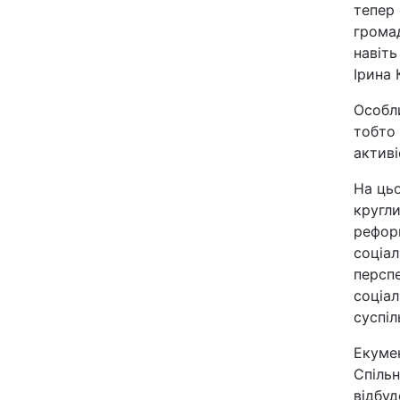
тепер 
громад
Київ
навіть
Ірина 
Дніпро
Особли
Одеса
тобто 
активі
На цьо
Спорт
кругли
реформ
Техно і зв'язок
соціал
перспе
Зброя
соціа
суспіл
Здоров'я
Екумен
Спільн
Цікавинки
відбу