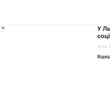
Новини
У Ль
соц
10:59, 
Відві