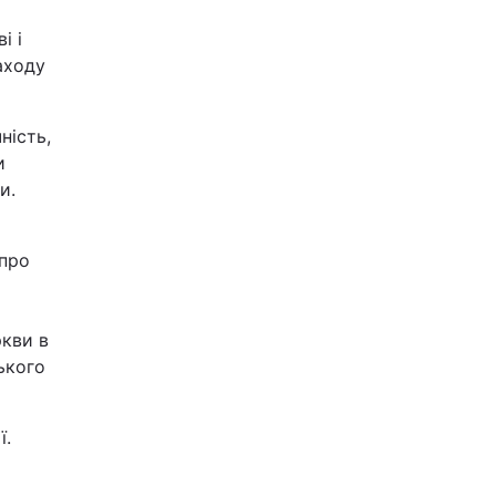
і і
заходу
ність,
и
и.
 про
ркви в
ького
ї.