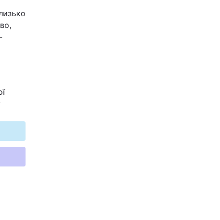
лизько
во,
-
ої
у