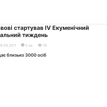
›
›
Релігії
Діалог
вові стартував IV Екуменічний
іальний тиждень
28.09.2011
3 хв.
78
дає близько 3000 осіб