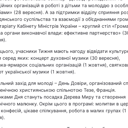
ійних організацій в роботі з дітьми та молоддю з осо
Статті
ами» (28 вересня). А за підтримки відділу сприяння ро
янського суспільства та взаємодії з об’єднаннями гро
Думки
аріату Кабінету Міністрів України – круглий стіл «Гром
а органи виконавчої влади: ефективне партнерство» (3
Вакансії
я).
цього, учасники Тижня мають нагоду відвідати культур
 серед яких: концерт духовної музики (30 вересня),
ка-ярмарок соціальних організацій (1 жовтня), святко
т української музики (1 жовтня).
льний захід для молоді – День Довіри, організований с
Фотобанк
енічною християнською спільнотою Тезе, Франція.
нками Дня стануть посадка Дерева Миру та створення
Пресцентр
ічного малюнку. Окрім цього в програмі: молитви в це
 конфесій, цікаве спілкування, робота в малих групах (1
).