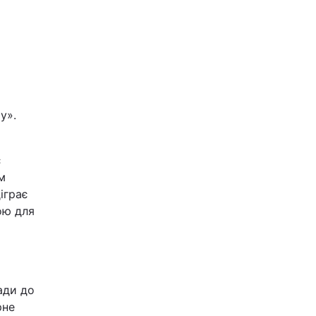
у».
є
м
іграє
ою для
ади до
рне