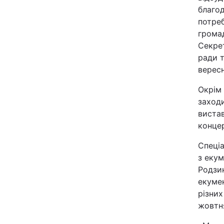
благод
Відео з Youtube
потреб
громад
Інтерв'ю
Секрет
ради т
Архів
вересн
Окрім 
Контакти
заходи
вистав
ПОСЛУГИ
концер
Спеціа
Реклама на сайті
з екум
Родзи
Моніторинг
екумен
різних
жовтня