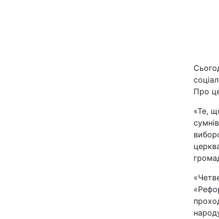
Сьогод
соціал
Про це
Головна
«Те, щ
сумнів
Україна
виборо
церква
Економіка
громад
«Четв
Екологія
«Рефо
проход
РЕГІОНИ
народу