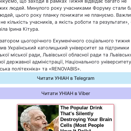
ікуємо, що заходи в рамках Тижня відвідає багато не
жих людей. Минулого року учасниками Форуму стали б
людей, цього року планку понижати не плануємо. Важли
 не кількість учасників, а якість роботи та результати», 
іла Ірина Кітура.
ізатором цьогорічного Екуменічного соціального тижня
ив Український католицький університет за підтримки
ької міської ради, Львівської обласної ради та Львівськ
ої державної адміністрації, Національного університет
ська політехніка» та «RENOVABIS».
Читати УНІАН в Telegram
Читати УНІАН в Viber