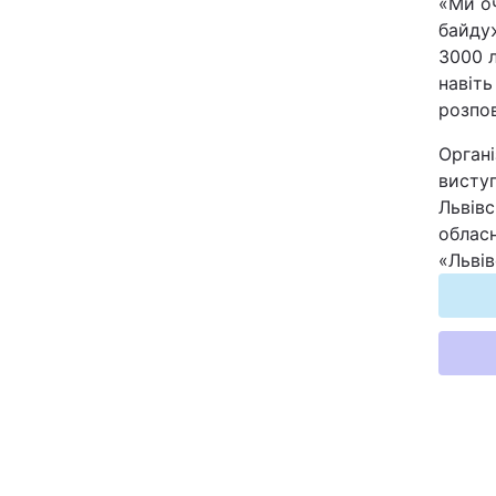
«Ми оч
байду
3000 
навіть
розпов
Орган
виступ
Львівс
обласн
«Львів