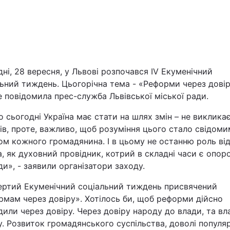
ні, 28 вересня, у Львові розпочався IV Екуменічний
ьний тиждень. Цьогорічна тема - «Реформи через довір
 повідомила прес-служба Львівської міської ради.
Війна
о сьогодні Україна має стати на шлях змін – не виклика
ів, проте, важливо, щоб розуміння цього стало свідоми
Політика
м кожного громадянина. І в цьому не останню роль від
, як духовний провідник, котрий в складні часи є опор
Світ
и», - заявили організатори заходу.
ертий Екуменічний соціальний тиждень присвячений
рмам через довіру». Хотілось би, щоб реформи дійсно
или через довіру. Через довіру народу до влади, та вл
. Розвиток громадянського суспільства, доволі популя