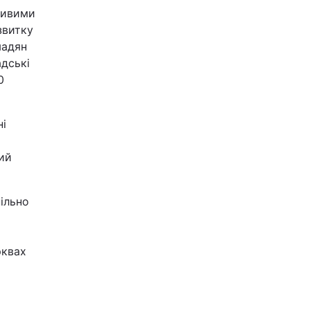
бливими
звитку
мадян
адські
0
ні
вий
пільно
рквах