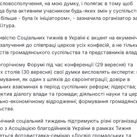
словосполучення, на мою думку, і полягає в тому щоб
а була активним учасником будь-яких змін у суспільств
Львів
 більше - була їх ініціатором», - зазначила організатор 
Кітура.
Харків
вістю Соціальних тижнів в Україні є акцент на екуменіч
залучення до співпраці церков усіх конфесій, а не тільк
стів громадянського суспільства та представників влад
горічному Форумі під час конференції (29 вересня) та
Наука
х столів (30 вересня) свої думки висловлять експерти:
ування, як один з шляхів до євроінтеграції; довіри в
Лайт
ьних взаєминах в період суспільних реформ; лідерства;
ктив діалогу влади та громади; діяльності науки та це
Інциденти
льно-економічному відродженні; формування громадянс
ьства.
Туризм
ічний соціальний тиждень підтримують різні організаці
о з Асоціацією благодійників України в рамках Тижня
Погода
деться фотовиставка-семінар «Досвід громадських та