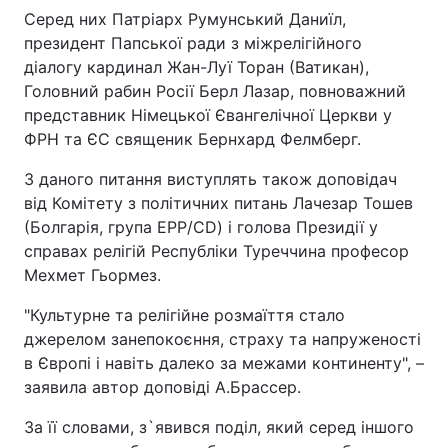
Серед них Патріарх Румунський Даниїл,
президент Папської ради з міжрелігійного
Київ
Львів
діалогу кардинал Жан-Луї Торан (Ватикан),
Головний рабин Росії Берл Лазар, повноважний
Дніпро
Харків
представник Німецької Євангелічної Церкви у
Одеса
ФРН та ЄС священик Бернхард Фелмберг.
З даного питання виступлять також доповідач
від Комітету з політичних питань Лачезар Тошев
Спорт
Наука
(Болгарія, група EPP/CD) і голова Президії у
справах релігій Республіки Туреччина професор
Техно і зв'язок
Лайт
Мехмет Гьормез.
"Культурне та релігійне розмаїття стало
Зброя
Інциденти
джерелом занепокоєння, страху та напруженості
в Європі і навіть далеко за межами континенту", –
Здоров'я
Туризм
заявила автор доповіді А.Брассер.
Цікавинки
Погода
За її словами, з`явився поділ, який серед іншого