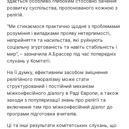
здається особливо глибоким стосовно бачення
Відео з Youtube
Статті
розвитку суспільства, пропонованого кожною з
релігій.
Інтерв'ю
Думки
"Ми стикаємося практично щодня з проблемами
розуміння і випадками прояву нетерпимості,
Архів
Вакансії
неприйняття та насильства, які руйнують
соціальну згуртованість та навіть стабільність і
Контакти
мир", – зазначила А.Брассер під час попередніх
слухань у Комітеті.
ПОСЛУГИ
На її думку, ефективним засобом зміцнення
релігійного плюралізму може стати
структурований і постійний механізм
Реклама на сайті
Фотобанк
міжконфесійного діалогу в Раді Європи, а також
заходи з популяризації знань про релігії та
Моніторинг
Пресцентр
включення тем про міжконфесійний діалог до
програми підготовки вчителів.
Ці та інші результати комітетських слухань, що