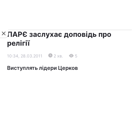
›
›
Новини
Релігії
Діалог
ПАРЄ заслухає доповідь про
релігії
10:34, 28.03.2011
2 хв.
5
Виступлять лідери Церков