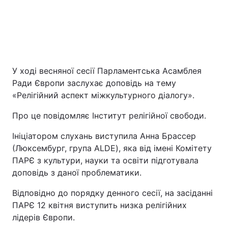
У ході весняної сесії Парламентська Асамблея
Ради Європи заслухає доповідь на тему
«Релігійний аспект міжкультурного діалогу».
Головна
Війна
Про це повідомляє Інститут релігійної свободи.
Україна
Політика
Ініціатором слухань виступила Анна Брассер
(Люксембург, група ALDE), яка від імені Комітету
Економіка
Світ
ПАРЄ з культури, науки та освіти підготувала
доповідь з даної проблематики.
Екологія
Відповідно до порядку денного сесії, на засіданні
ПАРЄ 12 квітня виступить низка релігійних
лідерів Європи.
РЕГІОНИ