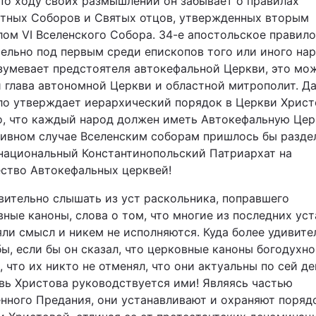
 По ходу своих размышлений он забывает о правилах
тных Соборов и Святых отцов, утвержденных вторым
лом VI Вселенского Собора. 34-е апостольское правило
тельно под первым среди епископов того или иного на
зумевает предстоятеля автокефальной Церкви, это мо
и глава автономной Церкви и областной митрополит. Д
ло утверждает иерархический порядок в Церкви Христ
то, что каждый народ должен иметь Автокефальную Цер
тивном случае Вселенским соборам пришлось бы разде
национальный Константинопольский Патриархат на
ство Автокефальных церквей!
вительно слышать из уст раскольника, поправшего
ные каноны, слова о том, что многие из последних уст
яли смысл и никем не исполняются. Куда более удивите
ы, если бы он сказал, что церковные каноны богодухно
 что их никто не отменял, что они актуальны по сей де
вь Христова руководствуется ими! Являясь частью
нного Предания, они устанавливают и охраняют поряд