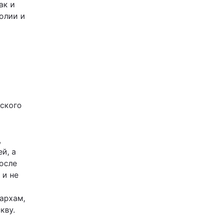
ак и
олии и
ьского
,
й, а
после
 и не
архам,
кву.