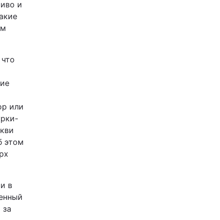
тиво и
Такие
ем
 что
ние
ор или
урки-
ркви
б этом
рх
и в
ленный
 за