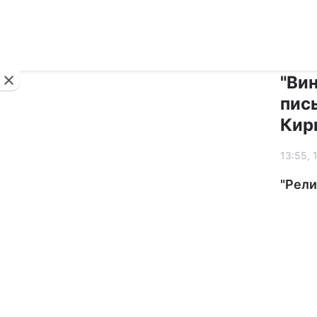
Новини
"Ви
пис
Кир
13:55, 
"Рели