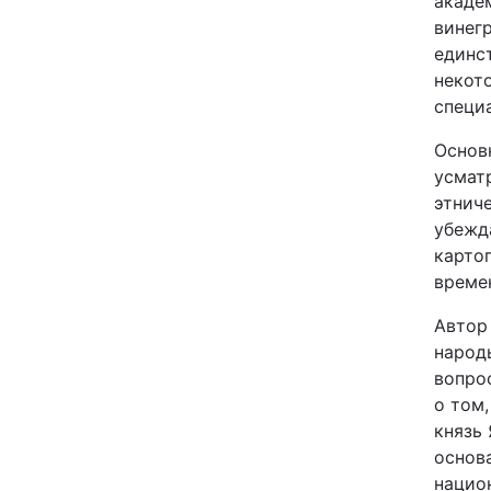
акаде
винег
Київ
единст
некот
Дніпро
специ
Одеса
Основ
усмат
этниче
убежд
Спорт
карто
време
Техно і зв'язок
Автор
Зброя
народ
вопро
Здоров'я
о том
князь
основ
Цікавинки
нацио