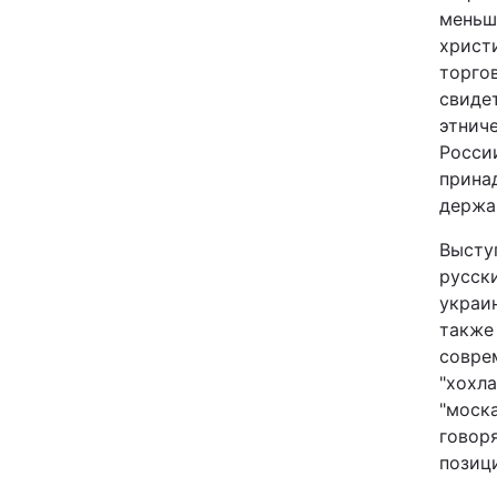
меньш
Відео з Youtube
христ
торго
Інтерв'ю
свиде
этнич
Архів
Росси
прина
Контакти
держав
Высту
русски
ПОСЛУГИ
украин
также
Реклама на сайті
совре
"хохла
Моніторинг
"моск
говор
позиц