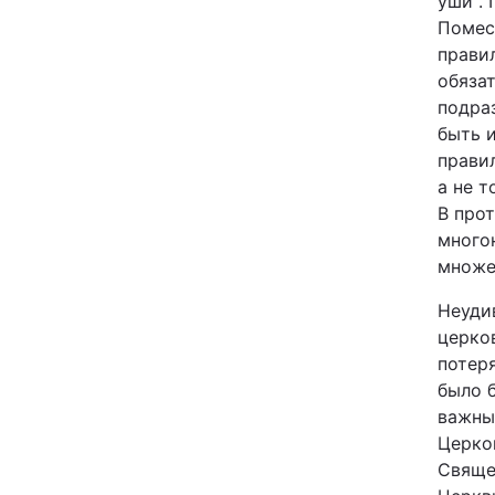
уши".
Помес
прави
обяза
подра
быть 
прави
а не 
В про
много
множе
Неуди
церков
потер
было б
важны,
Церко
Свяще