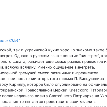
гия и СМИ"
Війна
усской, так и украинской кухне хорошо знакомо такое 
негрет. Однако в русском языке понятие "винегрет", к
ярного салата, означает еще смесь разных предметов и
Політика
ий, всякую всячину. Именно ощущение винегрета,
ысленной гремучей смеси различных ингредиентов,
Світ
кает при прочтении открытого письма П. Винцукевича
арху Кириллу, которое было опубликовано на официал
 "Украинской Православной Церкви Киевского Патриар
е после недавнего визита Святейшего Патриарха на Укр
 послания то пытается представить свои мысли в