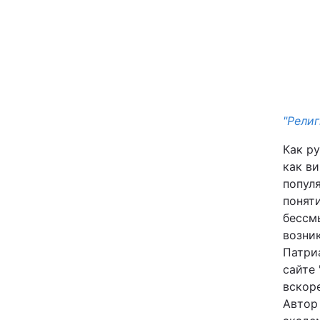
"Рели
Головна
Как р
как ви
попул
Україна
понят
бессм
Економіка
возни
Патри
Екологія
сайте
вскор
Автор
РЕГІОНИ