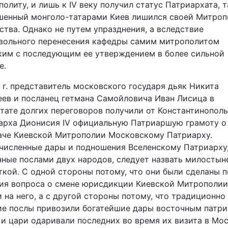
олиту, и лишь к ІV веку получил статус Патриархата, т
шенный монголо-татарами Киев лишился своей Митроп
ства. Однако не путем упразднения, а вследствие
вольного перенесения кафедры самим митрополитом
ким с последующим ее утверждением в более сильной
е.
 г. представитель московского государя дьяк Никита
еев и посланец гетмана Самойловича Иван Лисица в
ьтате долгих переговоров получили от Константинопол
арха Дионисия IV официальную Патриаршую грамоту о
аче Киевской Митрополии Московскому Патриарху.
численные дары и подношения Вселенскому Патриарху
нные послами двух народов, следует назвать милостыне
ткой. С одной стороны потому, что они были сделаны 
ия вопроса о смене юрисдикции Киевской Митрополии
 на него, а с другой стороны потому, что традиционно
ие послы привозили богатейшие дары восточным патри
 и цари одаривали последних во время их визита в Мос