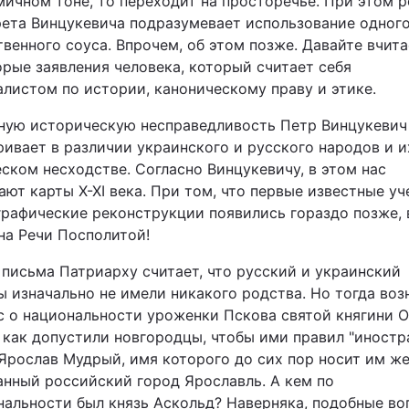
мичном тоне, то переходит на просторечье. При этом р
рета Винцукевича подразумевает использование одног
венного соуса. Впрочем, об этом позже. Давайте вчит
Львів
орые заявления человека, который считает себя
Харків
алистом по истории, каноническому праву и этике.
ную историческую несправедливость Петр Винцукевич
ривает в различии украинского и русского народов и и
ском несходстве. Согласно Винцукевичу, в этом нас
ают карты Х-ХІ века. При том, что первые известные у
Наука
графические реконструкции появились гораздо позже, 
на Речи Посполитой!
Лайт
 письма Патриарху считает, что русский и украинский
Інциденти
ы изначально не имели никакого родства. Но тогда воз
с о национальности уроженки Пскова святой княгини О
Туризм
, как допустили новгородцы, чтобы ими правил "иностр
 Ярослав Мудрый, имя которого до сих пор носит им ж
анный российский город Ярославль. А кем по
Погода
нальности был князь Аскольд? Наверняка, подобные в