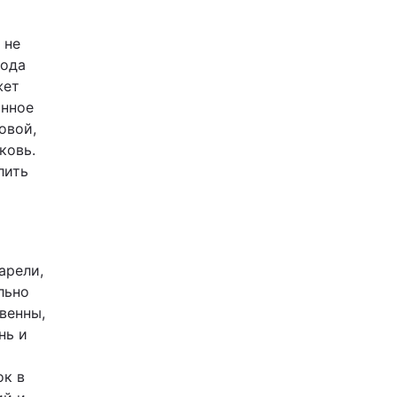
 не
рода
жет
анное
овой,
ковь.
лить
арели,
льно
венны,
нь и
ок в