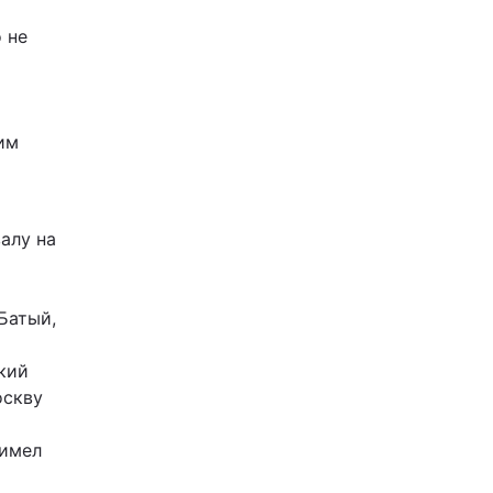
 не
им
алу на
 Батый,
кий
оскву
 имел