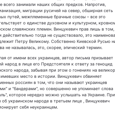
е всего занимали наших общих предков. Напротив,
Статті
ианизация, миграции русичей на север, обширная сеть
вых путей, межплеменные брачные союзы – все это
Думки
тельствует о единстве духовном и культурном, кровно
еском славянских племен. Винцукевич прав лишь в том,
Вакансії
и действительно тогда не существовало, это наименов
длежит Петру Великому. Собственно Киевской Русью н
а не называлась, это, скорее, эпический термин.
пая от имени всех украинцев, автор письма призывает
й народ в лице его Предстоятеля к ответу за геноцид
ского народа, забывая при этом о гонениях на велико
 имевших место в истории. Винцукевич обвиняет
Фотобанк
менных россиян в том, что они называют украинцев
ми" и "бандерами", но совершенно не упоминает слова
Пресцентр
аль", которое нередко можно услышать на Украине. При
я об украинском народе в третьем лице , Винцукевич
ионирует себя неукраинцем.