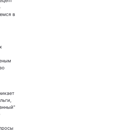
ецепт
о
аемся в
х
ченым
во
никает
льги,
анный"
е
опросы