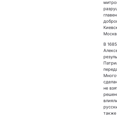
митроп
разру
главен
добро
Киевс
Москв
В 1685
Алекс
резул
Патри
перед
Много
сдела
не взя
решен
влияли
русск
также