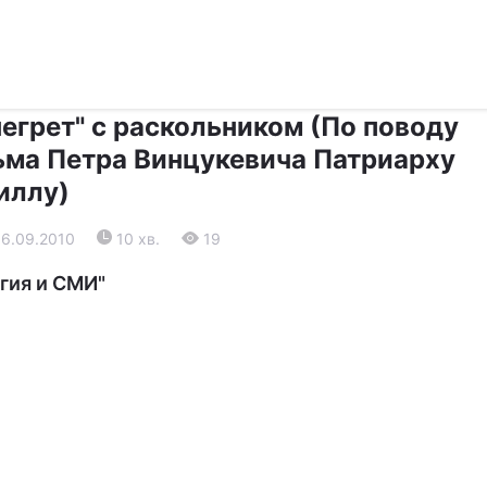
›
›
Релігії
Діалог
негрет" с раскольником (По поводу
ьма Петра Винцукевича Патриарху
иллу)
16.09.2010
10 хв.
19
гия и СМИ"