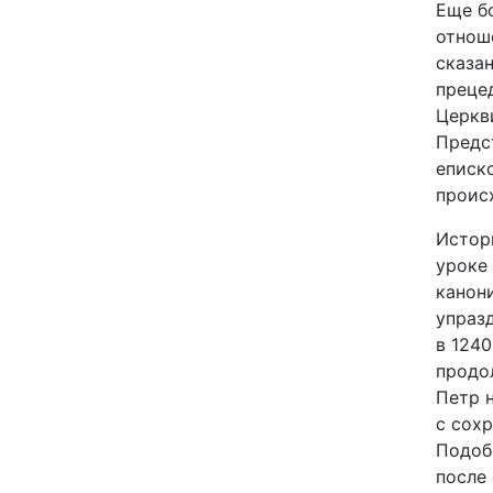
Еще б
отнош
сказа
преце
Церкв
Предс
еписк
проис
Истор
уроке
канон
упразд
в 1240
продо
Петр н
с сох
Подоб
после