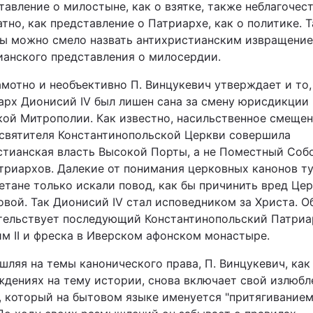
авление о милостыне, как о взятке, также неблагочес
тно, как представление о Патриархе, как о политике. 
ды можно смело назвать антихристианским извращени
ианского представления о милосердии.
амотно и необъективно П. Винцукевич утверждает и то,
арх Дионисий IV был лишен сана за смену юрисдикции
кой Митрополии. Как известно, насильственное смеще
святителя Константинопольской Церкви совершила
стианская власть Высокой Порты, а не Поместный Соб
атриархов. Далекие от понимания церковных канонов т
етане только искали повод, как бы причинить вред Це
овой. Так Дионисий IV стал исповедником за Христа. О
тельствует последующий Константинопольский Патриа
им ІІ и фреска в Иверском афонском монастыре.
ляя на темы канонического права, П. Винцукевич, как 
ждениях на тему истории, снова включает свой излюб
, который на бытовом языке именуется "притягиванием