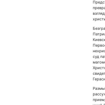
Предст
превра
взгля
христ
Безгр
Патри
Киевс
Перво
нехри
суд п
магом
Христ
свиде
Герас
Размыш
рассу
прием