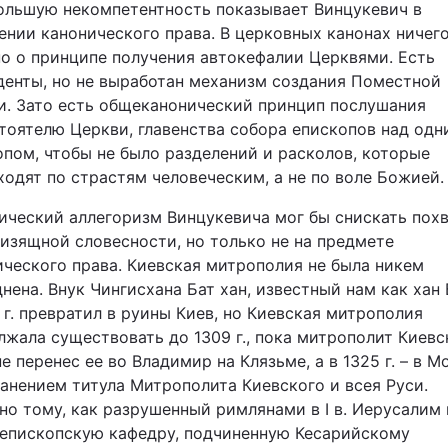
ольшую некомпетентность показывает Винцукевич в
ении канонического права. В церковных канонах ничего
но о принципе получения автокефалии Церквями. Есть
денты, но не выработан механизм создания Поместной
и. Зато есть общеканонический принцип послушания
тоятелю Церкви, главенства собора епископов над одн
опом, чтобы не было разделений и расколов, которые
ходят по страстям человеческим, а не по воле Божией.
ический аллегоризм Винцукевича мог бы снискать похв
 изящной словесности, но только не на предмете
ического права. Киевская митрополия не была никем
нена. Внук Чингисхана Бат хан, известный нам как хан
 г. превратил в руины Киев, но Киевская митрополия
лжала существовать до 1309 г., пока митрополит Киевс
е перенес ее во Владимир на Клязьме, а в 1325 г. – в М
ранением титула Митрополита Киевского и всея Руси.
но тому, как разрушенный римлянами в І в. Иерусалим
 епископскую кафедру, подчиненную Кесарийскому