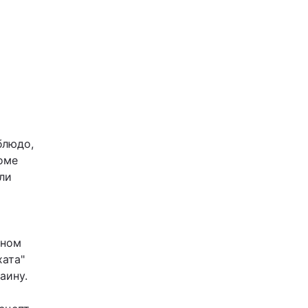
блюдо,
роме
ли
ьном
хата"
аину.