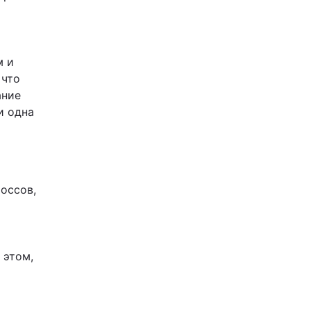
м и
 что
ание
и одна
россов,
 этом,