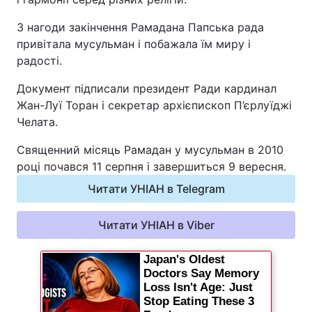
Відео з Youtube
Статті
З нагоди закінчення Рамадана Папська рада
привітала мусульман і побажала їм миру і
Інтерв'ю
Думки
радості.
Документ підписали президент Ради кардинал
Архів
Вакансії
Жан-Луї Торан і секретар архієпископ П’єрлуїджі
Челата.
Контакти
Священний місяць Рамадан у мусульман в 2010
році почався 11 серпня і завершиться 9 вересня.
ПОСЛУГИ
Читати УНІАН в Telegram
Реклама на сайті
Фотобанк
Читати УНІАН в Viber
Моніторинг
Пресцентр