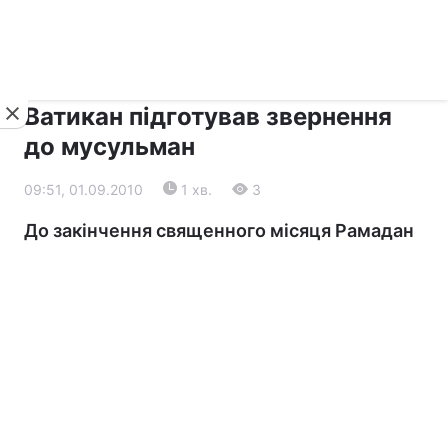
›
›
Новини
Релігії
Діалог
Ватикан підготував звернення
до мусульман
09:51, 01.09.2010
1 хв.
3
До закінчення священного місяця Рамадан