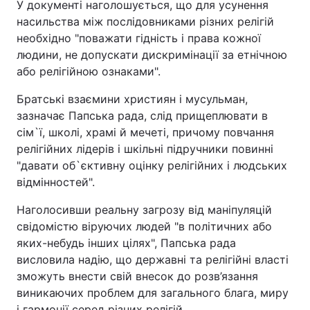
У документі наголошується, що для усунення
насильства між послідовниками різних релігій
Київ
Львів
необхідно "поважати гідність і права кожної
людини, не допускати дискримінації за етнічною
Дніпро
Харків
або релігійною ознаками".
Одеса
Братські взаємини християн і мусульман,
зазначає Папська рада, слід прищеплювати в
сім`ї, школі, храмі й мечеті, причому повчання
Спорт
Наука
релігійних лідерів і шкільні підручники повинні
"давати об`єктивну оцінку релігійних і людських
відмінностей".
Техно і зв'язок
Лайт
Наголосивши реальну загрозу від маніпуляцій
Зброя
Інциденти
свідомістю віруючих людей "в політичних або
яких-небудь інших цілях", Папська рада
Здоров'я
Туризм
висловила надію, що державні та релігійні власті
зможуть внести свій внесок до розв’язання
Цікавинки
Погода
виникаючих проблем для загального блага, миру
і гармонії серед різних релігій.