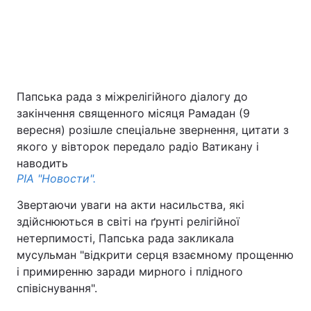
Папська рада з міжрелігійного діалогу до
закінчення священного місяця Рамадан (9
вересня) розішле спеціальне звернення, цитати з
Головна
Війна
якого у вівторок передало радіо Ватикану і
наводить
РІА "Новости".
Україна
Політика
Звертаючи уваги на акти насильства, які
Економіка
Світ
здійснюються в світі на ґрунті релігійної
нетерпимості, Папська рада закликала
Екологія
мусульман "відкрити серця взаємному прощенню
і примиренню заради мирного і плідного
співіснування".
РЕГІОНИ