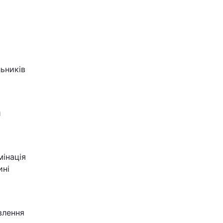
ьників
и
мінація
ині
влення