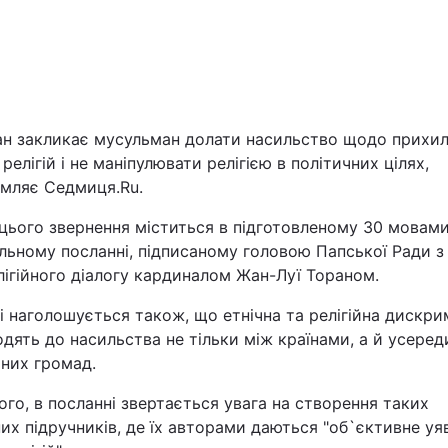
ан закликає мусульман долати насильство щодо прихил
 релігій і не маніпулювати релігією в політичних цілях,
омляє Седмиця.Ru.
Війна
цього звернення міститься в підготовленому 30 мовам
льному посланні, підписаному головою Папської Ради з
Політика
ігійного діалогу кардиналом Жан-Луї Тораном.
Світ
і наголошується також, що етнічна та релігійна дискри
дять до насильства не тільки між країнами, а й усеред
йних громад.
ого, в посланні звертається увага на створення таких
их підручників, де їх авторами даються "об`єктивне уя