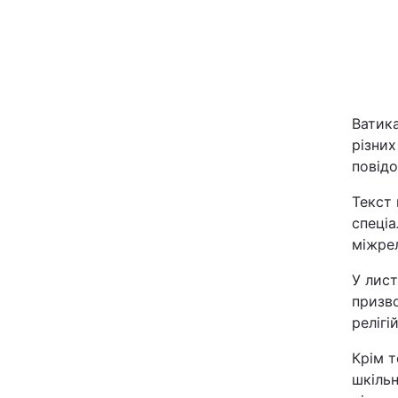
Ватик
різних
повід
Головна
Текст 
спеціа
Україна
міжрел
Економіка
У лист
призво
релігі
Екологія
Крім т
шкільн
РЕГІОНИ