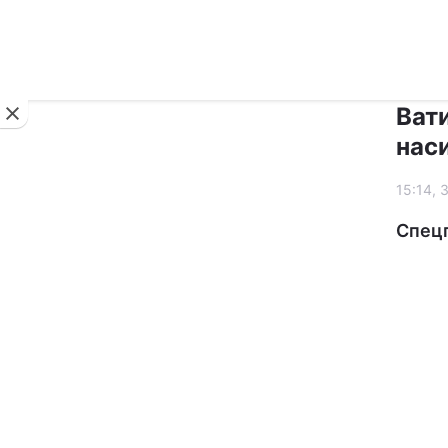
Новини
Ват
наси
15:14, 
Спец