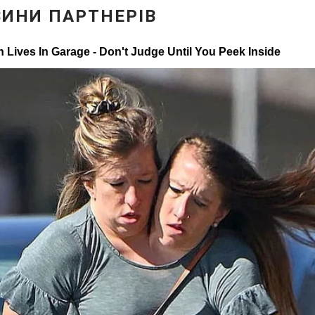
Статті
Думки
Вакансії
Фотобанк
Пресцентр