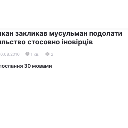
›
›
Релігії
Діалог
икан закликав мусульман подолати
льство стосовно іновірців
30.08.2010
1 хв.
2
послання 30 мовами