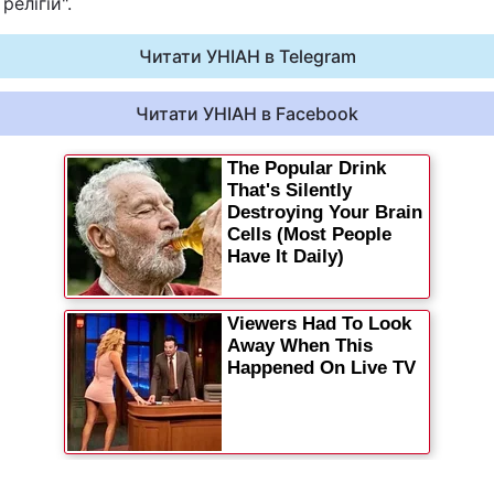
релігій".
Львів
Читати УНІАН в Telegram
Харків
Читати УНІАН в Facebook
Наука
Лайт
Інциденти
Туризм
Погода