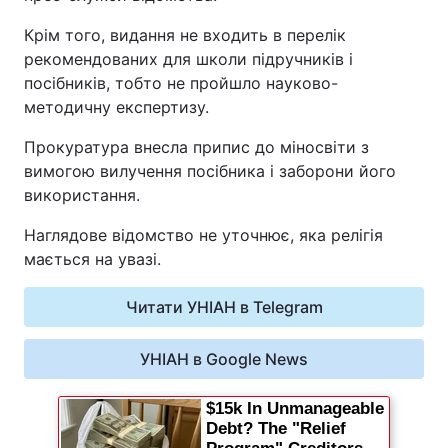
Крім того, видання не входить в перелік
Київ
Львів
рекомендованих для школи підручників і
посібників, тобто не пройшло науково-
Дніпро
Харків
методичну експертизу.
Одеса
Прокуратура внесла припис до міносвіти з
вимогою вилучення посібника і заборони його
використання.
Спорт
Наука
Наглядове відомство не уточнює, яка релігія
мається на увазі.
Техно і зв'язок
Лайт
Читати УНІАН в Telegram
Зброя
Інциденти
УНІАН в Google News
Здоров'я
Туризм
Цікавинки
Погода