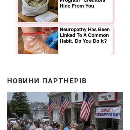
Відео з Youtube
Статті
Інтерв'ю
Думки
Архів
Вакансії
Контакти
ПОСЛУГИ
Реклама на сайті
Фотобанк
Моніторинг
Пресцентр