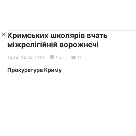
›
›
Новини
Релігії
Діалог
Кримських школярів вчать
міжрелігійній ворожнечі
14:14, 04.04.2010
1 хв.
17
Прокуратура Криму