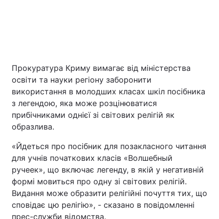
Прокуратура Криму вимагає від міністерства
освіти та науки регіону заборонити
використання в молодших класах шкіл посібника
Головна
Війна
з легендою, яка може розцінюватися
прибічниками однієї зі світових релігій як
образлива.
Україна
Політика
«Йдеться про посібник для позакласного читання
Економіка
Світ
для учнів початкових класів «Волшебный
ручеек», що включає легенду, в якій у негативній
Екологія
формі мовиться про одну зі світових релігій.
Видання може образити релігійні почуття тих, що
сповідає цю релігію», - сказано в повідомленні
РЕГІОНИ
прес-служби відомства.