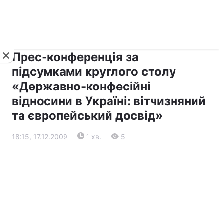
›
›
Новини
Релігії
Діалог
Прес-конференція за
підсумками круглого столу
«Державно-конфесійні
відносини в Україні: вітчизняний
та європейський досвід»
18:15, 17.12.2009
1 хв.
5