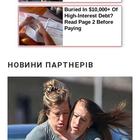
Відео з Youtube
Статті
Інтерв'ю
Думки
Архів
Вакансії
Контакти
ПОСЛУГИ
Реклама на сайті
Фотобанк
Моніторинг
Пресцентр