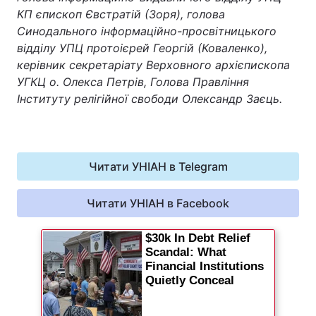
КП єпископ Євстратій (Зоря), голова
Синодального інформаційно-просвітницького
Київ
Львів
відділу УПЦ протоієрей Георгій (Коваленко),
керівник секретаріату Верховного архієпископа
Дніпро
Харків
УГКЦ о. Олекса Петрів, Голова Правління
Одеса
Інституту релігійної свободи Олександр Заєць.
Спорт
Наука
Читати УНІАН в Telegram
Техно і зв'язок
Лайт
Читати УНІАН в Facebook
Зброя
Інциденти
Здоров'я
Туризм
Цікавинки
Погода