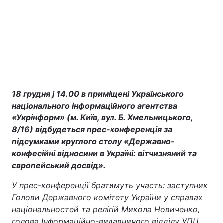
18 грудня j 14.00 в приміщені Українського
Головна
Війна
національного інформаційного агентства
«Укрінформ» (м. Київ, вул. Б. Хмельницького,
8/16) відбудеться прес-конференція за
Україна
Політика
підсумками круглого столу «Державно-
конфесійні відносини в Україні: вітчизняний та
Економіка
Світ
європейський досвід».
Екологія
У прес-конференції братимуть участь: заступник
Голови Державного комітету України у справах
національностей та релігій Микола Новиченко,
РЕГІОНИ
голова Інформаційно-видавничого відділу УПЦ