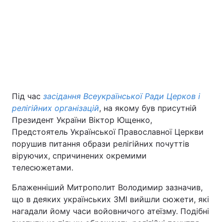
Під час
засідання Всеукраїнської Ради Церков і
Головна
Війна
релігійних організацій
, на якому був присутній
Президент України Віктор Ющенко,
Україна
Політика
Предстоятель Української Православної Церкви
порушив питання образи релігійних почуттів
Економіка
Світ
віруючих, спричинених окремими
телесюжетами.
Екологія
Блаженніший Митрополит Володимир зазначив,
що в деяких українських ЗМІ вийшли сюжети, які
нагадали йому часи войовничого атеїзму. Подібні
РЕГІОНИ