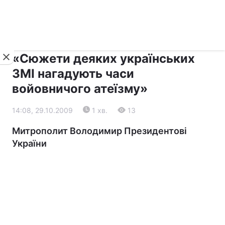
›
›
Новини
Релігії
Діалог
«Сюжети деяких українських
ЗМІ нагадують часи
войовничого атеїзму»
14:08, 29.10.2009
1 хв.
13
Митрополит Володимир Президентові
України