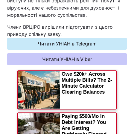
виступи не тільки ображають релігійні почуття
віруючих, але є небезпечними для духовності і
Київ
Львів
моральності нашого суспільства.
Члени ВРЦіРО вирішили підготувати з цього
Дніпро
Харків
приводу спільну заяву.
Одеса
Читати УНІАН в Telegram
Читати УНІАН в Viber
Спорт
Наука
Техно і зв'язок
Лайт
Зброя
Інциденти
Здоров'я
Туризм
Цікавинки
Погода