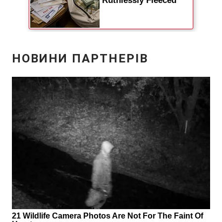
Відео з Youtube
Статті
Інтерв'ю
Думки
Архів
Вакансії
Контакти
ПОСЛУГИ
Реклама на сайті
Фотобанк
Моніторинг
Пресцентр