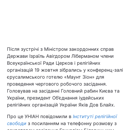
Після зустрічі з Міністром закордонних справ
Держави Ізраїль Авігдором Ліберманом члени
Головна
Війна
Всеукраїнської Ради Церков і релігійних
організацій 19 жовтня зібрались у конференц-залі
Україна
Політика
єрусалимського готелю «Маунт Зіон» для
проведення чергового робочого засідання.
Економіка
Світ
Головував на засіданні Головний рабин Києва та
України, президент Об’єднання іудейських
релігійних організацій України Яків Дов Блайх.
Екологія
Про це УНІАН повідомили в
Інституті релігійної
свободи
з посиланням на телефонну розмову з
РЕГІОНИ