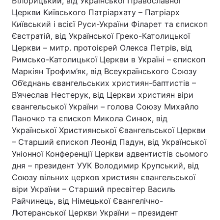
Білорицький, від Української Православної
Церкви Київського Патріархату – Патріарх
Київський і всієї Руси-України Філарет та єпископ
Євстратій, від Української Греко-Католицької
Церкви – митр. протоієрей Олекса Петрів, від
Римсько-Католицької Церкви в Україні – єпископ
Маркіян Трофим’як, від Всеукраїнського Союзу
Об’єднань євангельських християн-баптистів –
В’ячеслав Нестерук, від Церкви християн віри
євангельської України – голова Союзу Михайло
Паночко та єпископ Микола Синюк, від
Української Християнської Євангельської Церкви
– Старший єпископ Леонід Падун, від Української
Уніонної Конференції Церкви адвентистів сьомого
дня – президент УУК Володимир Крупський, від
Союзу вільних церков християн євангельської
віри України – Старший пресвітер Василь
Райчинець, від Німецької Євангелічно-
Лютеранської Церкви України – президент