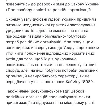
повернутись до розробки змін до Закону України
Відео з Youtube
Статті
«Про свободу совісті та релігійні організації».
Інтерв'ю
Думки
Окрему увагу духовні лідери України приділили
питанню неоднозначної практики застосування
Архів
Вакансії
урядових актів відносно зменшення ціни на
природний газ для комунально-побутових
потреб релігійних організацій. У зв`язку з цим
Контакти
вони вирішили звернутись до Уряду з проханням
уточнити положення відповідних нормативних
актів для того, щоб їх дія однозначно
ПОСЛУГИ
поширювалась не тільки на опалення культових
споруд, але і на інші побутові потреби релігійних
Реклама на сайті
Фотобанк
організацій невиробничого характеру, як це
передбачено у назві постанови Кабміну №989.
Моніторинг
Пресцентр
Також члени Всеукраїнської Ради Церков і
релігійних організацій проаналізували факти
приватизації та відчуження на місцевому рівні