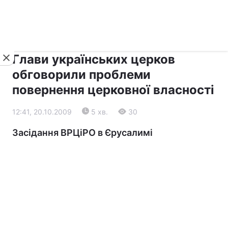
›
›
Новини
Релігії
Діалог
Глави українських церков
обговорили проблеми
повернення церковної власності
12:41, 20.10.2009
5 хв.
30
Засідання ВРЦіРО в Єрусалимі