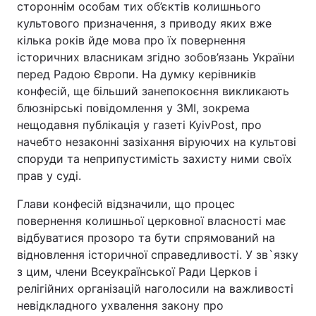
стороннім особам тих об’єктів колишнього
культового призначення, з приводу яких вже
кілька років йде мова про їх повернення
історичних власникам згідно зобов’язань України
перед Радою Європи. На думку керівників
конфесій, ще більший занепокоєння викликають
блюзнірські повідомлення у ЗМІ, зокрема
нещодавня публікація у газеті KyivPost, про
начебто незаконні зазіхання віруючих на культові
споруди та неприпустимість захисту ними своїх
прав у суді.
Глави конфесій відзначили, що процес
повернення колишньої церковної власності має
відбуватися прозоро та бути спрямований на
відновлення історичної справедливості. У зв`язку
з цим, члени Всеукраїнської Ради Церков і
релігійних організацій наголосили на важливості
невідкладного ухвалення закону про