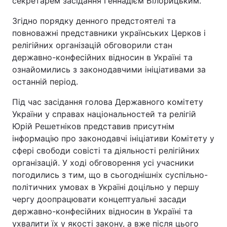
секретарем засідання Геннадієм Білорицьким.
Згідно порядку денного предстоятелі та
Київ
Львів
повноважні представники українських Церков і
релігійних організацій обговорили стан
Дніпро
Харків
державно-конфесійних відносин в Україні та
ознайомились з законодавчими ініціативами за
Одеса
останній період.
Під час засідання голова Державного комітету
Спорт
Наука
України у справах національностей та релігій
Юрій Решетніков представив присутнім
Техно і зв'язок
Лайт
інформацію про законодавчі ініціативи Комітету у
сфері свободи совісті та діяльності релігійних
Зброя
Інциденти
організацій. У ході обговорення усі учасники
погодились з тим, що в сьогоднішніх суспільно-
Здоров'я
Туризм
політичних умовах в Україні доцільно у першу
чергу доопрацювати концептуальні засади
державно-конфесійних відносин в Україні та
Цікавинки
Погода
ухвалити їх у якості закону, а вже після цього