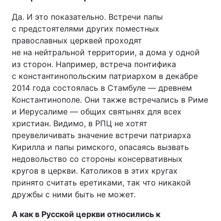
Відео з Youtube
Статті
Да. И это показательно. Встречи папы
с предстоятелями других поместных
Інтерв'ю
Думки
православных церквей проходят
не на нейтральной территории, а дома у одной
Архів
Вакансії
из сторон. Например, встреча понтифика
с константинопольским патриархом в декабре
2014 года состоялась в Стамбуле — древнем
Контакти
Константинополе. Они также встречались в Риме
и Иерусалиме — общих святынях для всех
христиан. Видимо, в РПЦ не хотят
ПОСЛУГИ
преувеличивать значение встречи патриарха
Кирилла и папы римского, опасаясь вызвать
Реклама на сайті
Фотобанк
недовольство со стороны консервативных
кругов в церкви. Католиков в этих кругах
Моніторинг
Пресцентр
принято считать еретиками, так что никакой
дружбы с ними быть не может.
А как в Русской церкви относились к