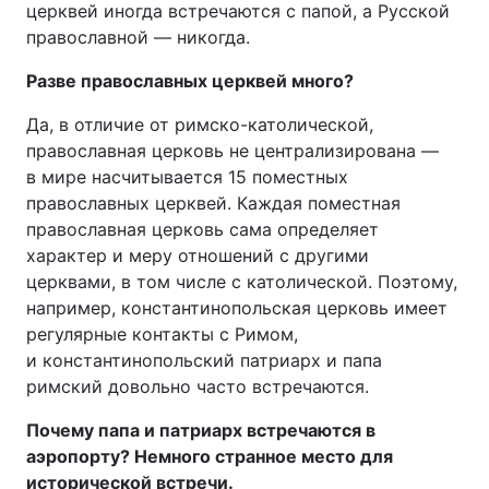
церквей иногда встречаются с папой, а Русской
православной — никогда.
Київ
Львів
Разве православных церквей много?
Дніпро
Харків
Да, в отличие от римско-католической,
Одеса
православная церковь не централизирована —
в мире насчитывается 15 поместных
православных церквей. Каждая поместная
православная церковь сама определяет
Спорт
Наука
характер и меру отношений с другими
церквами, в том числе с католической. Поэтому,
Техно і зв'язок
Лайт
например, константинопольская церковь имеет
регулярные контакты с Римом,
Зброя
Інциденти
и константинопольский патриарх и папа
римский довольно часто встречаются.
Здоров'я
Туризм
Почему папа и патриарх встречаются в
аэропорту? Немного странное место для
Цікавинки
Погода
исторической встречи.