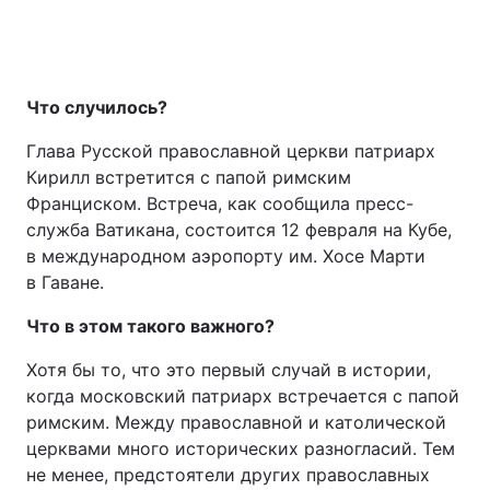
Что случилось?
Глава Русской православной церкви патриарх
Кирилл встретится с папой римским
Франциском. Встреча, как сообщила пресс-
Головна
Війна
служба Ватикана, состоится 12 февраля на Кубе,
в международном аэропорту им. Хосе Марти
в Гаване.
Україна
Політика
Что в этом такого важного?
Економіка
Світ
Хотя бы то, что это первый случай в истории,
когда московский патриарх встречается с папой
Екологія
римским. Между православной и католической
церквами много исторических разногласий. Тем
не менее, предстоятели других православных
РЕГІОНИ