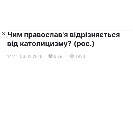
›
›
Новини
Релігії
Діалог
Чим православ'я відрізняється
від католицизму? (рос.)
14:41, 06.02.2016
6 хв.
1923