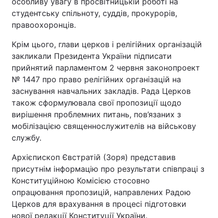
особливу увагу в просвітницькій роботі на
Відео з Youtube
Статті
студентську спільноту, суддів, прокурорів,
правоохоронців.
Інтерв'ю
Думки
Крім цього, глави церков і релігійних організацій
закликали Президента України підписати
Архів
Вакансії
прийнятий парламентом 2 червня законопроект
№ 1447 про право релігійних організацій на
Контакти
заснування навчальних закладів. Рада Церков
також сформулювала свої пропозиції щодо
вирішення проблемних питань, пов’язаних з
ПОСЛУГИ
мобілізацією священнослужителів на військову
службу.
Реклама на сайті
Фотобанк
Архієпископ Євстратій (Зоря) представив
присутнім інформацію про результати співпраці з
Моніторинг
Пресцентр
Конституційною Комісією стосовно
опрацювання пропозицій, направлених Радою
Церков для врахування в процесі підготовки
нової редакції Конституції України.