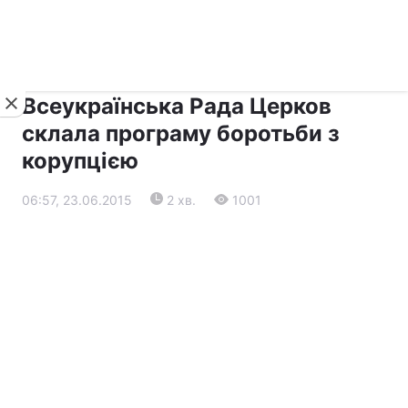
›
›
Новини
Релігії
Діалог
Всеукраїнська Рада Церков
склала програму боротьби з
корупцією
06:57, 23.06.2015
2 хв.
1001