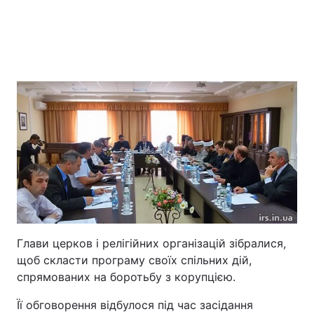
Головна
Війна
Україна
Політика
Економіка
Світ
Глави церков і релігійних організацій зібралися,
Екологія
щоб скласти програму своїх спільних дій,
спрямованих на боротьбу з корупцією.
РЕГІОНИ
Її обговорення відбулося під час засідання