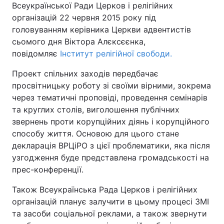
Всеукраїнської Ради Церков і релігійних
організацій 22 червня 2015 року під
Київ
Львів
головуванням керівника Церкви адвентистів
сьомого дня Віктора Алєксєєнка,
Дніпро
Харків
повідомляє
Інститут релігійної свободи.
Одеса
Проект спільних заходів передбачає
просвітницьку роботу зі своїми вірними, зокрема
через тематичні проповіді, проведення семінарів
Спорт
Наука
та круглих столів, виголошення публічних
звернень проти корупційних діянь і корупційного
Техно і зв'язок
Лайт
способу життя. Основою для цього стане
декларація ВРЦіРО з цієї проблематики, яка після
узгодження буде представлена громадськості на
Зброя
Інциденти
прес-конференції.
Здоров'я
Туризм
Також Всеукраїнська Рада Церков і релігійних
організацій планує залучити в цьому процесі ЗМІ
Цікавинки
Погода
та засоби соціальної реклами, а також звернути