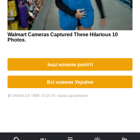
Інші новини релігії
Всі новини України
© UNIAN.UA 1998-2025 Усі права дотримані.
RU