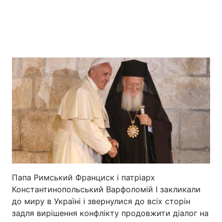
Головна
Війна
Україна
Політика
Економіка
Світ
Папа Римський Франциск і патріарх
Екологія
Константинопольський Варфоломій І закликали
до миру в Україні і звернулися до всіх сторін
задля вирішення конфлікту продовжити діалог на
РЕГІОНИ