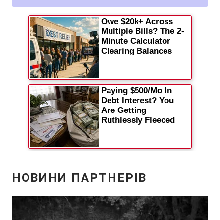
Відео з Youtube
Статті
Інтерв'ю
Думки
Архів
Вакансії
Контакти
ПОСЛУГИ
Реклама на сайті
Фотобанк
Моніторинг
Пресцентр