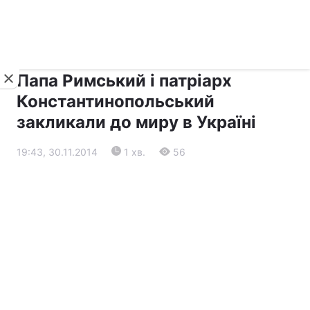
›
›
Новини
Релігії
Діалог
Папа Римський і патріарх
Константинопольський
закликали до миру в Україні
19:43, 30.11.2014
1 хв.
56