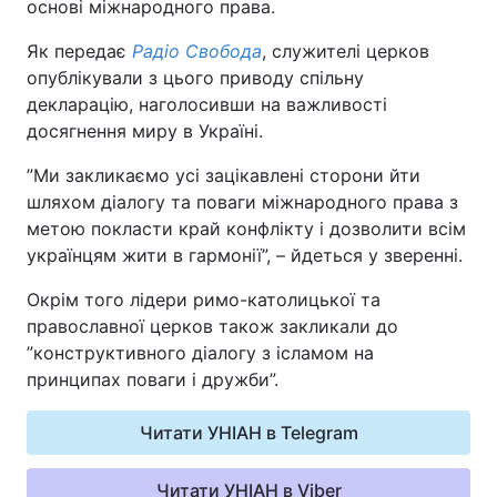
основі міжнародного права.
Як передає
Радіо Свобода
, служителі церков
Київ
Львів
опублікували з цього приводу спільну
Дніпро
Харків
декларацію, наголосивши на важливості
досягнення миру в Україні.
Одеса
”Ми закликаємо усі зацікавлені сторони йти
шляхом діалогу та поваги міжнародного права з
метою покласти край конфлікту і дозволити всім
Спорт
Наука
українцям жити в гармонії”, – йдеться у зверенні.
Техно і зв'язок
Лайт
Окрім того лідери римо-католицької та
православної церков також закликали до
Зброя
Інциденти
”конструктивного діалогу з ісламом на
принципах поваги і дружби”.
Здоров'я
Туризм
Читати УНІАН в Telegram
Цікавинки
Погода
Читати УНІАН в Viber