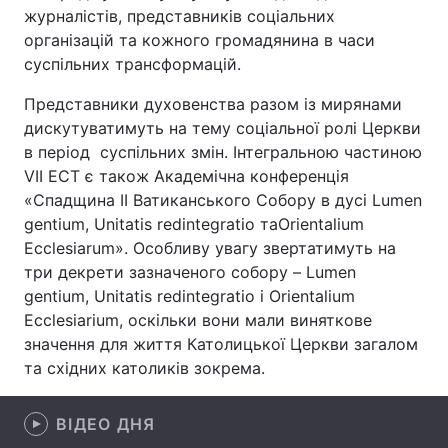
журналістів, представників соціальних
організацій та кожного громадянина в часи
суспільних трансформацій.
Головна
Війна
Представники духовенства разом із мирянами
дискутуватимуть на тему соціальної ролі Церкви
Україна
Політика
в період суспільних змін. Інтегральною частиною
Економіка
Світ
VII ЕСТ є також Академічна конференція
«Спадщина ІІ Ватиканського Собору в дусі Lumen
Спорт
Наука
gentium, Unitatis redintegratio таOrientalium
Ecclesiarum». Особливу увагу звертатимуть на
Техно і зв'язок
Лайт
три декрети зазначеного собору – Lumen
gentium, Unitatis redintegratio і Orientalium
Зброя
Інциденти
Ecclesiarium, оскільки вони мали виняткове
значення для життя Католицької Церкви загалом
Здоров'я
Туризм
та східних католиків зокрема.
Цікавинки
Погода
ВІДЕО ДНЯ
Екологія
Регіони