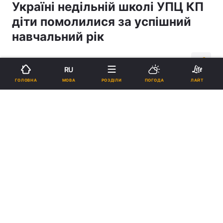
Україні недільній школі УПЦ КП
діти помолилися за успішний
навчальний рік
14:19, 01.09.14
1 хв.
4
RU
МОВА
ГОЛОВНА
РОЗДІЛИ
ПОГОДА
ЛАЙТ
Підпишіться на нас в Google
Реклама
ad