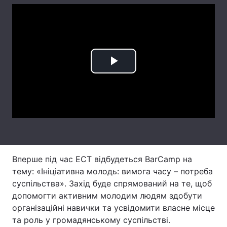
Лонгріди
Відео з Youtube
Статті
Play
Інтерв'ю
Думки
Video
Архів
Вакансії
Контакти
Послуги
Вперше під час ЕСТ відбудеться BarCamp на
тему: «Ініціативна молодь: вимога часу – потреба
суспільства». Захід буде спрямований на те, щоб
допомогти активним молодим людям здобути
організаційні навички та усвідомити власне місце
та роль у громадянському суспільстві.