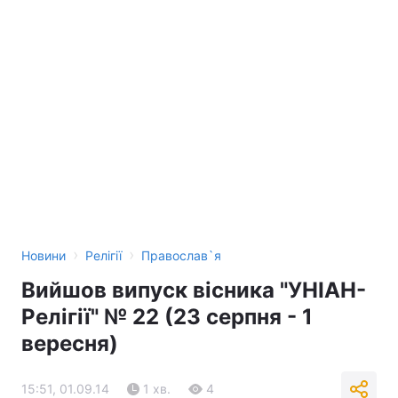
›
›
Новини
Релігії
Православ`я
Вийшов випуск вісника "УНІАН-
Релігії" № 22 (23 серпня - 1
вересня)
15:51, 01.09.14
1 хв.
4