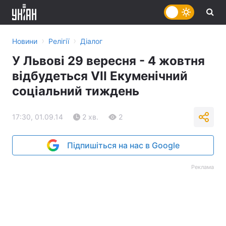
›
›
Новини
Релігії
Діалог
У Львові 29 вересня - 4 жовтня
відбудеться VII Екуменічний
соціальний тиждень
17:30, 01.09.14
2 хв.
2
Підпишіться на нас в Google
Реклама