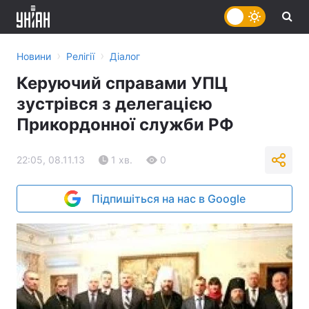
›
›
Новини
Релігії
Діалог
Керуючий справами УПЦ
зустрівся з делегацією
Прикордонної служби РФ
22:05, 08.11.13
1 хв.
0
Підпишіться на нас в Google