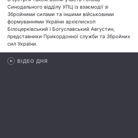
Синодального відділу УПЦ із взаємодії зі
Лонгріди
Збройними силами та іншими військовими
формуваннями України архієпископ
Білоцерківський і Богуславський Августин,
Відео з Youtube
Статті
представники Прикордонної служби та Збройних
Інтерв'ю
Думки
сил України.
Архів
Вакансії
ВІДЕО ДНЯ
Контакти
Послуги