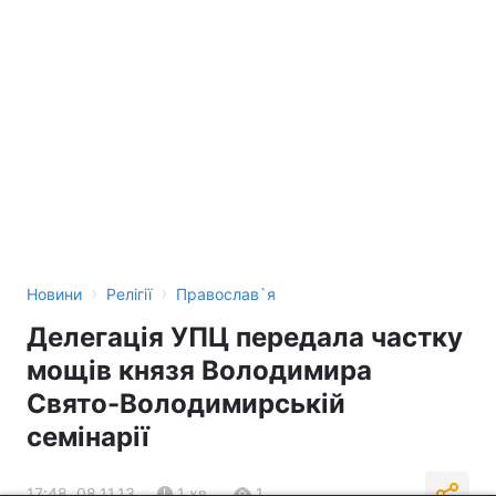
›
›
Новини
Релігії
Православ`я
Делегація УПЦ передала частку
мощів князя Володимира
Свято-Володимирській
семінарії
17:48, 08.11.13
1 хв.
1