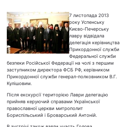
7 листопада 2013
року Успенську
Головна
Війна
Києво-Печерську
лавру відвідала
Україна
Політика
делегація керівництва
Прикордонної служби
Економіка
Світ
Федеральної служби
Спорт
Наука
безпеки Російської Федерації на чолі з першим
заступником директора ФСБ РФ, керівником
Техно і зв'язок
Лайт
Прикордонної служби генерал-полковником В.Г.
Кулішовим.
Зброя
Інциденти
Після екскурсії територією Лаври делегацію
Здоров'я
Туризм
прийняв керуючий справами Української
православної церкви митрополит
Цікавинки
Погода
Бориспільський і Броварський Антоній.
Екологія
Регіони
В зустрічі також взяли участь Голова