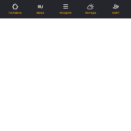
RU
МОВА
ГОЛОВНА
РОЗДІЛИ
ПОГОДА
ЛАЙТ
Підпишіться на нас в Google
Делегація УПЦ передала частку мощів князя Володимира Свято-
Володимирській семінарії
Реклама
ad