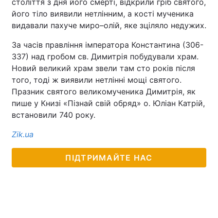
століття з дня його смерті, відкрили гріб святого,
його тіло виявили нетлінним, а кості мученика
видавали пахуче миро–олій, яке зціляло недужих.
За часів правління імператора Константина (306-
337) над гробом св. Димитрія побудували храм.
Новий великий храм звели там сто років після
того, тоді ж виявили нетлінні мощі святого.
Празник святого великомученика Димитрія, як
пише у Книзі «Пізнай свій обряд» о. Юліан Катрій,
встановили 740 року.
Zik.ua
ПІДТРИМАЙТЕ НАС