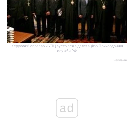
Керуючий справами УПЦ зустрівся з делегацією Прикордонної
служби РФ
Реклама
ad