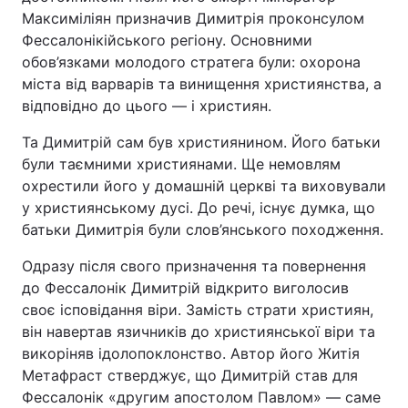
Максиміліян призначив Димитрія проконсулом
Фессалонікійського регіону. Основними
обов’язками молодого стратега були: охорона
міста від варварів та винищення християнства, а
відповідно до цього — і християн.
Та Димитрій сам був християнином. Його батьки
були таємними християнами. Ще немовлям
охрестили його у домашній церкві та виховували
у християнському дусі. До речі, існує думка, що
батьки Димитрія були слов’янського походження.
Одразу після свого призначення та повернення
до Фессалонік Димитрій відкрито виголосив
своє ісповідання віри. Замість страти християн,
він навертав язичників до християнської віри та
викоріняв ідолопоклонство. Автор його Житія
Метафраст стверджує, що Димитрій став для
Фессалонік «другим апостолом Павлом» — саме