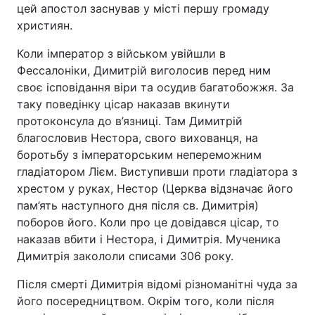
цей апостол заснував у місті першу громаду
християн.
Коли імператор з військом увійшли в
Фессалоніки, Димитрій виголосив перед ним
своє ісповідання віри та осудив багатобожжя. За
таку поведінку цісар наказав вкинути
протоконсула до в’язниці. Там Димитрій
благословив Нестора, свого вихованця, на
боротьбу з імператорським непереможним
гладіатором Лієм. Виступивши проти гладіатора з
хрестом у руках, Нестор (Церква відзначає його
пам’ять наступного дня після св. Димитрія)
поборов його. Коли про це довідався цісар, то
наказав вбити і Нестора, і Димитрія. Мученика
Димитрія закололи списами 306 року.
Після смерті Димитрія відомі різноманітні чуда за
його посередництвом. Окрім того, коли після