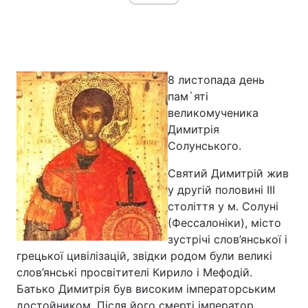
8 листопада день
пам`яті
великомученика
Димитрія
Солунського.
Святий Димитрій жив
у другій половині ІІІ
століття у м. Солуні
(Фессалоніки), місто
зустрічі слов’янської і
грецької цивілізацій, звідки родом були великі
слов’янські просвітителі Кирило і Мефодій.
Батько Димитрія був високим імператорським
достойником. Після його смерті імператор