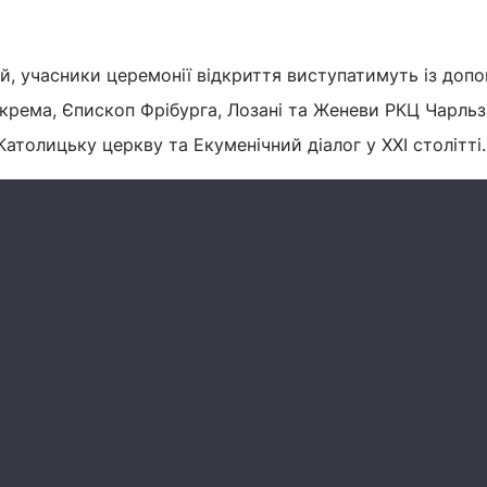
й, учасники церемонії відкриття виступатимуть із доп
окрема, Єпископ Фрібурга, Лозані та Женеви РКЦ Чарльз
атолицьку церкву та Екуменічний діалог у ХХІ столітті.