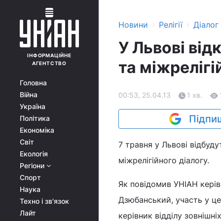
›
›
Новини
Релігії
Діалог
У Львові ві
ІНФОРМАЦІЙНЕ
та міжрелігі
АГЕНТСТВО
Головна
Війна
00:53, 25.04.13
1 хв.
Україна
Підпиш
Політика
Економіка
Світ
7 травня у Львові відбуд
Екологія
міжрелігійного діалогу.
Регіони
Спорт
Як повідомив УНІАН керів
Наука
Дзюбанський, участь у це
Техно і зв'язок
Лайт
керівник відділу зовнішні