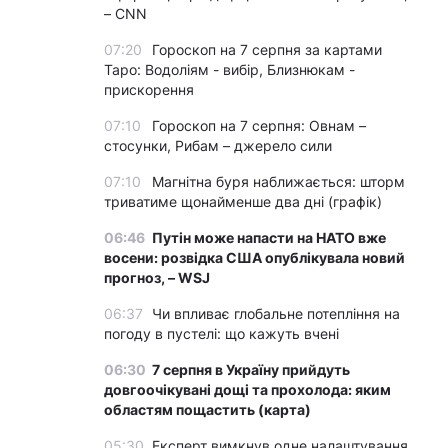
– CNN
07:20
Гороскоп на 7 серпня за картами
Таро: Водоліям - вибір, Близнюкам -
прискорення
07:10
Гороскоп на 7 серпня: Овнам –
стосунки, Рибам – джерело сили
07:10
Магнітна буря наближається: шторм
триватиме щонайменше два дні (графік)
06:46
Путін може напасти на НАТО вже
восени: розвідка США опублікувала новий
прогноз, – WSJ
06:37
Чи впливає глобальне потепління на
погоду в пустелі: що кажуть вчені
06:30
7 серпня в Україну прийдуть
довгоочікувані дощі та прохолода: яким
областям пощастить (карта)
05:30
Експерт вимкнув одне налаштування