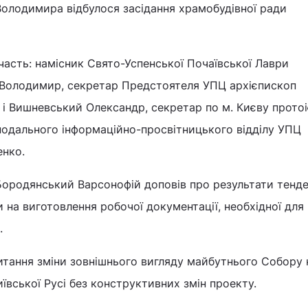
Володимира відбулося засідання храмобудівної ради
участь: намісник Свято-Успенської Почаївської Лаври
Володимир, секретар Предстоятеля УПЦ архієпископ
і Вишневський Олександр, секретар по м. Києву прото
нодального інформаційно-просвітницького відділу УПЦ
енко.
ородянський Варсонофій доповів про результати тенд
 на виготовлення робочої документації, необхідної для
.
итання зміни зовнішнього вигляду майбутнього Собору 
ївської Русі без конструктивних змін проекту.