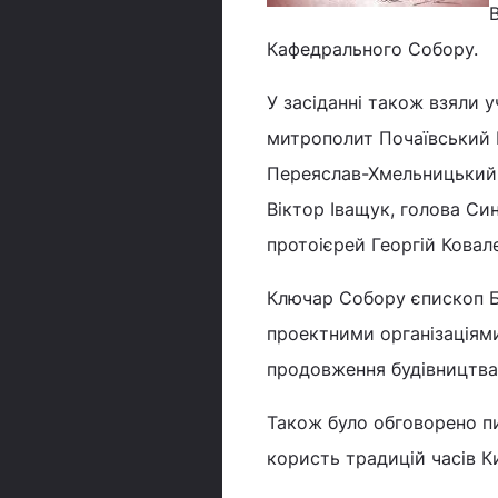
Кафедрального Собору.
У засіданні також взяли 
митрополит Почаївський 
Переяслав-Хмельницький 
Віктор Іващук, голова Си
протоієрей Георгій Ковал
Ключар Собору єпископ Б
проектними організаціями
продовження будівництва
Також було обговорено п
користь традицій часів Ки