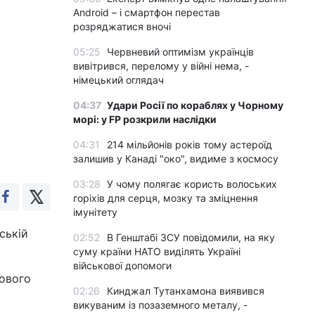
Android – і смартфон перестав
розряджатися вночі
05:25
Червневий оптимізм українців
вивітрився, перелому у війні нема, -
німецький оглядач
04:37
Удари Росії по кораблях у Чорному
морі: у FP розкрили наслідки
04:31
214 мільйонів років тому астероїд
залишив у Канаді "око", видиме з космосу
03:28
У чому полягає користь волоських
горіхів для серця, мозку та зміцнення
імунітету
ській
02:52
В Генштабі ЗСУ повідомили, на яку
суму країни НАТО виділять Україні
військової допомоги
ового
02:26
Кинджал Тутанхамона виявився
викуваним із позаземного металу, -