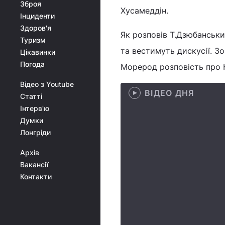
Зброя
Хусамеддін.
Інциденти
Здоров'я
Як розповів Т.Дзюбанськи
Туризм
та вестимуть дискусії. З
Цікавинки
Погода
Морерод розповість про К
Відео з Youtube
ВІДЕО ДНЯ
Статті
Інтерв'ю
Думки
Лонгріди
Архів
Вакансії
Контакти