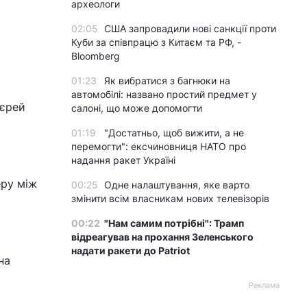
археологи
02:05
США запровадили нові санкції проти
Куби за співпрацю з Китаєм та РФ, -
Bloomberg
01:23
Як вибратися з багнюки на
автомобілі: названо простий предмет у
ієрей
салоні, що може допомогти
01:19
"Достатньо, щоб вижити, а не
перемогти": ексчиновниця НАТО про
надання ракет Україні
еру між
00:25
Одне налаштування, яке варто
змінити всім власникам нових телевізорів
00:22
"Нам самим потрібні": Трамп
відреагував на прохання Зеленського
надати ракети до Patriot
на
Реклама