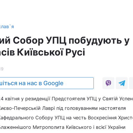
слав`я
ий Собор УПЦ побудують у
сів Київської Русі
19
іться на нас в Google
24 квітня у резиденції Предстоятеля УПЦ у Святій Успен
Києво-Печерській Лаврі під головуванням настоятеля
Кафедрального Собору УПЦ на честь Воскресіння Христ
Блаженнішого Митрополита Київського і всієї України