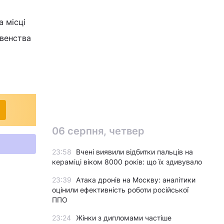
 місці
овенства
06 серпня, четвер
23:58
Вчені виявили відбитки пальців на
кераміці віком 8000 років: що їх здивувало
23:39
Атака дронів на Москву: аналітики
оцінили ефективність роботи російської
ППО
23:24
Жінки з дипломами частіше