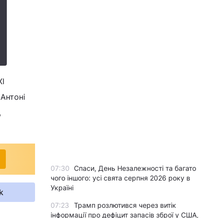
ХІ
 Антоні
,
07:30
Спаси, День Незалежності та багато
чого іншого: усі свята серпня 2026 року в
Україні
k
07:23
Трамп розлютився через витік
інформації про дефіцит запасів зброї у США,