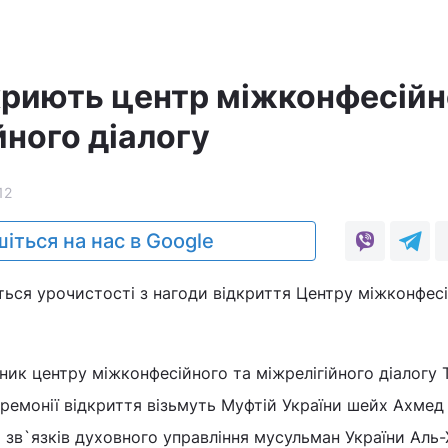
дкриють центр міжконфесійн
йного діалогу
12
іться на нас в Google
уться урочистості з нагоди відкриття Центру міжконфес
ник центру міжконфесійного та міжрелігійного діалогу 
ремонії відкриття візьмуть Муфтій України шейх Ахмед
х зв`язків духовного управління мусульман України Аль-