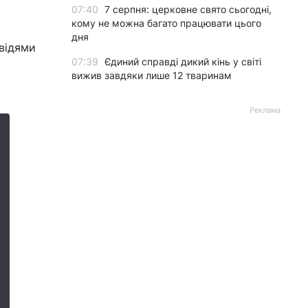
07:40
7 серпня: церковне свято сьогодні,
кому не можна багато працювати цього
дня
овідями
07:39
Єдиний справді дикий кінь у світі
вижив завдяки лише 12 тваринам
Реклама