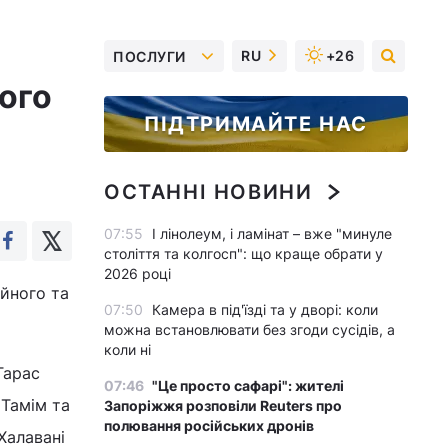
RU
+26
ПОСЛУГИ
ого
ПІДТРИМАЙТЕ НАС
ОСТАННІ НОВИНИ
07:55
І лінолеум, і ламінат – вже "минуле
століття та колгосп": що краще обрати у
2026 році
ійного та
07:50
Камера в під'їзді та у дворі: коли
можна встановлювати без згоди сусідів, а
коли ні
Тарас
07:46
"Це просто сафарі": жителі
 Тамім та
Запоріжжя розповіли Reuters про
полювання російських дронів
Халавані