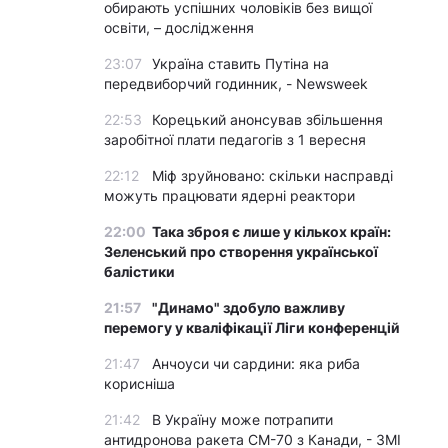
обирають успішних чоловіків без вищої
освіти, – дослідження
23:07
Україна ставить Путіна на
передвиборчий годинник, - Newsweek
22:53
Корецький анонсував збільшення
заробітної плати педагогів з 1 вересня
22:12
Міф зруйновано: скільки насправді
можуть працювати ядерні реактори
22:00
Така зброя є лише у кількох країн:
Зеленський про створення української
балістики
21:57
"Динамо" здобуло важливу
перемогу у кваліфікації Ліги конференцій
21:47
Анчоуси чи сардини: яка риба
корисніша
21:42
В Україну може потрапити
антидронова ракета CM-70 з Канади, - ЗМІ