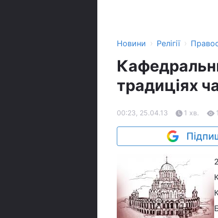
›
›
Новини
Релігії
Право
Кафедральн
традиціях ча
00:23, 25.04.13
1 хв.
Підпиш