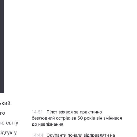
ький.
14:51
Пілот взявся за практично
го
безлюдний острів: за 50 років він змінився
ню світу
до невпізнання
ідгук у
14:44
Окупанти почали відправляти на