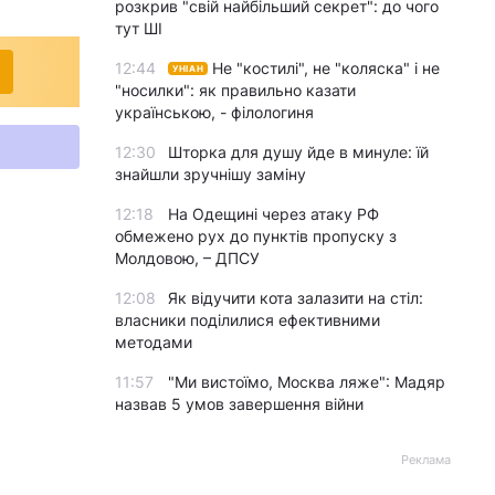
розкрив "свій найбільший секрет": до чого
тут ШІ
12:44
Не "костилі", не "коляска" і не
УНІАН
"носилки": як правильно казати
українською, - філологиня
12:30
Шторка для душу йде в минуле: їй
знайшли зручнішу заміну
12:18
На Одещині через атаку РФ
обмежено рух до пунктів пропуску з
Молдовою, – ДПСУ
12:08
Як відучити кота залазити на стіл:
власники поділилися ефективними
методами
11:57
"Ми вистоїмо, Москва ляже": Мадяр
назвав 5 умов завершення війни
Реклама