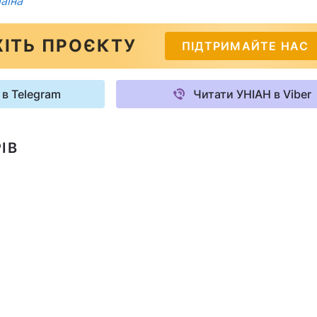
аїна"
ІТЬ ПРОЄКТУ
ПІДТРИМАЙТЕ НАС
 в Telegram
Читати УНІАН в Viber
ІВ