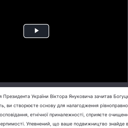
Play
Video
я Президента України Віктора Януковича зачитав Богуц
ть, ви створюєте основу для налагодження рівноправно
іросповідання, етнічної приналежності, сприяєте очищен
етерпимості. Упевнений, що ваше подвижництво знайде в