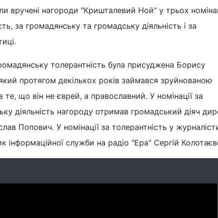
и вручені нагороди "Кришталевий Ной" у трьох номінац
ть, за громадянську та громадську діяльність і за
иці.
громадянську толерантність була присуджена Борису
 який протягом декількох років займався зруйнованою
те, що він не єврей, а православний. У номінації за
ьку діяльність нагороду отримав громадський діяч ди
слав Попович. У номінації за толерантність у журналіст
к інформаційної служби на радіо "Ера" Сергій Колотаєв