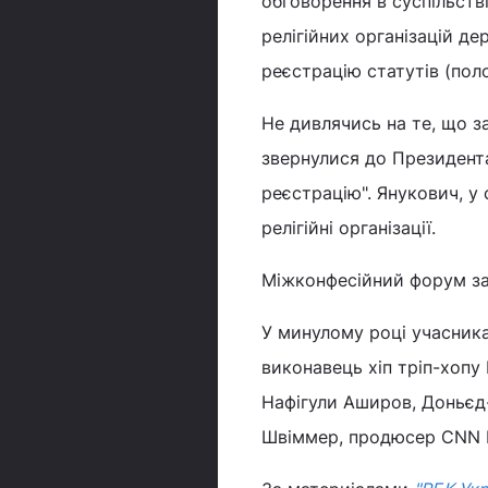
обговорення в суспільстві
релігійних організацій д
реєстрацію статутів (поло
Не дивлячись на те, що з
звернулися до Президента
реєстрацію". Янукович, у
релігійні організації.
Міжконфесійний форум за
У минулому році учасника
виконавець хіп тріп-хопу
Нафігули Аширов, Доньєд
Швіммер, продюсер CNN Із