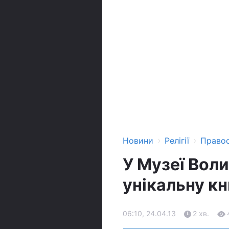
›
›
Новини
Релігії
Право
У Музеї Воли
унікальну кн
06:10, 24.04.13
2 хв.