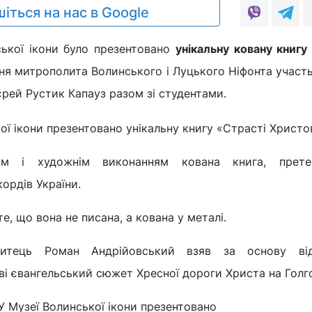
іться на нас в Google
ської ікони було презентовано
унікальну ковану книгу
ння митрополита Волинського і Луцького Ніфонта участь
рей Рустик Капауз разом зі студентами.
ом і художнім виконанням кована книга, прет
ордів України.
те, що вона не писана, а кована у металі.
итець Роман Андрійовський взяв за основу ві
і євангельський сюжет Хресної дороги Христа на Голг