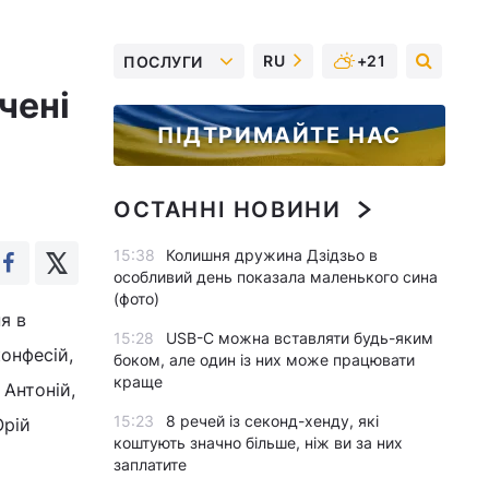
RU
+21
ПОСЛУГИ
чені
ПІДТРИМАЙТЕ НАС
ОСТАННІ НОВИНИ
15:38
Колишня дружина Дзідзьо в
особливий день показала маленького сина
(фото)
я в
15:28
USB-C можна вставляти будь-яким
конфесій,
боком, але один із них може працювати
краще
 Антоній,
15:23
8 речей із секонд-хенду, які
Юрій
коштують значно більше, ніж ви за них
заплатите