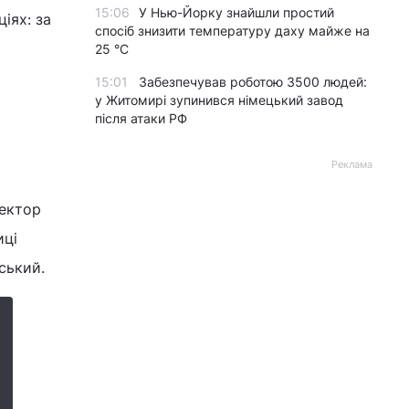
15:06
У Нью-Йорку знайшли простий
іях: за
спосіб знизити температуру даху майже на
25 °C
15:01
Забезпечував роботою 3500 людей:
у Житомирі зупинився німецький завод
після атаки РФ
Реклама
ректор
иці
ський.