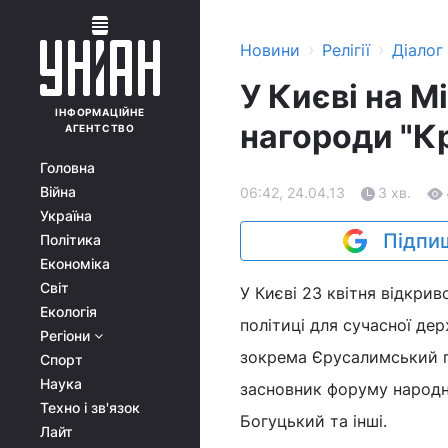
›
›
Новини
Релігії
Діалог
У Києві на 
ІНФОРМАЦІЙНЕ
нагороди "К
АГЕНТСТВО
Головна
Війна
06:42, 24.04.13
3 хв.
Україна
Підпиш
Політика
Економіка
Світ
У Києві 23 квітня відкрив
Екологія
політиці для сучасної дер
Регіони
зокрема Єрусалимський па
Спорт
Наука
засновник форуму народн
Техно і зв'язок
Богуцький та інші.
Лайт