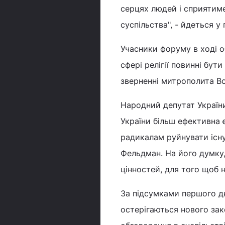
серцях людей і сприятиме
суспільства", - йдеться у 
Учасники форуму в ході о
сфері релігії повинні бу
зверненні митрополита Во
Народний депутат Україн
України більш ефективна 
радикалам руйнувати існу
Фельдман. На його думку, 
цінностей, для того щоб н
За підсумками першого д
остерігаються нового зак