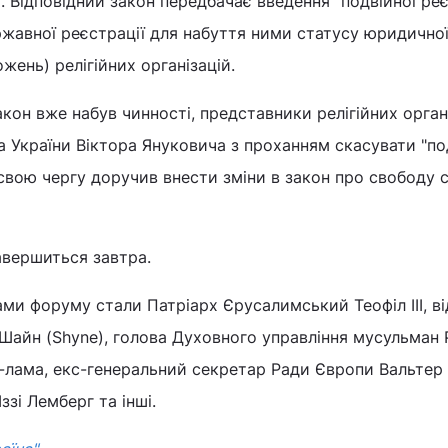
. Відповідний закон передбачає введення "подвійної реє
ержавної реєстрації для набуття ними статусу юридичної
жень) релігійних організацій.
акон вже набув чинності, представники релігійних орган
 України Віктора Януковича з проханням скасувати "по
 свою чергу доручив внести зміни в закон про свободу с
вершиться завтра.
ми форуму стали Патріарх Єрусалимський Теофіл ІІІ, в
 Шайн (Shyne), голова Духовного управління мусульман 
-лама, екс-генеральний секретар Ради Європи Вальтер
зі Лемберг та інші.