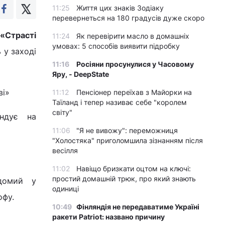
11:25
Життя цих знаків Зодіаку
перевернеться на 180 градусів дуже скоро
 «Страсті
11:24
Як перевірити масло в домашніх
умовах: 5 способів виявити підробку
 у заході
11:16
Росіяни просунулися у Часовому
Яру, - DeepState
11:12
Пенсіонер переїхав з Майорки на
Таїланд і тепер називає себе "королем
світу"
ендує на
11:06
"Я не вивожу": переможниця
"Холостяка" приголомшила зізнанням після
весілля
11:02
Навіщо бризкати оцтом на ключі:
простий домашній трюк, про який знають
домий у
одиниці
офу.
10:49
Фінляндія не передаватиме Україні
ракети Patriot: названо причину