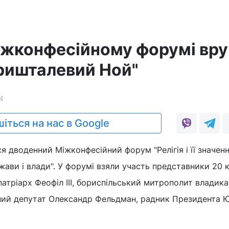
Міжконфесійному форумі вру
ришталевий Ной"
4
іться на нас в Google
ся дводенний Міжконфесійний форум "Релігія і її значенн
жави і влади". У форумі взяли участь представники 20 
тріарх Феофіл ІІІ, бориспільський митрополит владика
ий депутат Олександр Фельдман, радник Президента 