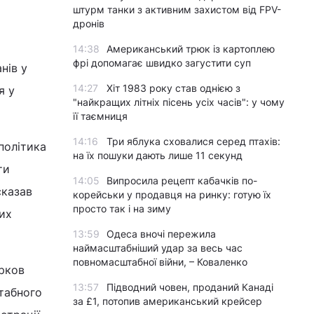
штурм танки з активним захистом від FPV-
дронів
14:38
Американський трюк із картоплею
фрі допомагає швидко загустити суп
нів у
14:27
Хіт 1983 року став однією з
я у
"найкращих літніх пісень усіх часів": у чому
її таємниця
14:16
Три яблука сховалися серед птахів:
політика
на їх пошуки дають лише 11 секунд
ти
14:05
Випросила рецепт кабачків по-
сказав
корейськи у продавця на ринку: готую їх
просто так і на зиму
них
13:59
Одеса вночі пережила
наймасштабніший удар за весь час
повномасштабної війни, – Коваленко
рков
13:57
Підводний човен, проданий Канаді
штабного
за £1, потопив американський крейсер