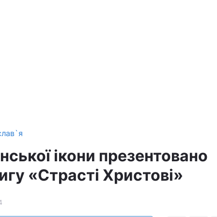
слав`я
нської ікони презентовано
игу «Страсті Христові»
4