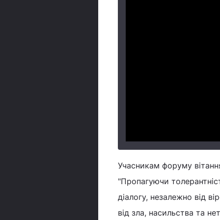
Учасникам форуму вітанн
"Пропагуючи толерантніс
діалогу, незалежно від в
від зла, насильства та н