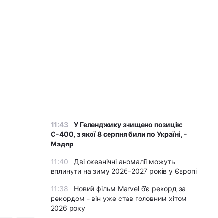
11:43
У Геленджику знищено позицію
С-400, з якої 8 серпня били по Україні, -
Мадяр
11:40
Дві океанічні аномалії можуть
вплинути на зиму 2026–2027 років у Європі
11:38
Новий фільм Marvel б’є рекорд за
рекордом - він уже став головним хітом
2026 року