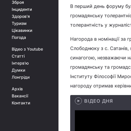
Зброя
В перший день форуму бул
Інциденти
громадянську толерантніс
Здоров'я
Туризм
толерантність у журналіст
Цікавинки
Погода
Нагорода в номінації за 
Слободнюку з с. Сатанів,
Відео з Youtube
Статті
синагогою, незважаючи на 
Інтерв'ю
громадянську та громадс
Думки
Інституту Філософії Миро
Лонгріди
нагороду отримав керівни
Архів
Вакансії
ВІДЕО ДНЯ
Контакти