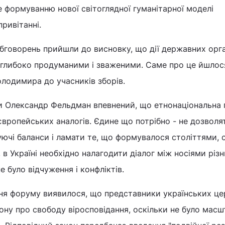
 формуванню нової світоглядної гуманітарної моделі
привітанні.
бговорень прийшли до висновку, що дії державних орга
ти глибоко продуманими і зваженими. Саме про це йшлос
лодимира до учасників зборів.
и Олександр Фельдман впевнений, що етнонаціональна 
європейських аналогів. Єдине що потрібно - не дозволя
ючі баланси і ламати те, що формувалося століттями, 
в Україні необхідно налагодити діалог між носіями різ
е було відчуження і конфліктів.
ня форуму виявилося, що представники українських це
ону про свободу віросповідання, оскільки не було мас