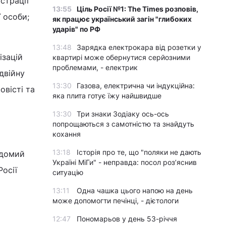
страції
13:55
Ціль Росії №1: The Times розповів,
 особи;
як працює український загін "глибоких
ударів" по РФ
13:48
Зарядка електрокара від розетки у
ізацій
квартирі може обернутися серйозними
проблемами, - електрик
двійну
13:30
Газова, електрична чи індукційна:
овісті та
яка плита готує їжу найшвидше
13:30
Три знаки Зодіаку ось-ось
попрощаються з самотністю та знайдуть
кохання
13:18
Історія про те, що "поляки не дають
ідомий
Україні МіГи" - неправда: посол роз’яснив
Росії
ситуацію
13:11
Одна чашка цього напою на день
може допомогти печінці, - дієтологи
12:47
Пономарьов у день 53-річчя