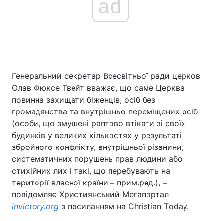
ad
Генеральний секретар Всесвітньої ради церков
Олав Фюксе Твейт вважає, що саме Церква
повинна захищати біженців, осіб без
громадянства та внутрішньо переміщених осіб
(особи, що змушені раптово втікати зі своїх
будинків у великих кількостях у результаті
збройного конфлікту, внутрішньої різанини,
систематичних порушень прав людини або
стихійних лих і такі, що перебувають на
території власної країни – прим.ред.), –
повідомляє Християнський Мегапортал
invictory.org
з посиланням на Сhristian Тoday.