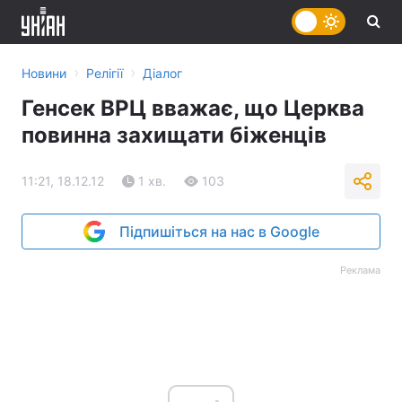
›
›
Новини
Релігії
Діалог
Генсек ВРЦ вважає, що Церква
повинна захищати біженців
11:21, 18.12.12
1 хв.
103
Підпишіться на нас в Google
Реклама