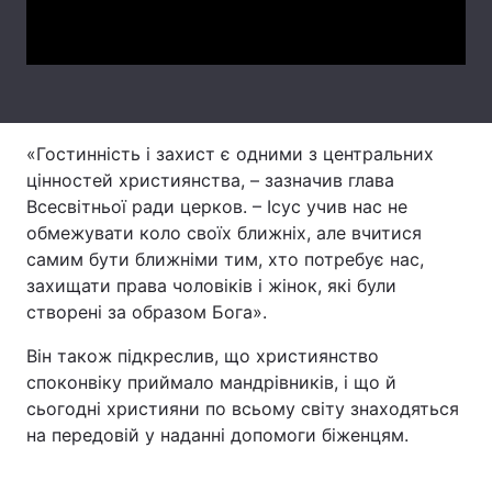
Video
Лонгріди
Відео з Youtube
Статті
Інтерв'ю
Думки
«Гостинність і захист є одними з центральних
цінностей християнства, – зазначив глава
Архів
Вакансії
Всесвітньої ради церков. – Ісус учив нас не
обмежувати коло своїх ближніх, але вчитися
Контакти
самим бути ближніми тим, хто потребує нас,
захищати права чоловіків і жінок, які були
Послуги
створені за образом Бога».
Він також підкреслив, що християнство
споконвіку приймало мандрівників, і що й
сьогодні християни по всьому світу знаходяться
на передовій у наданні допомоги біженцям.