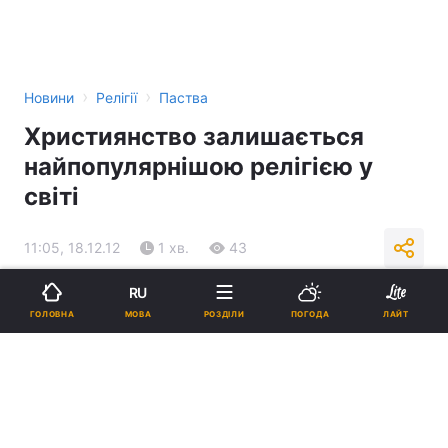
›
›
Новини
Релігії
Паства
Християнство залишається
найпопулярнішою релігією у
світі
11:05, 18.12.12
1 хв.
43
RU
Підпишіться на нас в Google
МОВА
ГОЛОВНА
РОЗДІЛИ
ПОГОДА
ЛАЙТ
Реклама