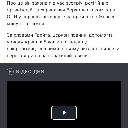
Про це він заявив під час зустрічі релігійних
організацій та Управління Верховного комісара
ООН у справах біженців, яка пройшла в Женеві
минулого тижня.
Головна
Війна
За словами Твейта, церкви повинні допомогти
Україна
Політика
урядам країн побачити потенціал у
співробітництві з ними в цьому питанні і вивести
Економіка
Світ
переговори на національний рівень.
Спорт
Наука
ВІДЕО ДНЯ
Техно і зв'язок
Лайт
Зброя
Інциденти
Здоров'я
Туризм
Цікавинки
Погода
Play
Екологія
Регіони