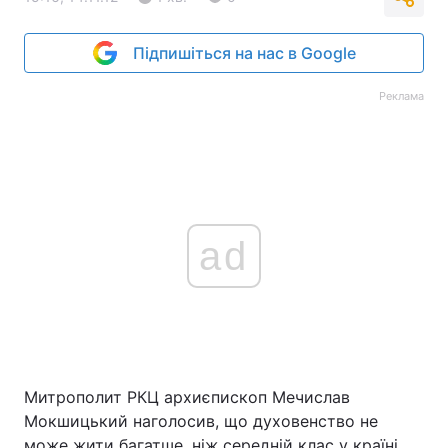
Підпишіться на нас в Google
Реклама
ad
Митрополит РКЦ архиєпископ Мечислав
Мокшицький наголосив, що духовенство не
може жити багатше, ніж середній клас у країні.