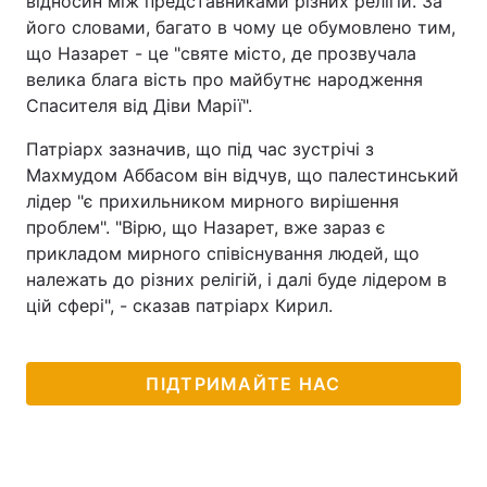
відносин між представниками різних релігій. За
його словами, багато в чому це обумовлено тим,
Тема оформлення
що Назарет - це "святе місто, де прозвучала
велика блага вість про майбутнє народження
Спасителя від Діви Марії".
Патріарх зазначив, що під час зустрічі з
Махмудом Аббасом він відчув, що палестинський
лідер "є прихильником мирного вирішення
проблем". "Вірю, що Назарет, вже зараз є
прикладом мирного співіснування людей, що
належать до різних релігій, і далі буде лідером в
цій сфері", - сказав патріарх Кирил.
ПІДТРИМАЙТЕ НАС