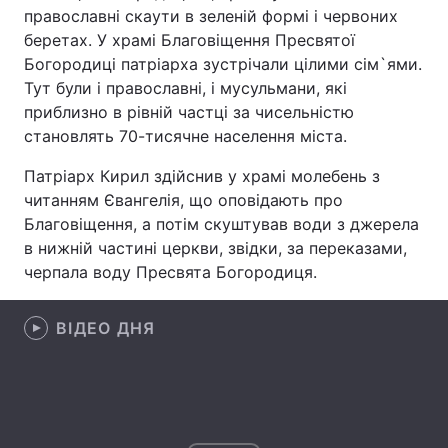
православні скаути в зеленій формі і червоних
беретах. У храмі Благовіщення Пресвятої
Богородиці патріарха зустрічали цілими сім`ями.
Головна
Війна
Тут були і православні, і мусульмани, які
приблизно в рівній частці за чисельністю
Україна
Політика
становлять 70-тисячне населення міста.
Економіка
Світ
Патріарх Кирил здійснив у храмі молебень з
читанням Євангелія, що оповідають про
Спорт
Наука
Благовіщення, а потім скуштував води з джерела
в нижній частині церкви, звідки, за переказами,
Техно і зв'язок
Лайт
черпала воду Пресвята Богородиця.
Зброя
Інциденти
ВІДЕО ДНЯ
Здоров'я
Туризм
Цікавинки
Погода
Екологія
Регіони