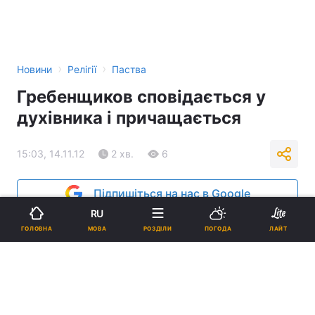
›
›
Новини
Релігії
Паства
Гребенщиков сповідається у
духівника і причащається
15:03, 14.11.12
2 хв.
6
Підпишіться на нас в Google
RU
Реклама
МОВА
ГОЛОВНА
РОЗДІЛИ
ПОГОДА
ЛАЙТ