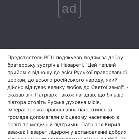
ad
Лонгріди
Відео з Youtube
Статті
Інтерв'ю
Думки
Архів
Вакансії
Предстоятель РПЦ подякував людям за добру
братерську зустріч в Назареті. "Цей теплий
Контакти
прийом я відношу до всієї Руської православної
церкви, до всього російського народу, який
Послуги
дійсно відчуває велику любов до Святої землі", -
сказав він. Патріарх також нагадав, що більше
півтора століть Руська духовна місія,
Імператорська православна палестинська
громада допомагали місцевому населенню в
освіті та медичній підтримці. Патріарх Кирил
вважає Назарет лідером у встановленні добрих