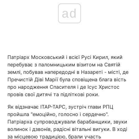
ad
Патріарх Московський і всієї Русі Кирил, який
перебуває з паломницьким візитом на Святій
землі, побував напередодні в Назареті - місті, де
Пречистій Діві Марії була сповіщена блага вість
про народження Спасителя і де Ісус Христос
провів свої дитячі та підліткові роки.
Як відзначає ІТАР-ТАРС, зустріч глави РПЦ
пройшла "емоційно, голосно і сердечно".
Патріарха супроводжували барабанщики, звуки
волинок і дзвонів, радісні вітальні вигуки. В ході
за місцевою традицією, брали участь