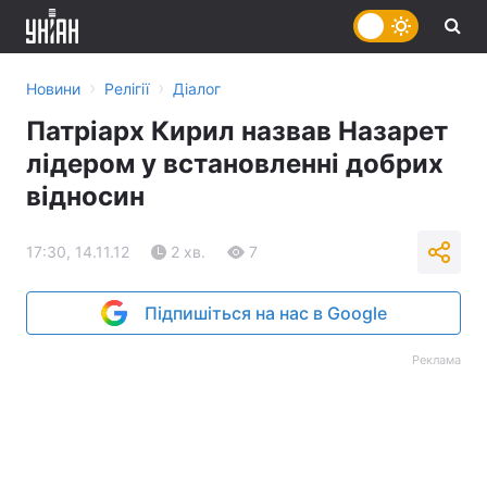
›
›
Новини
Релігії
Діалог
Патріарх Кирил назвав Назарет
лідером у встановленні добрих
відносин
17:30, 14.11.12
2 хв.
7
Підпишіться на нас в Google
Реклама