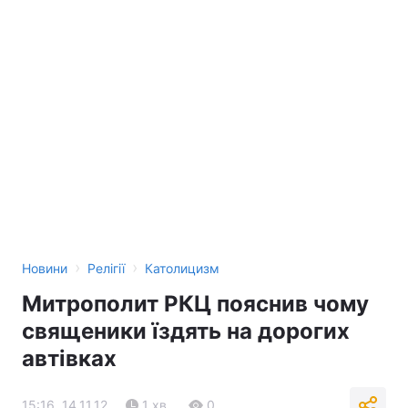
›
›
Новини
Релігії
Католицизм
Митрополит РКЦ пояснив чому
священики їздять на дорогих
автівках
15:16, 14.11.12
1 хв.
0