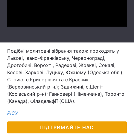
Лонгріди
Video
Відео з Youtube
Статті
Інтерв'ю
Думки
Подібні молитовні зібрання також проходять у
Архів
Вакансії
Львові, Івано-Франківську, Червонограді,
Дрогобичі, Ворохті, Радехові, Жовкві, Сокалі,
Контакти
Косові, Харкові, Луцьку, Южному (Одеська обл.),
Стрию, с.Криворівня та с.Красник
Послуги
(Верховинський р-н.); Здвижині, с.Шепіт
(Косівський р-н); Ганновері (Німеччина), Торонто
(Канада), Філадельфії (США).
РІСУ
ПІДТРИМАЙТЕ НАС