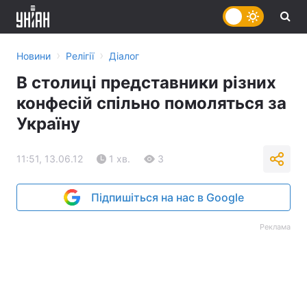
›
›
Новини
Релігії
Діалог
В столиці представники різних
конфесій спільно помоляться за
Україну
11:51, 13.06.12
1 хв.
3
Підпишіться на нас в Google
Реклама