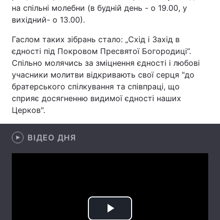
на спільні молебни (в будній день - о 19.00, у
вихідний- о 13.00).
Гаслом таких зібрань стало: „Схід і Захід в
Головна
Війна
єдності під Покровом Пресвятої Богородиці”.
Спільно молячись за зміцнення єдності і любові
Україна
Політика
учасники молитви відкривають свої серця "до
Економіка
Світ
братерського спілкування та співпраці, що
сприяє досягненню видимої єдності наших
Спорт
Наука
Церков".
Техно і зв'язок
Лайт
ВІДЕО ДНЯ
Зброя
Інциденти
Здоров'я
Туризм
Цікавинки
Погода
Екологія
Регіони
Play