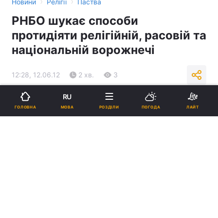
›
›
Новини
Релігії
Паства
РНБО шукає способи
протидіяти релігійній, расовій та
національній ворожнечі
12:28, 12.06.12
2 хв.
3
RU
Підпишіться на нас в Google
МОВА
ГОЛОВНА
РОЗДІЛИ
ПОГОДА
ЛАЙТ
Реклама
ad