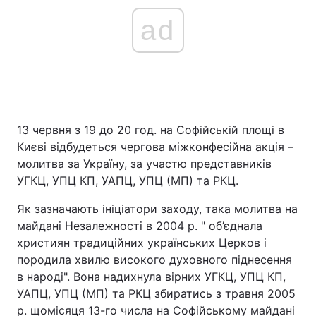
ad
13 червня з 19 до 20 год. на Софійській площі в
Києві відбудеться чергова міжконфесійна акція –
молитва за Україну, за участю представників
УГКЦ, УПЦ КП, УАПЦ, УПЦ (МП) та РКЦ.
Як зазначають ініціатори заходу, така молитва на
майдані Незалежності в 2004 р. " об’єднала
християн традиційних українських Церков і
породила хвилю високого духовного піднесення
в народі". Вона надихнула вірних УГКЦ, УПЦ КП,
УАПЦ, УПЦ (МП) та РКЦ збиратись з травня 2005
р. щомісяця 13-го числа на Софійському майдані