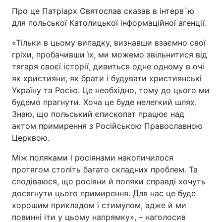
Про це Патріарх Святослав сказав в інтерв`ю
для польської Католицької інформаційної агенції.
«Тільки в цьому випадку, визнавши взаємно свої
гріхи, пробачивши їх, ми можемо звільнитися від
тягаря своєї історії, дивиться одне одному в очі
як християни, як брати і будувати християнські
Україну та Росію. Це необхідно, тому до цього ми
будемо прагнути. Хоча це буде нелегкий шлях.
Знаю, що польський єпископат працює над
актом примирення з Російською Православною
Церквою.
Між поляками і росіянами накопичилося
протягом століть багато складних проблем. Та
сподіваюся, що росіяни й поляки справді хочуть
досягнути цього примирення. Для нас це буде
хорошим прикладом і стимулом, адже й ми
повинні іти у цьому напрямку», – наголосив