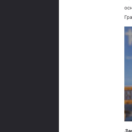
осн
Гра
За