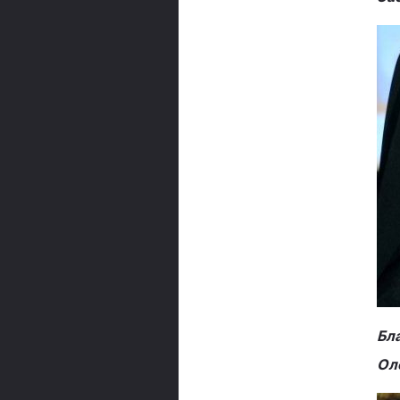
Бла
Ол