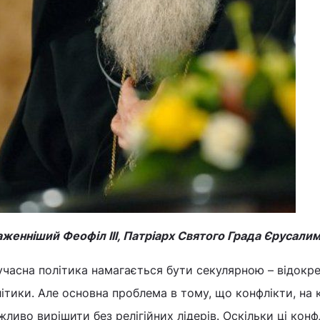
женніший Феофіл III, Патріарх Святого Града Єрусалима
часна політика намагається бути секулярною – відокрем
ітики. Але основна проблема в тому, що конфлікти, на 
ливо вирішити без релігійних лідерів. Оскільки ці конфл