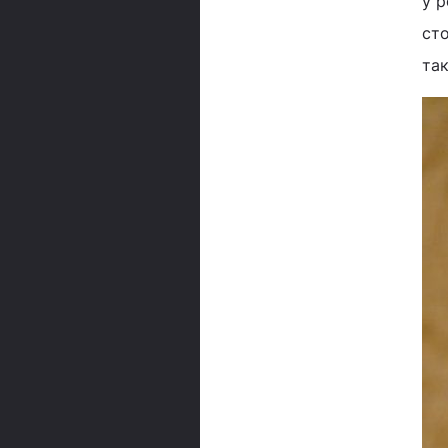
у р
сто
так