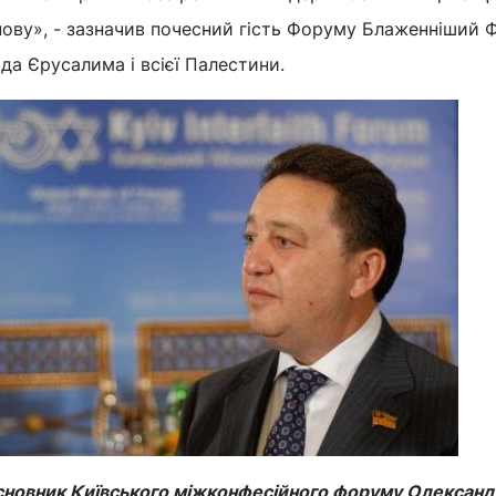
ову», - зазначив почесний гість Форуму Блаженніший Фе
да Єрусалима і всієї Палестини.
сновник Київського міжконфесійного форуму Олексан