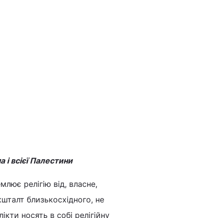
 і всієї Палестини
лює релігію від, власне,
кшталт близькосхідного, не
ікти носять в собі релігійну