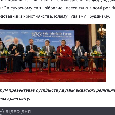
ігії в сучасному світі, зібрались всесвітньо відомі реліг
дставники християнства, ісламу, іудаїзму і буддизму.
ум презентував суспільству думки видатних релігійних
них країн світу.
ВІДЕО ДНЯ