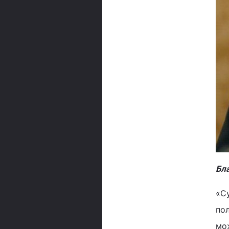
Бла
«Су
пол
мож