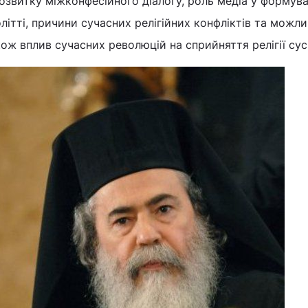
озвитку міжконфесійного діалогу, роль медіа у формуван
літті, причини сучасних релігійних конфліктів та можли
ож вплив сучасних революцій на сприйняття релігії сус