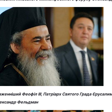
женніший Феофіл III, Патріарх Святого Града Єрусалима 
ександр Фельдман