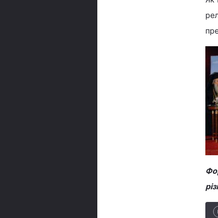
рел
пре
Фор
різ