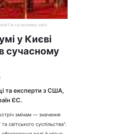
ігії в сучасному світі
мі у Києві
 в сучасному
5
ці та експерти з США,
раїн ЄС.
устріч змінам — значення
 та світського суспільства".
я обговорення ролі й місця