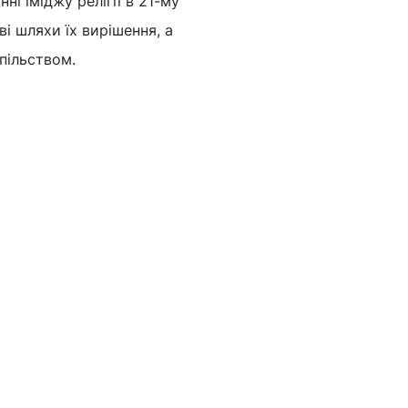
ні іміджу релігії в 21-му
ві шляхи їх вирішення, а
пільством.