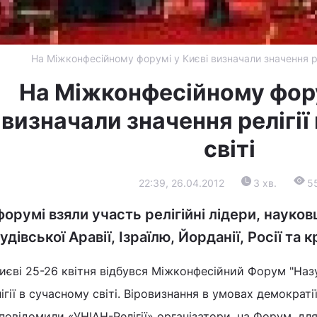
На Міжконфесійному форумі у Києві визначали значення рел
На Міжконфесійному фору
визначали значення релігії
світі
22:39, 26.04.2012
3 хв.
5
форумі взяли участь релігійні лідери, науков
удівської Аравії, Ізраїлю, Йорданії, Росії та к
иєві 25-26 квітня відбувся Міжконфесійний Форум "Наз
ігії в сучасному світі. Віровизнання в умовах демократії
повідомили «УНІАН-Релігії» організатори, на Форум, дл