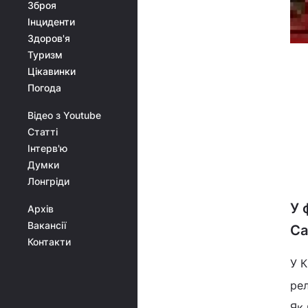
Зброя
Інциденти
Здоров'я
Туризм
Цікавинки
Погода
Відео з Youtube
Статті
Інтерв'ю
Думки
Лонгріди
У 
Архів
Вакансії
Са
Контакти
У К
рел
Як 