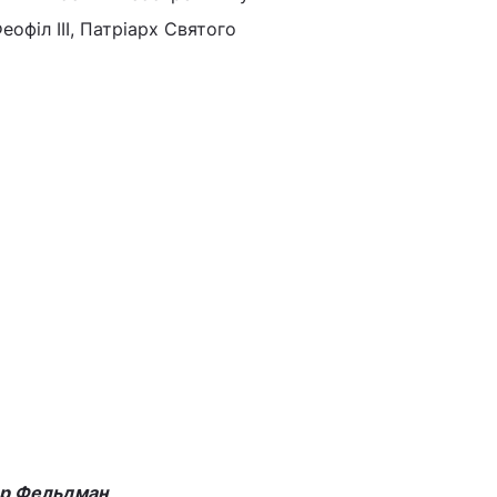
офіл III, Патріарх Святого
др Фельдман