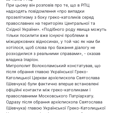
При цьому він розповів про те, що в РПЦ
надходять повідомлення «про випадки
прозелітизму з боку греко-католиків серед
православних на територіях Центральної та
Східної України». «Подібного роду явища можуть
тільки посилити вже існуючі проблеми в
міжцерковних відносинах, у той час як нам би
хотілося, щоб слова про бажання діалогу не
розходилися з реальними справами», - сказав
владика Іларіон.
Митрополит Волоколамський констатував, що
після обрання главою Української Греко-
Католицької Церкви архієпископа Святослава
(Шевчука) були фактично вперше встановлені
офіційні контакти між греко-католиками і
православними Московського Патріархату.
Одразу після обрання архієпископа Святослава
(Шевчука) главою Української Греко-Католицької