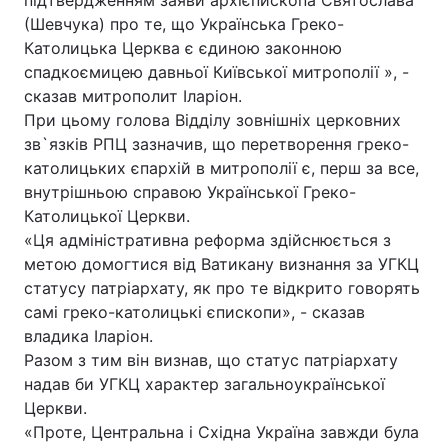
підтвердженням заяви архієпископа Святослава
(Шевчука) про те, що Українська Греко-
Католицька Церква є єдиною законною
спадкоємицею давньої Київської митрополії », -
Головна
Війна
сказав митрополит Іларіон.
При цьому голова Відділу зовнішніх церковних
Україна
Політика
зв`язків РПЦ зазначив, що перетворення греко-
католицьких єпархій в митрополії є, перш за все,
Економіка
Світ
внутрішньою справою Української Греко-
Католицької Церкви.
Спорт
Наука
«Ця адміністративна реформа здійснюється з
Техно і зв'язок
Лайт
метою домогтися від Ватикану визнання за УГКЦ
статусу патріархату, як про те відкрито говорять
Зброя
Інциденти
самі греко-католицькі єпископи», - сказав
владика Іларіон.
Здоров'я
Туризм
Разом з тим він визнав, що статус патріархату
надав би УГКЦ характер загальноукраїнської
Цікавинки
Погода
Церкви.
«Проте, Центральна і Східна Україна завжди була
Екологія
Регіони