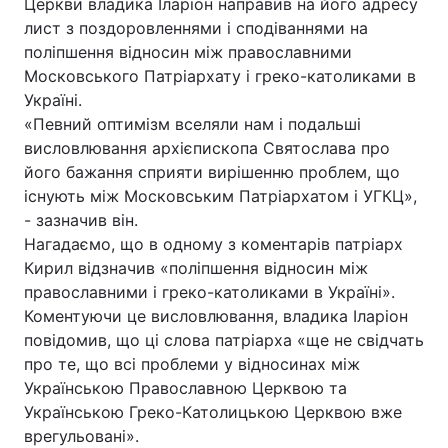
Церкви владика Іларіон направив на його адресу
лист з поздоровленнями і сподіваннями на
поліпшення відносин між православними
Московського Патріархату і греко-католиками в
Україні.
«Певний оптимізм вселяли нам і подальші
висловлювання архієпископа Святослава про
його бажання сприяти вирішенню проблем, що
існують між Московським Патріархатом і УГКЦ»,
- зазначив він.
Нагадаємо, що в одному з коментарів патріарх
Кирил відзначив «поліпшення відносин між
православними і греко-католиками в Україні».
Коментуючи це висловлювання, владика Іларіон
повідомив, що ці слова патріарха «ще не свідчать
про те, що всі проблеми у відносинах між
Українською Православною Церквою та
Українською Греко-Католицькою Церквою вже
врегульовані».