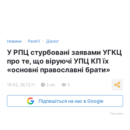
›
›
Новини
Релігії
Діалог
У РПЦ стурбовані заявами УГКЦ
про те, що віруючі УПЦ КП їх
«основні православні брати»
16:52, 28.12.11
3 хв.
3
Підпишіться на нас в Google
Реклама