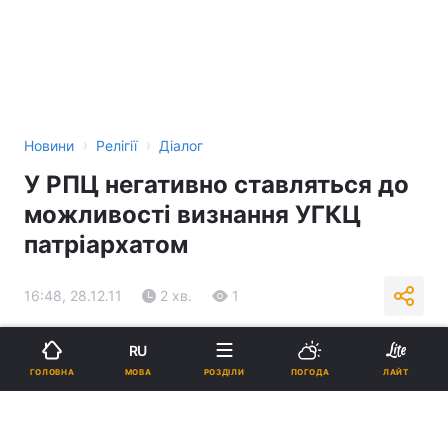
›
›
Новини
Релігії
Діалог
У РПЦ негативно ставляться до
можливості визнання УГКЦ
патріархатом
16:48, 28.12.11
2 хв.
1
Підпишіться на нас в Google
RU
МОВА
ГОЛОВНА
РОЗДІЛИ
ПОГОДА
ЛАЙТ
Реклама