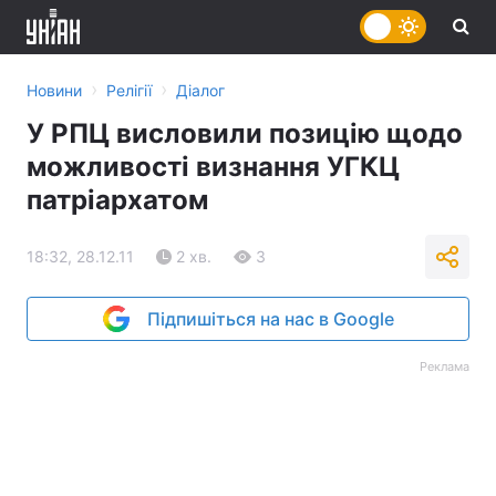
›
›
Новини
Релігії
Діалог
У РПЦ висловили позицію щодо
можливості визнання УГКЦ
патріархатом
18:32, 28.12.11
2 хв.
3
Підпишіться на нас в Google
Реклама