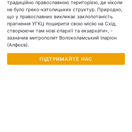
традиційно православною територією, де ніколи
не було греко-католицьких структур. Природно,
Лонгріди
що у православних викликає заклопотаність
прагнення УГКЦ поширити свою місію на Схід,
Відео з Youtube
Статті
створюючи там нові єпархії та екзархати», -
зазначив митрополит Волоколамський Іларіон
Інтерв'ю
Думки
(Алфєєв).
Архів
Вакансії
ПІДТРИМАЙТЕ НАС
Контакти
Послуги