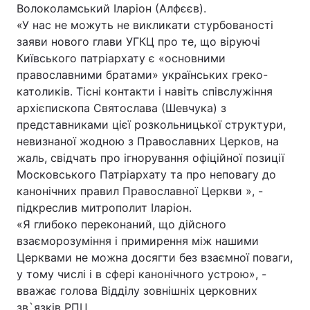
Волоколамський Іларіон (Алфєєв).
«У нас не можуть не викликати стурбованості
заяви нового глави УГКЦ про те, що віруючі
Київського патріархату є «основними
православними братами» українських греко-
католиків. Тісні контакти і навіть співслужіння
архієпископа Святослава (Шевчука) з
представниками цієї розкольницької структури,
невизнаної жодною з Православних Церков, на
жаль, свідчать про ігнорування офіційної позиції
Московського Патріархату та про неповагу до
канонічних правил Православної Церкви », -
підкреслив митрополит Іларіон.
«Я глибоко переконаний, що дійсного
взаєморозуміння і примирення між нашими
Церквами не можна досягти без взаємної поваги,
у тому числі і в сфері канонічного устрою», -
вважає голова Відділу зовнішніх церковних
зв`язків РПЦ.