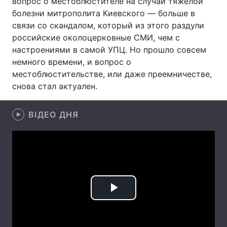
вопрос о местоблюстителе на случай тяжелой
болезни митрополита Киевского — больше в
связи со скандалом, который из этого раздули
российские околоцерковные СМИ, чем с
Головна
Війна
настроениями в самой УПЦ. Но прошло совсем
немного времени, и вопрос о
Україна
Політика
местоблюстительстве, или даже преемничестве,
снова стал актуален.
Економіка
Світ
Спорт
Наука
ВІДЕО ДНЯ
Техно і зв'язок
Лайт
Зброя
Інциденти
Здоров'я
Туризм
Play
Цікавинки
Погода
Video
Екологія
Регіони