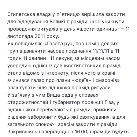
Єгипетська влада у п`ятницю вирішила закрити
для відвідування Великі піраміди, щоб уникнути
проведення ритуалів у день «шести одиниць» – 11
листопада 2011 року.
Як повідомляє «Газета.ру», про намір деяких
груп відзначити часове поєднання 11/11/11 в 11
годин 11 хвилин і 11 секунд за місцевим часом
усередині однієї із давньоєгипетських пірамід
стало відомо з Інтернету, після чого в країні
зчинився галас про плани «юдеїв» і «масонів»
влаштувати біля підніжжя пірамід ритуали.
У зв`язку з чим Вища рада у справах
старожитностей і губернатор провінції Гіза, у
віданні якої перебувають піраміди, прийняли
рішення заборонити будь-які святкування, а для
загального спокою і зовсім закрити піраміди.
Закрившись напередодні о 16.00, піраміди будуть