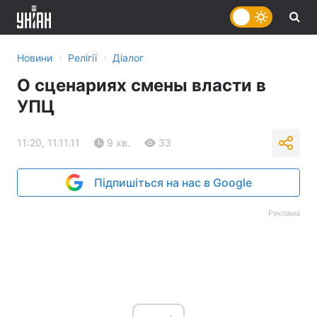
›
›
Новини
Релігії
Діалог
О сценариях смены власти в
УПЦ
11:20, 11.11.11
9 хв.
33
Підпишіться на нас в Google
Реклама