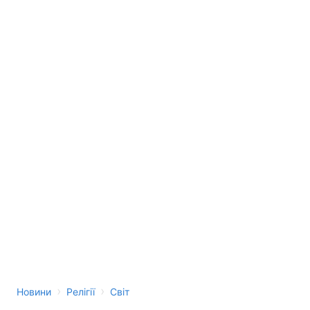
›
›
Новини
Релігії
Світ