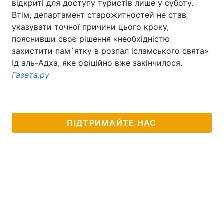
відкриті для доступу туристів лише у суботу.
Втім, департамент старожитностей не став
указувати точної причини цього кроку,
пояснивши своє рішення «необхідністю
захистити пам`ятку в розпал ісламського свята»
Ід аль-Адха, яке офіційно вже закінчилося.
Газета.ру
ПІДТРИМАЙТЕ НАС