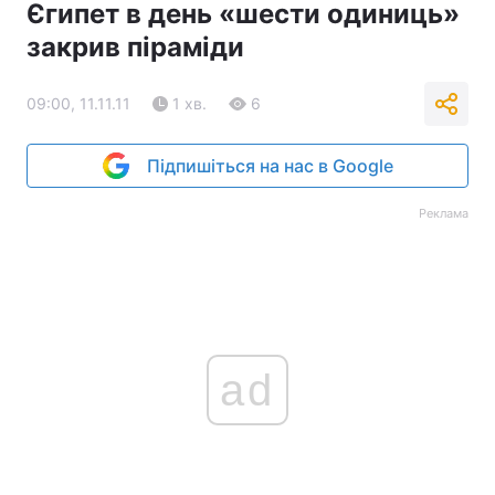
Єгипет в день «шести одиниць»
закрив піраміди
09:00, 11.11.11
1 хв.
6
Підпишіться на нас в Google
Реклама
ad