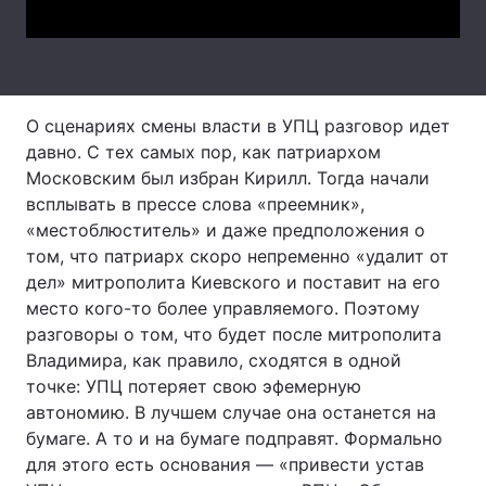
Лонгріди
Відео з Youtube
Статті
О сценариях смены власти в УПЦ разговор идет
Інтерв'ю
Думки
давно. С тех самых пор, как патриархом
Московским был избран Кирилл. Тогда начали
Архів
Вакансії
всплывать в прессе слова «преемник»,
«местоблюститель» и даже предположения о
Контакти
том, что патриарх скоро непременно «удалит от
дел» митрополита Киевского и поставит на его
Послуги
место кого-то более управляемого. Поэтому
разговоры о том, что будет после митрополита
Владимира, как правило, сходятся в одной
точке: УПЦ потеряет свою эфемерную
автономию. В лучшем случае она останется на
бумаге. А то и на бумаге подправят. Формально
для этого есть основания — «привести устав