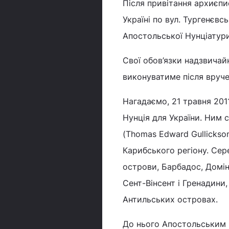
Після привітання архиєпи
Україні по вул. Тургенєвс
Апостольської Нунціатури
Свої обов’язки надзвичай
виконуватиме після вруче
Нагадаємо, 21 травня 201
Нунція для України. Ним
(Thomas Edward Gullickso
Карибського регіону. Сере
острови, Барбадос, Доміні
Сент-Вінсент і Гренадини
Антильських островах.
До нього Апостольським 