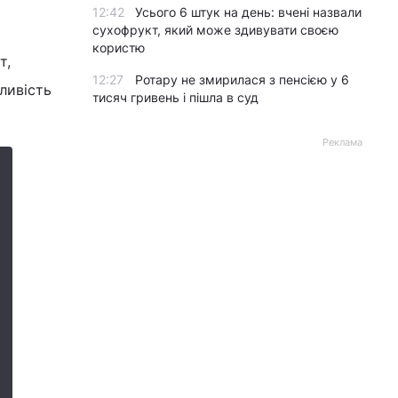
12:42
Усього 6 штук на день: вчені назвали
сухофрукт, який може здивувати своєю
користю
т,
12:27
Ротару не змирилася з пенсією у 6
ливість
тисяч гривень і пішла в суд
Реклама