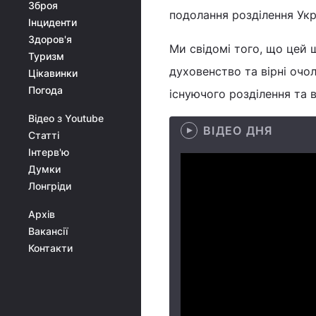
Зброя
подолання розділення Укр
Інциденти
Здоров'я
Ми свідомі того, що цей ш
Туризм
духовенство та вірні очо
Цікавинки
Погода
існуючого розділення та 
Відео з Youtube
ВІДЕО ДНЯ
Статті
Інтерв'ю
Думки
Лонгріди
Архів
Вакансії
Контакти