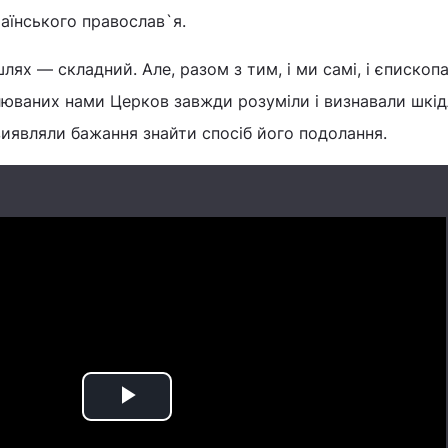
аїнського православ`я.
лях — складний. Але, разом з тим, і ми самі, і єпископа
люваних нами Церков завжди розуміли і визнавали шкід
виявляли бажання знайти спосіб його подолання.
Play