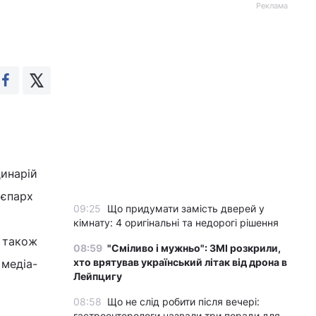
Реклама
инарій
 єпарх
09:25
Що придумати замість дверей у
кімнату: 4 оригінальні та недорогі рішення
а також
08:59
"Сміливо і мужньо": ЗМІ розкрили,
хто врятував український літак від дрона в
 медіа-
Лейпцигу
08:58
Що не слід робити після вечері:
гастроентерологи назвали три поради для