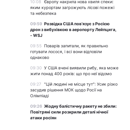
10:08
Європу накрила нова хвиля спеки:
яким курортам загрожують лісові пожежі
та небезпека
09:59
Розвідка США пов’язує з Росією
дрон з вибухівкою в аеропорту Лейпцига,
- WSJ
09:55
Поварів запитали, як правильно
готувати лосося, і всі вони відповіли
однаково
09:30
У США вчені виявили рибу, яка може
жити понад 400 років: що про неї відомо
09:27
"Цій людині не місце тут": Усик різко
засудив рішення МОК щодо Росії на
Олімпіаді
09:26
Жодну балістичну ракету не збили:
Повітряні сили розкрили деталі нічної
атаки росіян