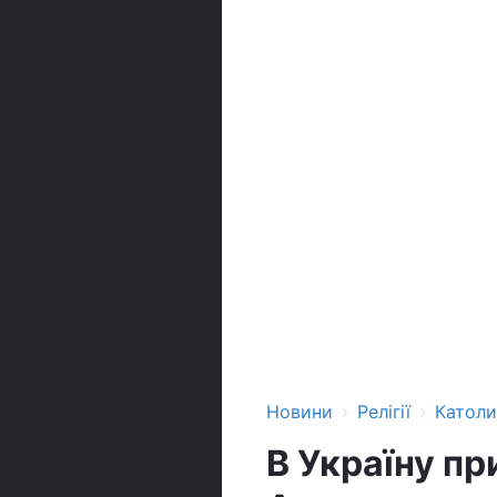
›
›
Новини
Релігії
Катол
В Україну п