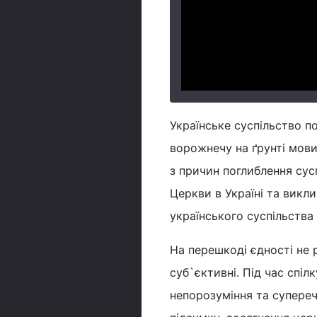
Українське суспільство п
ворожнечу на ґрунті мови
з причин поглиблення сус
Церкви в Україні та вик
українського суспільства
На перешкоді єдності не р
суб`єктивні. Під час спі
непорозуміння та супереч