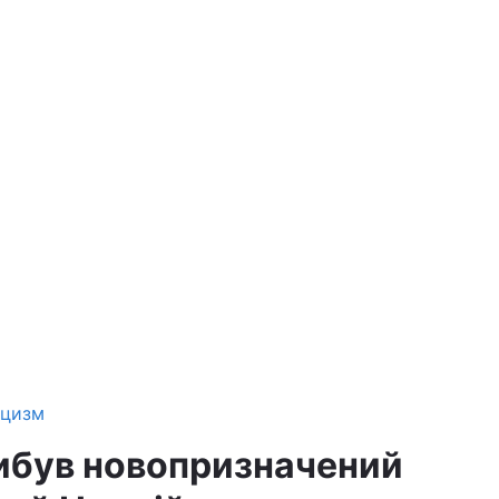
ицизм
рибув новопризначений