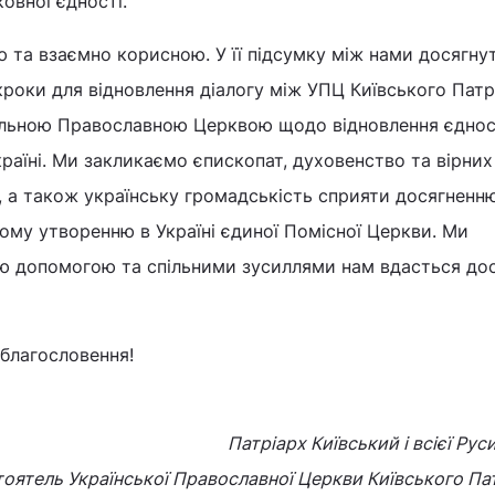
овної єдності.
ю та взаємно корисною. У її підсумку між нами досягну
роки для відновлення діалогу між УПЦ Київського Патр
альною Православною Церквою щодо відновлення єднос
раїні. Ми закликаємо єпископат, духовенство та вірних
 а також українську громадськість сприяти досягненн
ому утворенню в Україні єдиної Помісної Церкви. Ми
ю допомогою та спільними зусиллями нам вдасться до
благословення!
Патріарх Київський і всієї Рус
оятель Української Православної Церкви Київського Па