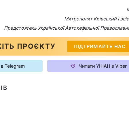
Митрополит Київський і всієї
Предстоятель Української Автокефальної Православн
ІТЬ ПРОЄКТУ
ПІДТРИМАЙТЕ НАС
 в Telegram
Читати УНІАН в Viber
ІВ