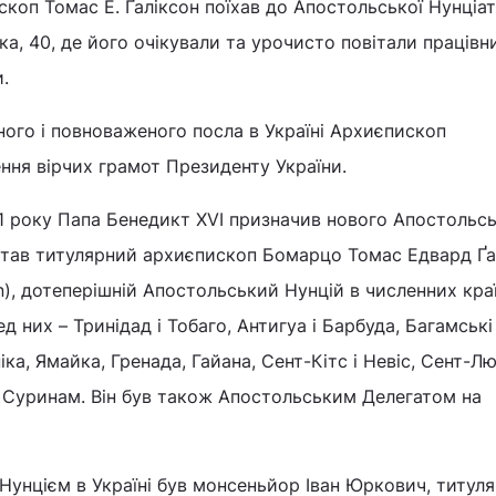
скоп Томас Е. Ґаліксон поїхав до Апостольської Нунціа
ька, 40, де його очікували та урочисто повітали працівн
.
ного і повноваженого посла в Україні Архиєпископ
ння вірчих грамот Президенту України.
1 року Папа Бенедикт ХVІ призначив нового Апостольс
 став титулярний архиєпископ Бомарцо Томас Едвард Ґа
n), дотеперішній Апостольський Нунцій в численних кра
д них – Тринідад і Тобаго, Антигуа і Барбуда, Багамські
ка, Ямайка, Гренада, Гайана, Сент-Кітс і Невіс, Сент-Лю
, Суринам. Він був також Апостольським Делегатом на
Нунцієм в Україні був монсеньйор Іван Юркович, титул