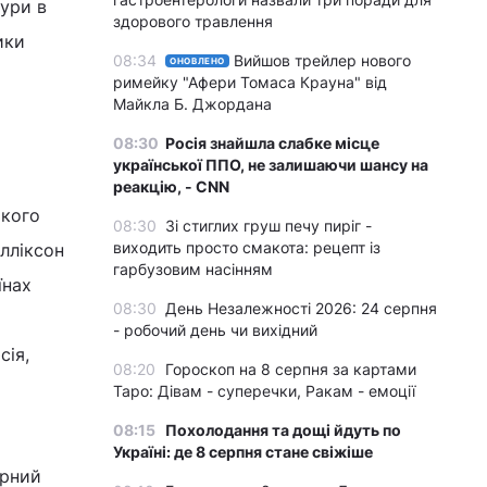
тури в
здорового травлення
ики
08:34
Вийшов трейлер нового
ОНОВЛЕНО
римейку "Афери Томаса Крауна" від
Майкла Б. Джордана
08:30
Росія знайшла слабке місце
української ППО, не залишаючи шансу на
реакцію, - CNN
ького
08:30
Зі стиглих груш печу пиріг -
виходить просто смакота: рецепт із
лліксон
гарбузовим насінням
їнах
08:30
День Незалежності 2026: 24 серпня
- робочий день чи вихідний
сія,
08:20
Гороскоп на 8 серпня за картами
Таро: Дівам - суперечки, Ракам - емоції
08:15
Похолодання та дощі йдуть по
Україні: де 8 серпня стане свіжіше
ярний