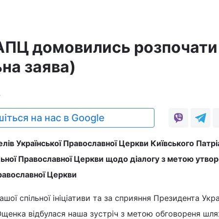
АПЦ домовились розпочати
ьна заява)
4
іться на нас в Google
лів Української Православної Церкви Київського Патр
льної Православної Церкви щодо діалогу з метою утвор
Православної Церкви
ашої спільної ініціативи та за сприяння Президента Укр
Ющенка відбулася наша зустріч з метою обговореня шля