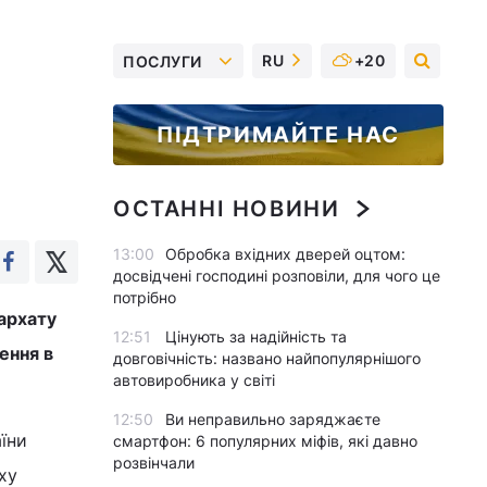
RU
+20
ПОСЛУГИ
ПІДТРИМАЙТЕ НАС
ОСТАННІ НОВИНИ
13:00
Обробка вхідних дверей оцтом:
досвідчені господині розповіли, для чого це
потрібно
іархату
12:51
Цінують за надійність та
ення в
довговічність: названо найпопулярнішого
автовиробника у світі
12:50
Ви неправильно заряджаєте
аїни
смартфон: 6 популярних міфів, які давно
розвінчали
ху