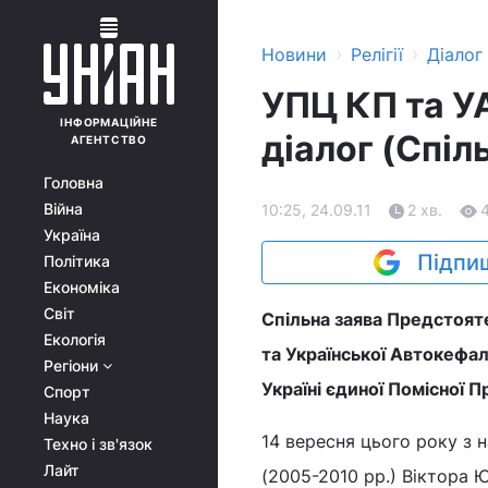
›
›
Новини
Релігії
Діалог
УПЦ КП та У
ІНФОРМАЦІЙНЕ
діалог (Спіл
АГЕНТСТВО
Головна
Війна
10:25, 24.09.11
2 хв.
Україна
Підпиш
Політика
Економіка
Світ
Спільна заява Предстояте
Екологія
та Української Автокефа
Регіони
Україні єдиної Помісної 
Спорт
Наука
14 вересня цього року з н
Техно і зв'язок
Лайт
(2005-2010 рр.) Віктора 