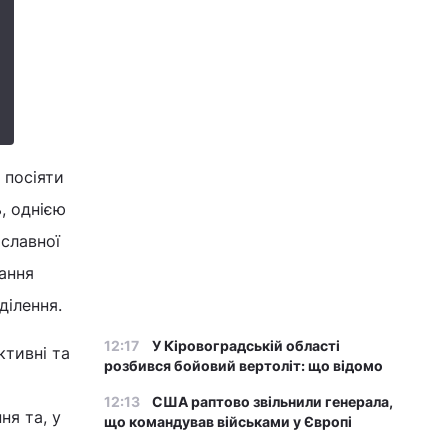
 посіяти
, однією
ославної
ання
ділення.
12:17
У Кіровоградській області
ктивні та
розбився бойовий вертоліт: що відомо
12:13
США раптово звільнили генерала,
ня та, у
що командував військами у Європі