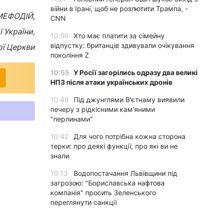
війни в Ірані, щоб не розлютити Трампа, -
МЕФОДІЙ,
CNN
 України,
10:56
Хто має платити за сімейну
відпустку: британців здивували очікування
ої Церкви
покоління Z
10:55
У Росії загорілись одразу два великі
НПЗ після атаки українських дронів
10:49
Під джунглями В'єтнаму виявили
печеру з рідкісними кам'яними
"перлинами"
10:42
Для чого потрібна кожна сторона
терки: про деякі функції, про які ви не
знали
10:13
Водопостачання Львівщини під
загрозою: "Бориславська нафтова
компанія" просить Зеленського
переглянути санкції