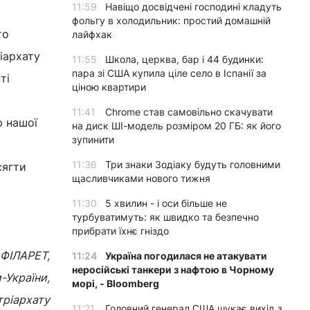
11:59
Навіщо досвідчені господині кладуть
фольгу в холодильник: простий домашній
то
лайфхак
іархату
11:55
Школа, церква, бар і 44 будинки:
пара зі США купила ціле село в Іспанії за
ті
ціною квартири
11:41
Chrome став самовільно скачувати
ю нашої
на диск ШІ-модель розміром 20 ГБ: як його
зупинити
11:36
Три знаки Зодіаку будуть головними
сягти
щасливчиками нового тижня
11:30
5 хвилин - і оси більше не
турбуватимуть: як швидко та безпечно
прибрати їхнє гніздо
ФІЛАРЕТ,
11:24
Україна погодилася не атакувати
неросійські танкери з нафтою в Чорному
и-України,
морі, - Bloomberg
тріархату
11:21
Головний генерал США шукає вихід з