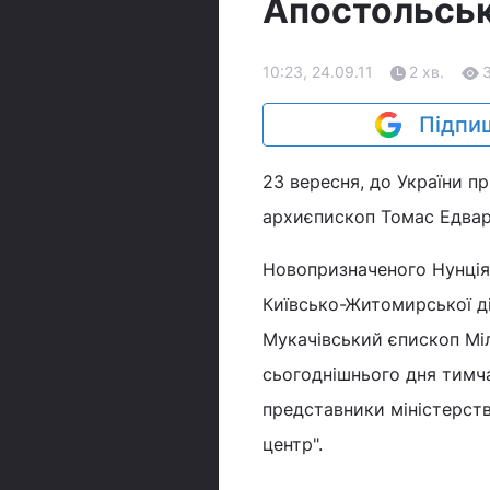
Апостольськ
10:23, 24.09.11
2 хв.
Підпиш
23 вересня, до України п
архиєпископ Томас Едвард 
Новопризначеного Нунція
Київсько-Житомирської ді
Мукачівський єпископ Міл
сьогоднішнього дня тимча
представники міністерств
центр".