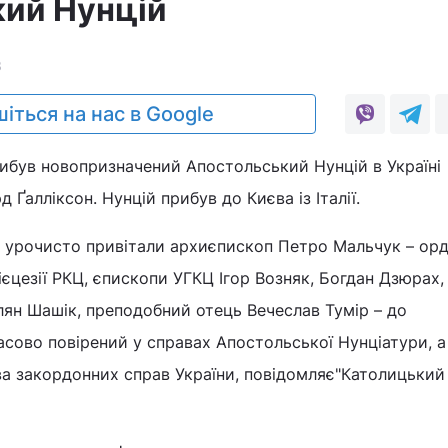
ий Нунцій
3
іться на нас в Google
рибув новопризначений Апостольський Нунцій в Україні
Ґалліксон. Нунцій прибув до Києва із Італії.
 урочисто привітали архиєпископ Петро Мальчук – орд
єцезії РКЦ, єпископи УГКЦ Ігор Возняк, Богдан Дзюрах,
ян Шашік, преподобний отець Вечеслав Тумір – до
сово повірений у справах Апостольської Нунціатури, 
а закордонних справ України, повідомляє"Католицький