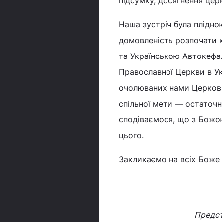
підсумку, досягнення церк
Наша зустріч була плідно
домовленість розпочати к
та Українською Автокеф
Православної Церкви в Ук
очолюваних нами Церков,
спільної мети — остаточн
сподіваємося, що з Божо
цього.
Закликаємо на всіх Боже 
Предст