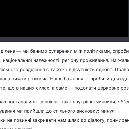
Video
оділене — ми бачимо суперечки між політиками, спроби
, національної належності, регіону проживання. На жаль
пільного розділення є також і відсутність єдності Прав
ликана цим ворожнеча. Наше бажання — зробити для єдн
 те, що в наших силах, а саме — подолати церковне роз
аз поставали як зовнішні, так і внутрішні чинники, об`є
лкування ми прийшли до спільного висновку: минулі
ки не повинні закривати нам шлях до діалогу, примирен