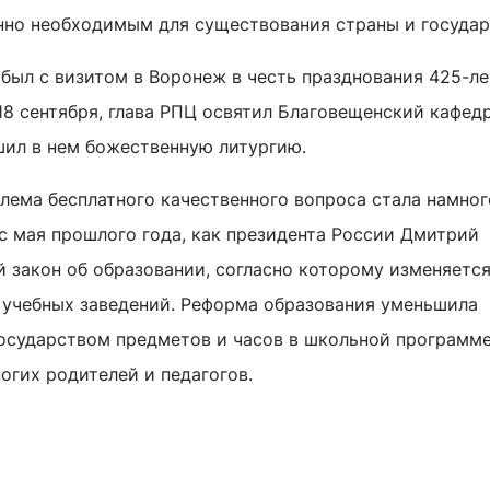
нно необходимым для существования страны и государ
был с визитом в Воронеж в честь празднования 425-л
 18 сентября, глава РПЦ освятил Благовещенский кафе
ил в нем божественную литургию.
блема бесплатного качественного вопроса стала намног
с мая прошлого года, как президента России Дмитрий
 закон об образовании, согласно которому изменяетс
 учебных заведений. Реформа образования уменьшила
осударством предметов и часов в школьной программе
огих родителей и педагогов.