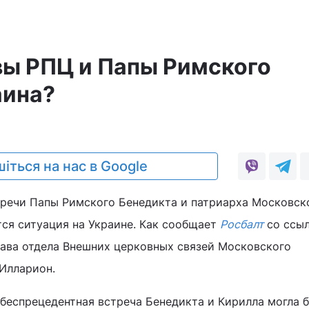
вы РПЦ и Папы Римского
аина?
іться на нас в Google
тречи Папы Римского Бенедикта и патриарха Московск
тся ситуация на Украине. Как сообщает
Росбалт
со ссы
глава отдела Внешних церковных связей Московского
Илларион.
беспрецедентная встреча Бенедикта и Кирилла могла 