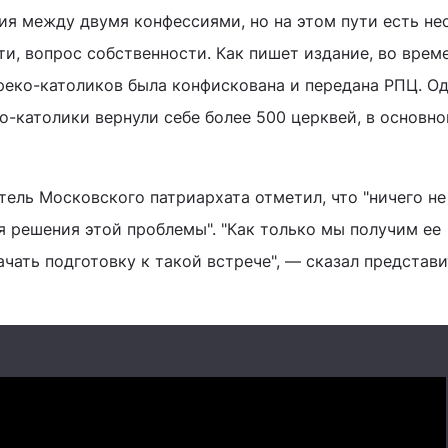
я между двумя конфессиями, но на этом пути есть не
ти, вопрос собственности. Как пишет издание, во врем
реко-католиков была конфискована и передана РПЦ. О
о-католики вернули себе более 500 церквей, в основно
тель Московского патриархата отметил, что "ничего не
я решения этой проблемы". "Как только мы получим ее
чать подготовку к такой встрече", — сказал представ