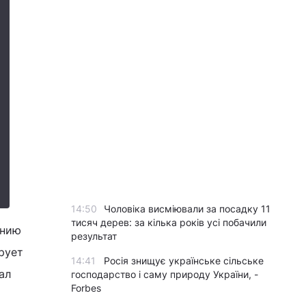
14:50
Чоловіка висміювали за посадку 11
тисяч дерев: за кілька років усі побачили
анию
результат
рует
14:41
Росія знищує українське сільське
ал
господарство і саму природу України, -
Forbes