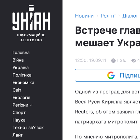
›
›
Новини
Релігії
Діалог
Встрече гла
ІНФОРМАЦІЙНЕ
мешает Укр
АГЕНТСТВО
Головна
Війна
12:50, 19.09.11
1 хв.
4
Україна
Підпиш
Політика
Економіка
Світ
Одной из преград для вс
Екологія
Всея Руси Кирилла являе
Регіони
Reuters, об этом заявил 
Спорт
Наука
патриархата митрополит 
Техно і зв'язок
Лайт
По мнению митрополита, 