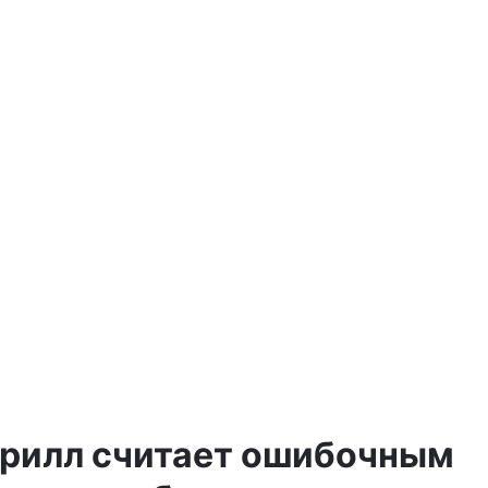
а
ирилл считает ошибочным