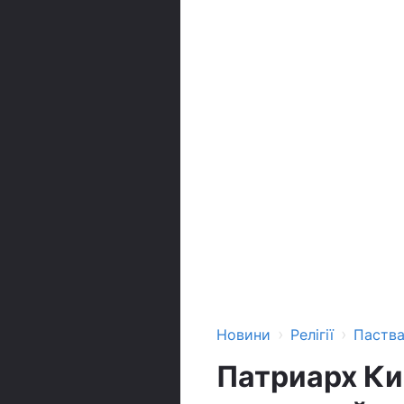
›
›
Новини
Релігії
Паств
Патриарх К