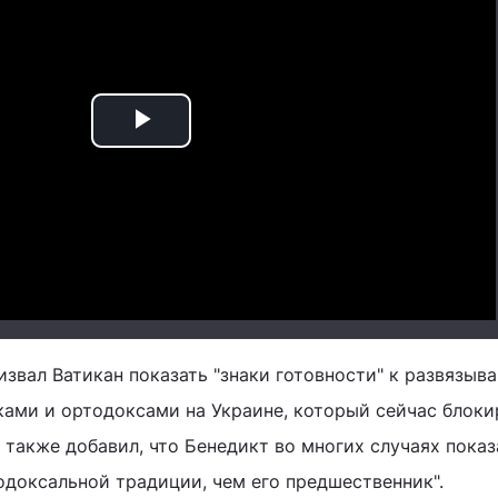
Play
Video
звал Ватикан показать "знаки готовности" к развязыв
ами и ортодоксами на Украине, который сейчас блоки
 также добавил, что Бенедикт во многих случаях показ
одоксальной традиции, чем его предшественник".