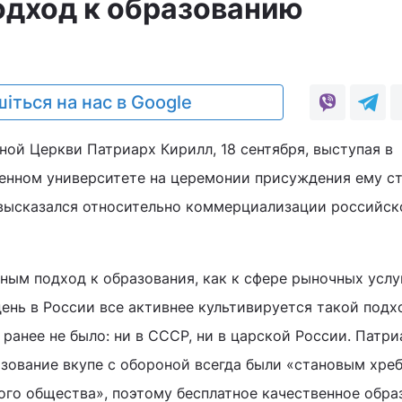
дход к образованию
іться на нас в Google
ной Церкви Патриарх Кирилл, 18 сентября, выступая в
енном университете на церемонии присуждения ему с
 высказался относительно коммерциализации российск
ным подход к образования, как к сфере рыночных услуг
день в России все активнее культивируется такой подх
ранее не было: ни в СССР, ни в царской России. Патри
азование вкупе с обороной всегда были «становым хре
го общества», поэтому бесплатное качественное обра