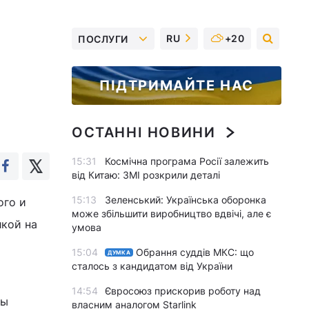
RU
+20
ПОСЛУГИ
ПІДТРИМАЙТЕ НАС
ОСТАННІ НОВИНИ
15:31
Космічна програма Росії залежить
від Китаю: ЗМІ розкрили деталі
15:13
Зеленський: Українська оборонка
ого и
може збільшити виробництво вдвічі, але є
лкой на
умова
15:04
Обрання суддів МКС: що
ДУМКА
сталось з кандидатом від України
14:54
Євросоюз прискорив роботу над
бы
власним аналогом Starlink