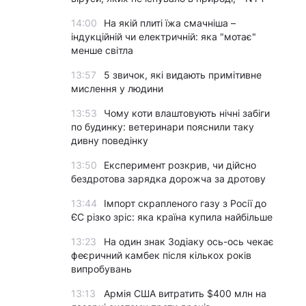
14:00
На якій плиті їжа смачніша –
індукційній чи електричній: яка "мотає"
менше світла
13:57
5 звичок, які видають примітивне
мислення у людини
13:53
Чому коти влаштовують нічні забіги
по будинку: ветеринари пояснили таку
дивну поведінку
13:50
Експеримент розкрив, чи дійсно
бездротова зарядка дорожча за дротову
13:44
Імпорт скрапленого газу з Росії до
ЄС різко зріс: яка країна купила найбільше
13:23
На один знак Зодіаку ось-ось чекає
феєричний камбек після кількох років
випробувань
13:13
Армія США витратить $400 млн на