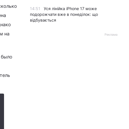
сколько
14:51
Уся лінійка iPhone 17 може
подорожчати вже в понеділок: що
ена
відбувається
днако
м на
Реклама
 было
итель