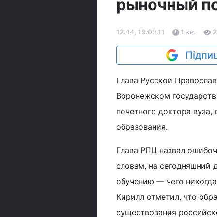
рыночный по
12:44, 19.09.11
1 хв.
2
Підпиш
Глава Русской Православ
Воронежском государств
почетного доктора вуза,
образования.
Глава РПЦ назвал ошибоч
словам, на сегодняшний 
обучению — чего никогда 
Кирилл отметил, что обр
существования российско