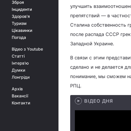
Зброя
улучшить взаимоотношени
Інциденти
препятствий — в частнос
Здоров'я
Туризм
Сталина собственность г
Цікавинки
после распада СССР грек
Погода
Западной Украине.
Відео з Youtube
Статті
В связи с этим представи
Інтерв'ю
сделано и не делается дл
Думки
понимание, мы сможем на
Лонгріди
РПЦ.
Архів
Вакансії
ВІДЕО ДНЯ
Контакти