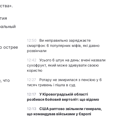
ства».
етия
дральный
12:50
Ви неправильно заряджаєте
смартфон: 6 популярних міфів, які давно
о острее
розвінчали
12:42
Усього 6 штук на день: вчені назвали
я
сухофрукт, який може здивувати своєю
користю
12:27
Ротару не змирилася з пенсією у 6
, что
тисяч гривень і пішла в суд
12:17
У Кіровоградській області
розбився бойовий вертоліт: що відомо
12:13
США раптово звільнили генерала,
що командував військами у Європі