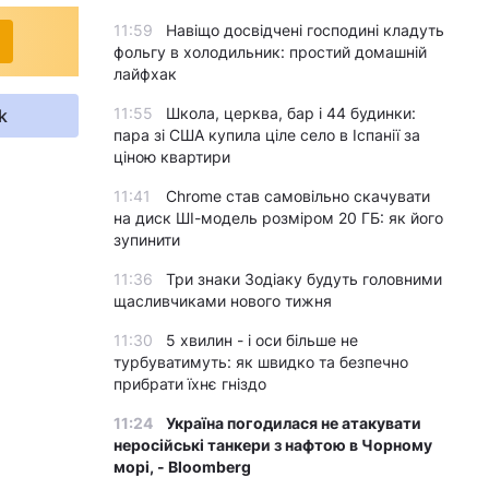
11:59
Навіщо досвідчені господині кладуть
фольгу в холодильник: простий домашній
лайфхак
11:55
Школа, церква, бар і 44 будинки:
k
пара зі США купила ціле село в Іспанії за
ціною квартири
11:41
Chrome став самовільно скачувати
на диск ШІ-модель розміром 20 ГБ: як його
зупинити
11:36
Три знаки Зодіаку будуть головними
щасливчиками нового тижня
11:30
5 хвилин - і оси більше не
турбуватимуть: як швидко та безпечно
прибрати їхнє гніздо
11:24
Україна погодилася не атакувати
неросійські танкери з нафтою в Чорному
морі, - Bloomberg