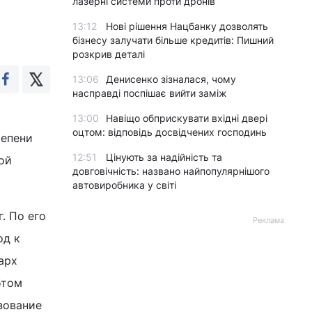
лазерні системи проти дронів
13:12
Нові рішення Нацбанку дозволять
бізнесу залучати більше кредитів: Пишний
розкрив деталі
13:06
Денисенко зізналася, чому
насправді поспішає вийти заміж
13:00
Навіщо обприскувати вхідні двері
оцтом: відповідь досвідчених господинь
тепени
12:51
Цінують за надійність та
ой
довговічність: названо найпопулярнішого
автовиробника у світі
. По его
Реклама
од к
арх
бтом
зование