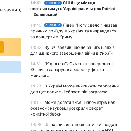
14:41
США щомісяця
ОНОВЛЕНО
постачатимуть Україні ракети для Patriot,
н заявил,
- Зеленський
14:40
Лідер "Ногу свело!" назвав
ОНОВЛЕНО
причину приїзду в Україну та виправдався
за концерти в Криму
14:32
Вучич заявив, що не бачить шляхів
для швидкого завершення війни в Україні
14:31
"Королева": Сумська напередодні
s
60-річчя зачарувала мережу фото з
минулого
14:23
В Україні може виникнути серйозний
дефіцит води: які області під загрозою
14:15
Може долати тисячі кілометрів над
океаном: науковці розкрили секрет
крихітної бабки
14:08
ШІ навчився створювати життєздатні
віруси, яких не існувало в природі, - NYT