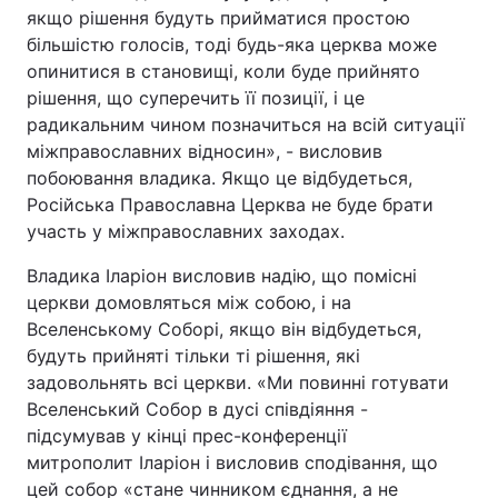
якщо рішення будуть прийматися простою
більшістю голосів, тоді будь-яка церква може
опинитися в становищі, коли буде прийнято
рішення, що суперечить її позиції, і це
радикальним чином позначиться на всій ситуації
міжправославних відносин», - висловив
побоювання владика. Якщо це відбудеться,
Російська Православна Церква не буде брати
участь у міжправославних заходах.
Владика Іларіон висловив надію, що помісні
церкви домовляться між собою, і на
Вселенському Соборі, якщо він відбудеться,
будуть прийняті тільки ті рішення, які
задовольнять всі церкви. «Ми повинні готувати
Вселенський Собор в дусі співдіяння -
підсумував у кінці прес-конференції
митрополит Іларіон і висловив сподівання, що
цей собор «стане чинником єднання, а не