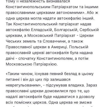
тому її незалежність визнавалася
Константинопольським Патріархатом та іншими
Тема оформлення
православними церквами автономними». Або ж
одна церква могла надати автокефалію інший.
Так Константинопольський патріархат надав
автокефалію Елладській, Болгарській, Сербській
церквам, а Московський Патріархат - Церкви
Чеських земель та Словаччини, а також
Православної церкви в Америці. Польській
православній церкві автокефалія була надана
двічі - спочатку Константинополем, а потім
Московською Патріархією.
«Таким чином, існував певний безлад в цьому
питанні і він до цих пір залишався
неврегульованим», - підсумував владика. Зараз
православні церкви домовилися про те, що
надалі автокефалія буде надаватися з дозволу
всіх помісних церков. Одна церква не зможе