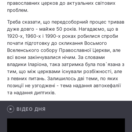
православних церков до актуальних світових
проблем.
Треба сказати, що передсоборний процес тривав
Головна
Війна
дуже довго - майже 50 років. Нагадаємо, що в
1920-х, 1960-х і 1990-х роках робилися спроби
Україна
Політика
почати підготовку до скликання Восьмого
Вселенського собору Православної Церкви, але
Економіка
Світ
всі вони закінчувалися нічим. За словами
владики Іларіона, така затримка була пов`язана з
Спорт
Наука
тим, що між церквами існували розбіжності, але
Техно і зв'язок
Лайт
з певних питань. Залишилось дві теми, по яких
позиції не узгоджені - тема надання автокефалії
Зброя
Інциденти
та надання диптихів.
Здоров'я
Туризм
ВІДЕО ДНЯ
Цікавинки
Погода
Екологія
Регіони