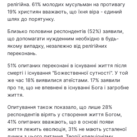
релігійна. 61% молодих мусульман на противагу
19% християн вважають, що їхня віра - єдиний
шлях до порятунку.
Близько половини респондентів (52%) заявили,
що допомагати нужденним необхідно в будь-
якому випадку, незалежно від релігійних
переконань.
51% опитаних переконані в існуванні життя після
смерті і існування "Божественної сутності". У той
же час 18% виявилися атеїстами. 17% заявили
про те, що не впевнені в існуванні Бога і загробне
життя.
Опитування також показало, що лише 28%
респондентів вірять у створення життя Богом,
41% опитаних вважають, що в основі появи
життя лежить еволюція, 31% не мають усталеної
думки з цього питання. Теорії креаціонізму