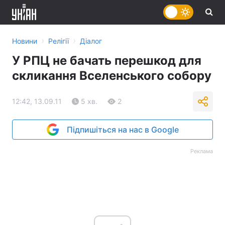
›
›
Новини
Релігії
Діалог
У РПЦ не бачать перешкод для
скликання Вселенського собору
12:42, 13.09.11
5 хв.
2
Підпишіться на нас в Google
Реклама