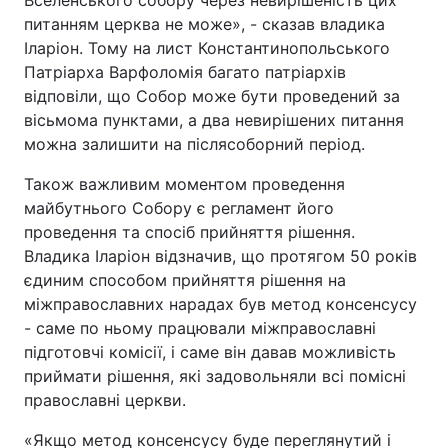
Вселенського собору через невирішеність цих
питанням церква не може», - сказав владика
Іларіон. Тому на лист Константинопольського
Патріарха Варфоломія багато патріархів
відповіли, що Собор може бути проведений за
вісьмома пунктами, а два невирішених питання
можна залишити на післясоборний період.
Також важливим моментом проведення
майбутнього Собору є регламент його
проведення та спосіб прийняття рішення.
Владика Іларіон відзначив, що протягом 50 років
єдиним способом прийняття рішення на
міжправославних нарадах був метод консенсусу
- саме по ньому працювали міжправославні
підготовчі комісії, і саме він давав можливість
приймати рішення, які задовольняли всі помісні
православні церкви.
«Якщо метод консенсусу буде переглянутий і