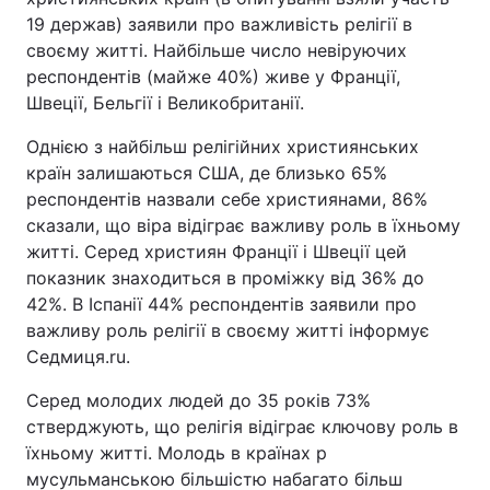
19 держав) заявили про важливість релігії в
своєму житті. Найбільше число невіруючих
респондентів (майже 40%) живе у Франції,
Швеції, Бельгії і Великобританії.
Однією з найбільш релігійних християнських
країн залишаються США, де близько 65%
респондентів назвали себе християнами, 86%
сказали, що віра відіграє важливу роль в їхньому
житті. Серед християн Франції і Швеції цей
показник знаходиться в проміжку від 36% до
42%. В Іспанії 44% респондентів заявили про
важливу роль релігії в своєму житті інформує
Седмиця.ru.
Серед молодих людей до 35 років 73%
стверджують, що релігія відіграє ключову роль в
їхньому житті. Молодь в країнах p
мусульманською більшістю набагато більш