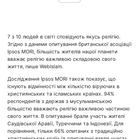
7 з 10 людей в світі сповідують якусь релігію.
Згідно з даними опитування британської асоціації
Ipsos MORI, більшість жителів нашої планети
вважає релігію важливою складовою свого
життя, пише WebIslam.
Дослідження Ipsos MORI також показує, що
існують відмінності між кількістю віруючих в
християнських та ісламських країнах. 94%
респондентів з держав з мусульманською
більшістю вважають релігію важливою частиною
свого життя. В опитуванні брали участь жителі
Саудівської Аравії, Туреччини та Індонезії. Для
порівняння, тільки 66% опитаних з традиційно
християнських країн (в опитуванні взяли участь