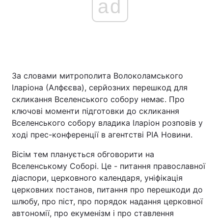
ad
За словами митрополита Волоколамського
Іларіона (Алфєєва), серйозних перешкод для
скликання Вселенського собору немає. Про
ключові моменти підготовки до скликання
Вселенського собору владика Іларіон розповів у
ході прес-конференції в агентстві РІА Новини.
Вісім тем планується обговорити на
Вселенському Соборі. Це - питання православної
діаспори, церковного календаря, уніфікація
церковних постанов, питання про перешкоди до
шлюбу, про піст, про порядок надання церковної
автономії, про екуменізм і про ставлення