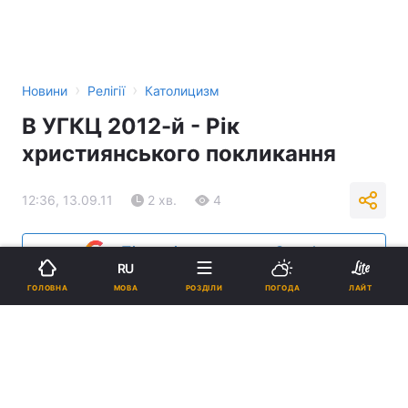
›
›
Новини
Релігії
Католицизм
В УГКЦ 2012-й - Рік
християнського покликання
12:36, 13.09.11
2 хв.
4
Підпишіться на нас в Google
RU
МОВА
ГОЛОВНА
РОЗДІЛИ
ПОГОДА
ЛАЙТ
Реклама