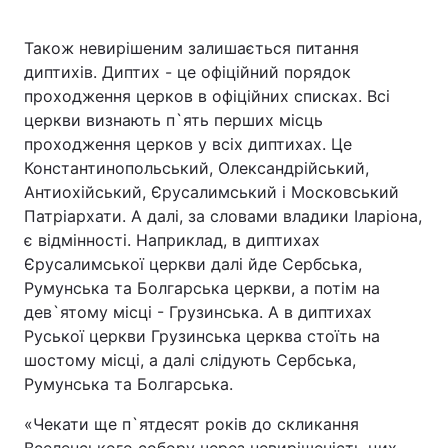
Також невирішеним залишається питання
диптихів. Диптих - це офіційний порядок
проходження церков в офіційних списках. Всі
церкви визнають п`ять перших місць
проходження церков у всіх диптихах. Це
Константинопольський, Олександрійський,
Антиохійський, Єрусалимський і Московський
Патріархати. А далі, за словами владики Іларіона,
є відмінності. Наприклад, в диптихах
Єрусалимської церкви далі йде Сербська,
Румунська та Болгарська церкви, а потім на
дев`ятому місці - Грузинська. А в диптихах
Руської церкви Грузинська церква стоїть на
шостому місці, а далі слідують Сербська,
Румунська та Болгарська.
«Чекати ще п`ятдесят років до скликання