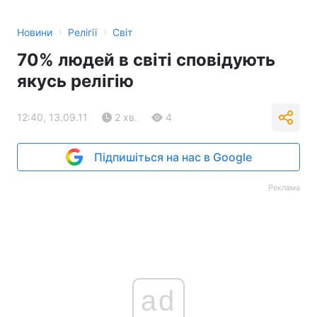
›
›
Новини
Релігії
Світ
70% людей в світі сповідують
якусь релігію
12:40, 13.09.11
2 хв.
4
Підпишіться на нас в Google
Реклама
ad