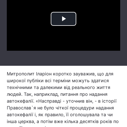
Лонгріди
Play
Відео з Youtube
Статті
Video
Інтерв'ю
Думки
Архів
Вакансії
Контакти
Митрополит Іларіон коротко зауважив, що для
Послуги
широкої публіки всі терміни можуть здатися
технічними та далекими від реального життя
людей. Так, наприклад, питання про надання
автокефалії. «Насправді - уточнив він, - в історії
Православ`я не було чіткої процедури надання
автокефалії і, як правило, її оголошувала та чи
інша церква, а потім вже кілька десятків років по