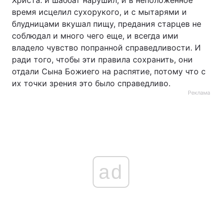
Христа: и шаббат нарушил, и в неположенное
время исцелил сухорукого, и с мытарями и
блудницами вкушал пищу, предания старцев не
соблюдал и много чего еще, и всегда ими
владело чувство попранной справедливости. И
ради того, чтобы эти правила сохранить, они
отдали Сына Божиего на распятие, потому что с
их точки зрения это было справедливо.
Реклама
ad