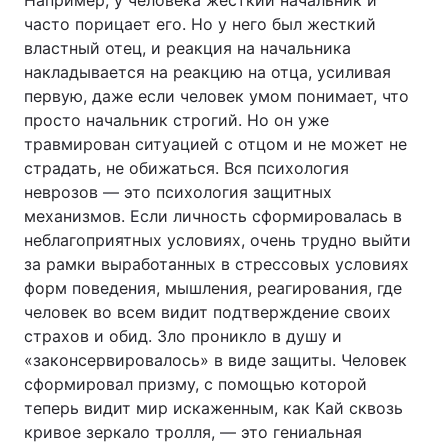
Например, у человека жесткий начальник и
часто порицает его. Но у него был жесткий
властный отец, и реакция на начальника
накладывается на реакцию на отца, усиливая
первую, даже если человек умом понимает, что
просто начальник строгий. Но он уже
травмирован ситуацией с отцом и не может не
страдать, не обижаться. Вся психология
неврозов — это психология защитных
механизмов. Если личность сформировалась в
неблагоприятных условиях, очень трудно выйти
за рамки выработанных в стрессовых условиях
форм поведения, мышления, реагирования, где
человек во всем видит подтверждение своих
страхов и обид. Зло проникло в душу и
«законсервировалось» в виде защиты. Человек
сформировал призму, с помощью которой
теперь видит мир искаженным, как Кай сквозь
кривое зеркало тролля, — это гениальная