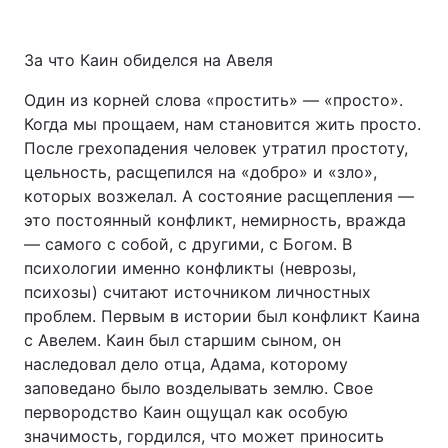
За что Каин обиделся на Авеля
Один из корней слова «простить» — «просто».
Когда мы прощаем, нам становится жить просто.
После грехопадения человек утратил простоту,
цельность, расщепился на «добро» и «зло»,
которых возжелал. А состояние расщепления —
это постоянный конфликт, немирность, вражда
— самого с собой, с другими, с Богом. В
психологии именно конфликты (неврозы,
психозы) считают источником личностных
проблем. Первым в истории был конфликт Каина
с Авелем. Каин был старшим сыном, он
наследовал дело отца, Адама, которому
заповедано было возделывать землю. Свое
первородство Каин ощущал как особую
значимость, гордился, что может приносить