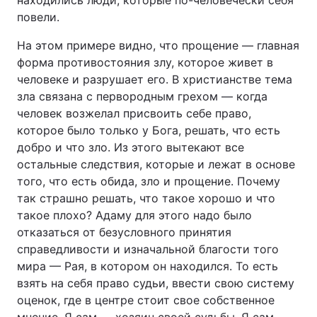
находились люди, которые по-человечески себя
повели.
На этом примере видно, что прощение — главная
форма противостояния злу, которое живет в
человеке и разрушает его. В христианстве тема
зла связана с первородным грехом — когда
человек возжелал присвоить себе право,
которое было только у Бога, решать, что есть
добро и что зло. Из этого вытекают все
остальные следствия, которые и лежат в основе
того, что есть обида, зло и прощение. Почему
так страшно решать, что такое хорошо и что
такое плохо? Адаму для этого надо было
отказаться от безусловного принятия
справедливости и изначальной благости того
мира — Рая, в котором он находился. То есть
взять на себя право судьи, ввести свою систему
оценок, где в центре стоит свое собственное