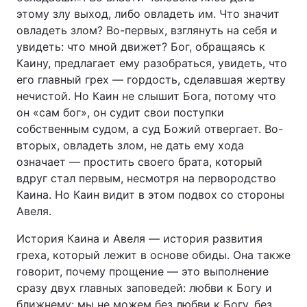
этому злу выход, либо овладеть им. Что значит
овладеть злом? Во-первых, взглянуть на себя и
увидеть: что мной движет? Бог, обращаясь к
Каину, предлагает ему разобраться, увидеть, что
его главный грех — гордость, сделавшая жертву
нечистой. Но Каин не слышит Бога, потому что
он «сам бог», он судит свои поступки
собственным судом, а суд Божий отвергает. Во-
вторых, овладеть злом, не дать ему хода
означает — простить своего брата, который
вдруг стал первым, несмотря на первородство
Каина. Но Каин видит в этом подвох со стороны
Авеля.
История Каина и Авеля — история развития
греха, который лежит в основе обиды. Она также
говорит, почему прощение — это выполнение
сразу двух главных заповедей: любви к Богу и
ближнему: мы не можем без любви к Богу, без