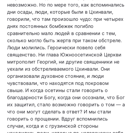
невозможно. Но по мере того, как вспоминались
дни осады, люди, которые были в Цхинвали,
говорили, что там произошло чудо: при четырех
днях постоянных бомбежек погибло
сравнительно мало людей в сравнении с тем,
сколько могло быть жертв при таком обстреле.
Люди молились. Героически повело себя
священство. Ни глава Южноосетинской Церкви
митрополит Георгий, ни другие священники не
уехали из обстреливаемого Цхинвали. Они
организовали духовное стояние, и люди
чувствовали, что находятся под покровом
свыше. И когда осетины стали говорить о
благодарности Богу, когда они осознали, что Бог
их защитил, стало возможно говорить о том — а
что они могут сделать в ответ? И мы стали
говорить о прощении. Вдруг вспомнились
случаи, когда и с грузинской стороны