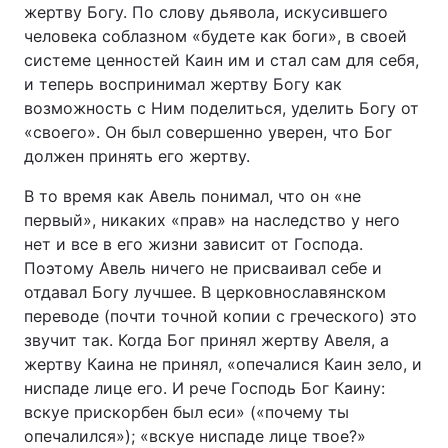
жертву Богу. По слову дьявола, искусившего
человека соблазном «будете как боги», в своей
системе ценностей Каин им и стал сам для себя,
и теперь воспринимал жертву Богу как
возможность с Ним поделиться, уделить Богу от
«своего». Он был совершенно уверен, что Бог
должен принять его жертву.
В то время как Авель понимал, что он «не
первый», никаких «прав» на наследство у него
нет и все в его жизни зависит от Господа.
Поэтому Авель ничего не присваивал себе и
отдавал Богу лучшее. В церковнославянском
переводе (почти точной копии с греческого) это
звучит так. Когда Бог принял жертву Авеля, а
жертву Каина не принял, «опечалися Каин зело, и
ниспаде лице его. И рече Господь Бог Каину:
вскуе прискорбен был еси» («почему ты
опечалился»); «вскуе ниспаде лице твое?»