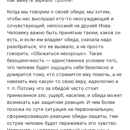
Как вынуть зеркало тролля?
Когда мы говорим о своей обиде, мы хотим,
чтобы нас выслушал кто-то неосуждающий и
сочувствующий, непохожий на друзей Иова.
Человеку важно быть принятым таким, каков он
есть, и если им владеет обида, сначала надо
разобраться, что ее вызвало, а не просто
говорить: «Обижаться нехорошо». Такая
безоценочность — единственное условие того,
что человек будет ощущать себя безопасно и
доверится тому, кто стремится ему помочь, а не
навязать ему какую-то свою веру, идеологию и
т. п. Потому что за обидой часто стоит
принесенное зло, ущерб, насилие, и обида может
возникать как защитная реакция. И чем более
похожа по сути ситуация на первоначальную,
сформировавшую реакцию обиды-защиты, тем
острее человек будет переживать это чувство.