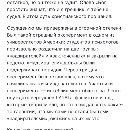
остаться, но он тоже не судит. Слова «Бог
простит» значат, что и я грешник, я тебе не
судья. В этом суть христианского прощения.
Осуждению мы привержены в огромной степени.
Был такой страшный эксперимент в одном из
университетов Америки: студентов-психологов
произвольно разделили на две группы:
«надзирателей» и «заключенных» и закрыли на
неделю. «Надзиратели» должны были
поддерживать порядок. Через три дня
эксперимент был остановлен, потому что
начались пытки и издевательства. Участники
эксперимента — истеблишмент общества. Легко
осуждать вертухаев ГУЛАГа, фашистов и т.д.,
которые творили зло, но кто нам дал хоть какие-
то гарантии, что мы сами не стали бы теми
«надзирателями», окажись на их месте.