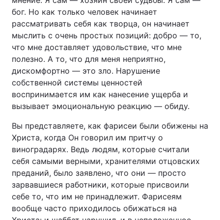
мнение. Я сам — хозяин своей судьбы. Я сам —
бог. Но как только человек начинает
рассматривать себя как творца, он начинает
мыслить с очень простых позиций: добро — то,
что мне доставляет удовольствие, что мне
полезно. А то, что для меня неприятно,
дискомфортно — это зло. Нарушение
собственной системы ценностей
воспринимается им как нанесение ущерба и
вызывает эмоциональную реакцию — обиду.
Вы представляете, как фарисеи были обижены на
Христа, когда Он говорил им притчу о
виноградарях. Ведь людям, которые считали
себя самыми верными, хранителями отцовских
преданий, было заявлено, что они — просто
зарвавшиеся работники, которые присвоили
себе то, что им не принадлежит. Фарисеям
вообще часто приходилось обижаться на