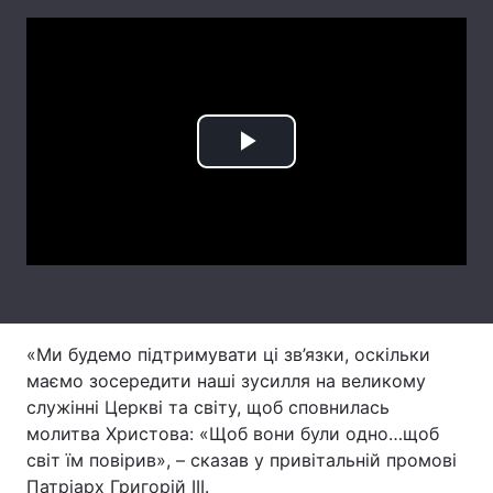
Тема оформлення
Play
Video
«Ми будемо підтримувати ці зв’язки, оскільки
маємо зосередити наші зусилля на великому
служінні Церкві та світу, щоб сповнилась
молитва Христова: «Щоб вони були одно…щоб
світ їм повірив», – сказав у привітальній промові
Патріарх Григорій ІІІ.