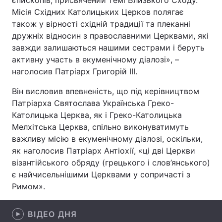
єпископів, присвячений темі Близького Сходу.
Місія Східних Католицьких Церков полягає
Лонгріди
також у вірності східній традиції та плеканні
дружніх відносин з православними Церквами, які
Відео з Youtube
Статті
завжди залишаються нашими сестрами і беруть
активну участь в екуменічному діалозі», –
Інтерв'ю
Думки
наголосив Патріарх Григорій ІІІ.
Архів
Вакансії
Він висловив впевненість, що під керівництвом
Патріарха Святослава Українська Греко-
Контакти
Католицька Церква, як і Греко-Католицька
Мелхітська Церква, спільно виконуватимуть
Послуги
важливу місію в екуменічному діалозі, оскільки,
як наголосив Патріарх Антіохії, «ці дві Церкви
візантійського обряду (грецького і слов’янського)
є найчисельнішими Церквами у сопричасті з
Римом».
ВІДЕО ДНЯ