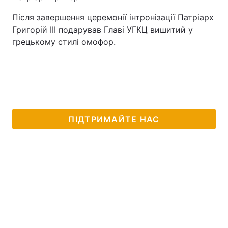
Після завершення церемонії інтронізації Патріарх
Григорій ІІІ подарував Главі УГКЦ вишитий у
грецькому стилі омофор.
ПІДТРИМАЙТЕ НАС