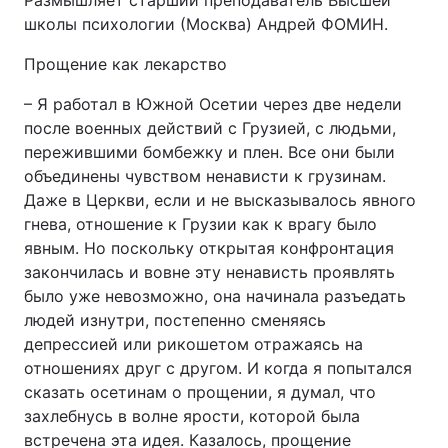
Размышляет старший преподаватель Высшей
школы психологии (Москва) Андрей ФОМИН.
Прощение как лекарство
– Я работал в Южной Осетии через две недели
после военных действий с Грузией, с людьми,
пережившими бомбежку и плен. Все они были
объединены чувством ненависти к грузинам.
Даже в Церкви, если и не высказывалось явного
гнева, отношение к Грузии как к врагу было
явным. Но поскольку открытая конфронтация
закончилась и вовне эту ненависть проявлять
было уже невозможно, она начинала разъедать
людей изнутри, постепенно сменяясь
депрессией или рикошетом отражаясь на
отношениях друг с другом. И когда я попытался
сказать осетинам о прощении, я думал, что
захлебнусь в волне ярости, которой была
встречена эта идея. Казалось, прощение