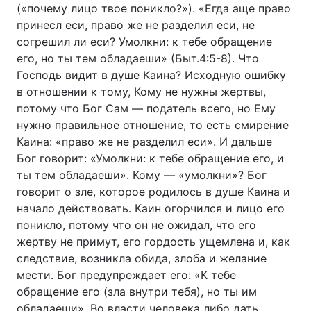
(«почему лицо твое поникло?»). «Егда аще право
принесл еси, право же не разделил еси, не
согрешил ли еси? Умолкни: к тебе обращение
его, но ты тем обладаеши» (Быт.4:5-8). Что
Господь видит в душе Каина? Исходную ошибку
в отношении к тому, Кому не нужны жертвы,
потому что Бог Сам — податель всего, но Ему
нужно правильное отношение, то есть смирение
Каина: «право же не разделил еси». И дальше
Бог говорит: «Умолкни: к тебе обращение его, и
ты тем обладаеши». Кому — «умолкни»? Бог
говорит о зле, которое родилось в душе Каина и
начало действовать. Каин огорчился и лицо его
поникло, потому что он не ожидал, что его
жертву не примут, его гордость ущемлена и, как
следствие, возникла обида, злоба и желание
мести. Бог предупреждает его: «К тебе
обращение его (зла внутри тебя), но ты им
обладаеши». Во власти человека либо дать