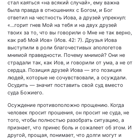
стал каяться «на всякий случай», ему важна
была правда в отношениях с Богом, и Бог
ответил на честность Иова, а друзей упрекнул:
«…горит гнев Мой на тебя и на двух друзей
твоих за то, что вы говорили о Мне не так верно,
как раб Мой Иов» (Иов. 42: 7). Друзья Иова
выступили в роли благочестивых апологетов
мнимой праведности. Почему мнимой? Они не
страдали так, как Иов, и говорили от ума, а не от
сердца. Позиция друзей Иова — это позиция
людей, которые не сочувствовали, а осуждали.
Осудить — значит поставить свой суд вместо
суда Божиего.
Осуждение противоположно прощению. Когда
человек просит прошения, он просит не суда, не
того, чтобы полностью разобрать ситуацию, а
признает, что принес боль и сожалеет об этом. И
другой, прощая, понимает, что долги могут и