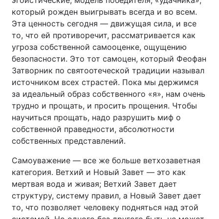
эгоистические, модель победителя, «удачника»,
который рожден выигрывать всегда и во всем.
Эта ценность сегодня — движущая сила, и все
то, что ей противоречит, рассматривается как
угроза собственной самооценке, ощущению
безопасности. Это тот самоцен, который Феофан
Затворник по святоотеческой традиции называл
источником всех страстей. Пока мы держимся
за идеальный образ собственного «я», нам очень
трудно и прощать, и просить прощения. Чтобы
научиться прощать, надо разрушить миф о
собственной праведности, абсолютности
собственных представлений.
Самоуважение — все же больше ветхозаветная
категория. Ветхий и Новый Завет — это как
мертвая вода и живая; Ветхий Завет дает
структуру, систему правил, а Новый Завет дает
то, что позволяет человеку подняться над этой