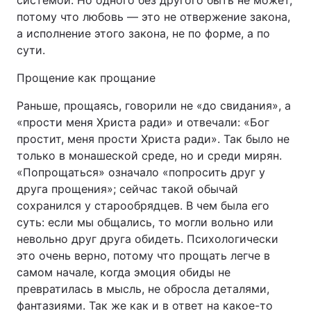
системой. Но одного без другого быть не может,
потому что любовь — это не отвержение закона,
а исполнение этого закона, не по форме, а по
сути.
Прощение как прощание
Раньше, прощаясь, говорили не «до свидания», а
«прости меня Христа ради» и отвечали: «Бог
простит, меня прости Христа ради». Так было не
только в монашеской среде, но и среди мирян.
«Попрощаться» означало «попросить друг у
друга прощения»; сейчас такой обычай
сохранился у старообрядцев. В чем была его
суть: если мы общались, то могли вольно или
невольно друг друга обидеть. Психологически
это очень верно, потому что прощать легче в
самом начале, когда эмоция обиды не
превратилась в мысль, не обросла деталями,
фантазиями. Так же как и в ответ на какое-то