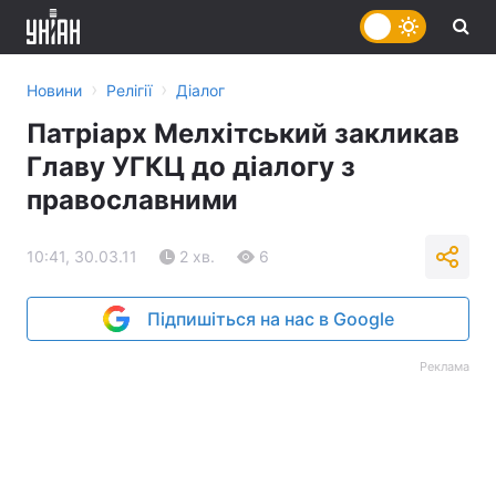
›
›
Новини
Релігії
Діалог
Патріарх Мелхітський закликав
Главу УГКЦ до діалогу з
православними
10:41, 30.03.11
2 хв.
6
Підпишіться на нас в Google
Реклама