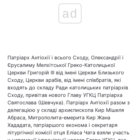
ad
Патріарх Антіохії і всього Сходу, Олександрії і
Єрусалиму Мелхітської Греко-Католицької
Церкви Григорій ІІІ від імені Церкви Близького
Сходу, Церкви арабів, від імені співбратів, які
входять до складу Ради католицьких патріархів
Сходу, привітав нового Главу УГКЦ Патріарха
Святослава (Шевчука). Патріарх Антіохії разом з
делегацією у складі архиєпископа Кир Мішеля
Абраса, Митрополита-емерита Кир Жана
Хададата, патріаршого економа і секретаря
літургічної комісії отця Еліаса Чата взяли участь