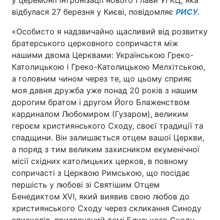
у церемонії інтронізації нового Глави УГКЦ, яка
відбулася 27 березня у Києві, повідомляє
РИСУ.
«Особисто я надзвичайно щасливий від розвитку
Головна
Війна
братерського церковного сопричастя між
нашими двома Церквами: Українською Греко-
Україна
Політика
Католицькою і Греко-Католицькою Мелхітською,
а головним чином через те, що цьому сприяє
Економіка
Світ
моя давня дружба уже понад 20 років з нашим
дорогим братом і другом Його Блаженством
Спорт
Наука
кардиналом Любомиром (Гузаром), великим
героєм християнського Сходу, своєї традиції та
Техно і зв'язок
Лайт
спадщини. Він залишається отцем вашої Церкви,
а поряд з тим великим захисником екуменічної
Зброя
Інциденти
місії східних католицьких церков, в повному
Здоров'я
Туризм
сопричасті з Церквою Римською, що посідає
першість у любові зі Святішим Отцем
Цікавинки
Погода
Бенедиктом ХVІ, який виявив свою любов до
християнського Сходу через скликання Синоду
Екологія
Регіони