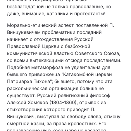
безблагодатной не только православные, но
даже, внимание, католики и протестанты!
Морально-этический аспект поставленной П.
Винцукевичем проблематики последний
начинает с отождествления Русской
Православной Церкви с безбожной
коммунистической властью Советского Союза,
со всеми вытекающими отсюда последствиями.
Подобная метаморфоза не удивительна для
бывшего приверженца "Катакомбной церкви
Патриарха Тихона"; бывшего, потому что эта
раскольническая организация больше не
существует. Русский религиозный философ
Алексей Хомяков (1804-1860), отрывок из
стихотворения которого приводит П.
Винцукевич, выступал за свободу слова, отмену
смертной казни, за права крепостных. Его
произведение ни в коей мере не касается