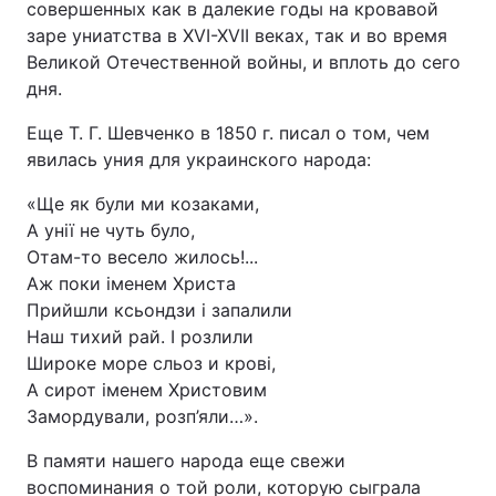
совершенных как в далекие годы на кровавой
заре униатства в XVI-XVII веках, так и во время
Великой Отечественной войны, и вплоть до сего
дня.
Еще Т. Г. Шевченко в 1850 г. писал о том, чем
явилась уния для украинского народа:
«Ще як були ми козаками,
А унії не чуть було,
Отам-то весело жилось!...
Аж поки іменем Христа
Прийшли ксьондзи і запалили
Наш тихий рай. І розлили
Широке море сльоз и крові,
А сирот іменем Христовим
Замордували, розп’яли…».
В памяти нашего народа еще свежи
воспоминания о той роли, которую сыграла