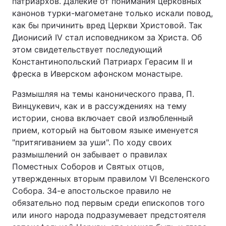
патриархов. Далекие от понимания церковных
канонов турки-магометане только искали повод,
как бы причинить вред Церкви Христовой. Так
Дионисий IV стал исповедником за Христа. Об
этом свидетельствует последующий
Константинопольский Патриарх Герасим ІІ и
фреска в Иверском афонском монастыре.
Размышляя на темы канонического права, П.
Винцукевич, как и в рассуждениях на тему
истории, снова включает свой излюбленный
прием, который на бытовом языке именуется
"притягиванием за уши". По ходу своих
размышлений он забывает о правилах
Поместных Соборов и Святых отцов,
утвержденных вторым правилом VI Вселенского
Собора. 34-е апостольское правило не
обязательно под первым среди епископов того
или иного народа подразумевает предстоятеля