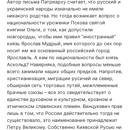
Автор письма Патриарху считает, что русский и
украинский народы изначально не имели
Тема оформлення
никакого родства. Но тогда возникает вопрос о
национальности уроженки Пскова святой
княгини Ольги, о том, как допустили
новгородцы, чтобы ими правил "иностранный"
князь Ярослав Мудрый, имя которого до сих пор
носит им же основанный российский город
Ярославль. А кем по национальности был князь
Аскольд? Наверняка, подобные вопросы меньше
всего занимали наших общих предков. Напротив,
христианизация, миграции русичей на север,
обширная сеть торговых путей, межплеменные
брачные союзы – все это свидетельствует о
единстве духовном и культурном, кровном и
этническом славянских племен. Винцукевич прав
лишь в том, что России действительно тогда не
существовало, это наименование принадлежит
Петру Великому. Собственно Киевской Русью ни