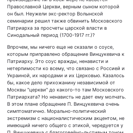
Православной Церкви, верным сыном которой
он был. Неужели экс-ректор Волынской
семинарии решил также обвинить Московского
Патриарха за просчеты царской власти в
Синодальный период (1700-1917 гг.)?
Впрочем, мы ничего еще не сказали о соусе,
которым приправлено обращение Винцукевича к
Патриарху. Это соус вражды, ненависти и
нетерпимости ко всему, что связано с Россией и
Украиной, их народами и их Церковью. Казалось
бы, какое дело прихожанину независимой от
Москвы "церкви" до какого-то там Московского
Патриархата? Но ненависть не дает ему молчать.
В этом плане обращение П. Винцукевича очень
симптоматично. Морально-политический
экстремизм с националистическим акцентом, не
имеющий ничего общего с этикой, чередуется у
П. Винцукевича с благоговейно-льстивым тоном