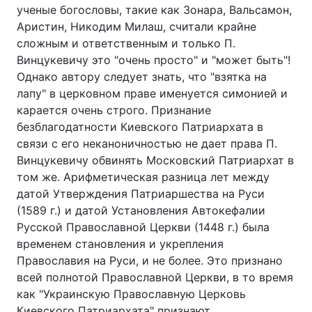
ученые богословы, такие как Зонара, Вальсамон,
Аристин, Никодим Милаш, считали крайне
сложным и ответственным и только П.
Винцукевичу это "очень просто" и "может быть"!
Однако автору следует знать, что "взятка на
лапу" в церковном праве именуется симонией и
карается очень строго. Признание
безблагодатности Киевского Патриархата в
связи с его неканоничностью не дает права П.
Винцукевичу обвинять Московский Патриархат в
том же. Арифметическая разница лет между
датой Утверждения Патриаршества на Руси
(1589 г.) и датой Установления Автокефалии
Русской Православной Церкви (1448 г.) была
временем становления и укрепления
Православия на Руси, и не более. Это признано
всей полнотой Православной Церкви, в то время
как "Украинскую Православную Церковь
Киевского Патриархата" признают