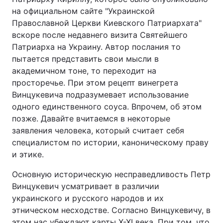
на официальном сайте "Украинской
Православной Церкви Киевского Патриархата"
вскоре после недавнего визита Святейшего
Головна
Війна
Патриарха на Украину. Автор послания то
пытается представить свои мысли в
Україна
Політика
академичном тоне, то переходит на
просторечье. При этом рецепт винегрета
Економіка
Світ
Винцукевича подразумевает использование
одного единственного соуса. Впрочем, об этом
Спорт
Наука
позже. Давайте вчитаемся в некоторые
заявления человека, который считает себя
Техно і зв'язок
Лайт
специалистом по истории, каноническому праву
Зброя
Інциденти
и этике.
Основную историческую несправедливость Петр
Здоров'я
Туризм
Винцукевич усматривает в различии
Цікавинки
Погода
украинского и русского народов и их
этническом несходстве. Согласно Винцукевичу, в
Екологія
Регіони
этом нас убеждают карты Х-ХІ века. При том, что