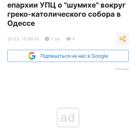
епархии УПЦ о "шумихе" вокруг
греко-католического собора в
Одессе
20:03, 15.09.10
7 хв.
4
Підпишіться на нас в Google
Реклама
ad