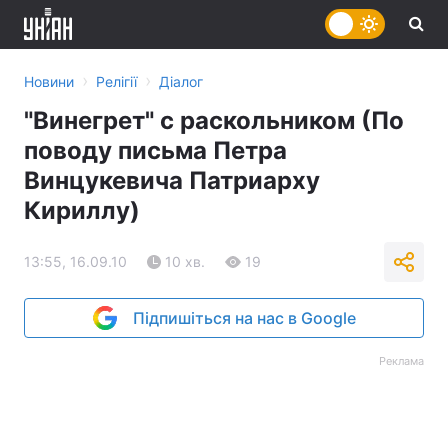
›
›
Новини
Релігії
Діалог
"Винегрет" с раскольником (По
поводу письма Петра
Винцукевича Патриарху
Кириллу)
13:55, 16.09.10
10 хв.
19
Підпишіться на нас в Google
Реклама