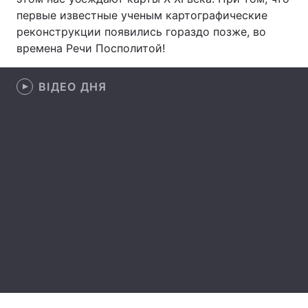
первые известные ученым картографические
Лонгріди
реконструкции появились гораздо позже, во
времена Речи Посполитой!
Відео з Youtube
Статті
ВІДЕО ДНЯ
Інтерв'ю
Думки
Архів
Вакансії
Контакти
Послуги