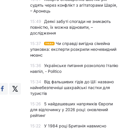
судять через конфлікт з агітаторами Шарія,
– Аронець
15:49
Деякі забуті спогади не зникають
повністю, їх можна відновити, –
дослідження
15:37
Чи справді вигідна сімейна
УНІАН
упаковка: експерти розкрили неочевидний
нюанс
15:36
Українське питання розкололо Італію
навпіл, - Politico
15:34
Від фальшивих гідів до ШІ: названо
найнебезпечніші шахрайські пастки для
туристів
15:26
5 найдешевших напрямків Європи
для відпочинку у 2026 році: оновлений
рейтинг
15:22
У 1984 році Британія навмисно