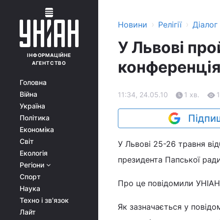
›
›
Новини
Релігії
Діалог
У Львові пр
ІНФОРМАЦІЙНЕ
конференці
АГЕНТСТВО
Головна
Війна
11:34, 24.05.10
1 хв.
1
Україна
Підпиш
Політика
Економіка
Світ
У Львові 25-26 травня ві
Екологія
президента Папської ради
Регіони
Спорт
Про це повідомили УНІАН 
Наука
Техно і зв'язок
Як зазначається у повідом
Лайт