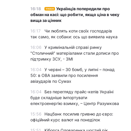
16:18
Українців попередили про
УНІАН
обман на касі: що робити, якщо ціна в чеку
вища за цінник
16:17
Чи люблять коти своїх господарів
так само, як собаки: ось що виявила наука
16:06
У кримінальній справі ринку
"Столичний" матеріалами стали дописи про
підтримку ЗСУ, - ЗМІ
16:04
У червні – 30 бомб, у липні – понад
50: в ОВА заявили про посилення
авіаударів по Сумах
16:04
Без перегляду прайс-кепів Україні
буде складніше імпортувати
електроенергію взимку, – Центр Разумкова
15:56
Нацбанк посилив гривню до євро:
офіційний курс валют на понеділок
15:51
Кіборга Оловаренка шостий рік