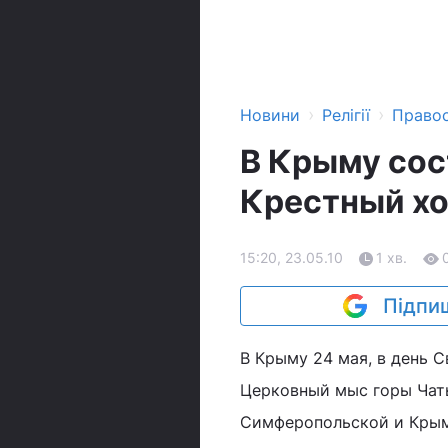
›
›
Новини
Релігії
Право
В Крыму со
Крестный хо
15:20, 23.05.10
1 хв.
Підпиш
В Крыму 24 мая, в день 
Церковный мыс горы Чат
Симферопольской и Крым