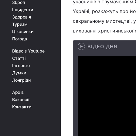
учасників з тлумаченням 
Зброя
Інциденти
Україні, розкажуть про йо
Здоров'я
сакральному мистецтві, ук
Туризм
вихованні християнської 
Цікавинки
Погода
ВІДЕО ДНЯ
Відео з Youtube
Статті
Інтерв'ю
Думки
Лонгріди
Архів
Вакансії
Контакти