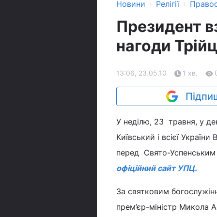
›
›
Новини
Релігії
Право
Президент вз
нагоди Трійц
13:06, 23.05.10
1 хв.
Підпиш
У неділю, 23 травня, у д
Київський і всієї Україн
перед Свято-Успенським 
офіційний сайт УПЦ.
За святковим богослужін
прем’єр-міністр Микола А