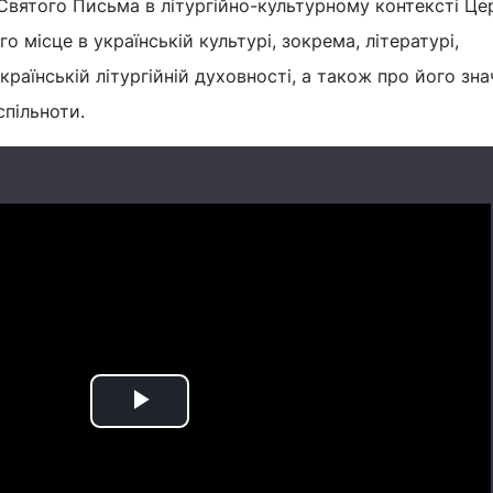
Святого Письма в літургійно-культурному контексті Це
го місце в українській культурі, зокрема, літературі,
раїнській літургійній духовності, а також про його зна
спільноти.
Play
Video