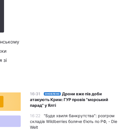
аїнському
жки
 зі
16:31
Дрони вже пів доби
ОНОВЛЕНО
атакують Крим: ГУР провів "морський
парад" у Ялті
16:22
"Буде хвиля банкрутства": розгром
складів Wildberries боляче бʼють по РФ, - Die
Welt