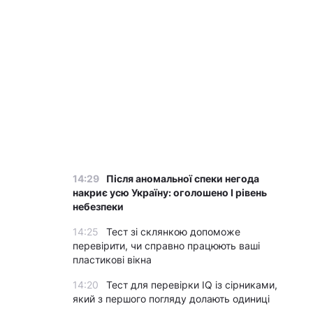
14:29
Після аномальної спеки негода
накриє усю Україну: оголошено І рівень
небезпеки
14:25
Тест зі склянкою допоможе
перевірити, чи справно працюють ваші
пластикові вікна
14:20
Тест для перевірки IQ із сірниками,
який з першого погляду долають одиниці