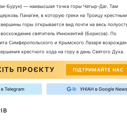
зи-Бурун) — наивысшая точка горы Чатыр-Даг. Там
 церковь Панагия, в которую греки на Троицу крестны
 вершины горы открывается вид почти на весь полуост
 восхождение святитель Иннокентий (Борисов). По
ита Симферопольского и Крымского Лазаря возрожде
ершения крестного хода на гору в день Святого Духа.
ІТЬ ПРОЄКТУ
ПІДТРИМАЙТЕ НАС
 в Telegram
УНІАН в Google New
ІВ