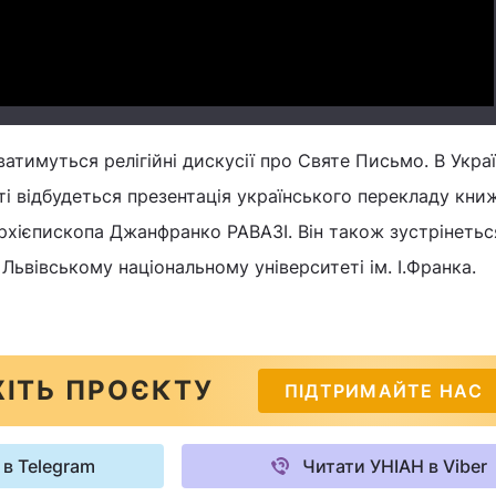
ватимуться релігійні дискусії про Святе Письмо. В Укр
і відбудеться презентація українського перекладу кни
архієпископа Джанфранко РАВАЗІ. Він також зустрінеться
ьвівському національному університеті ім. І.Франка.
ІТЬ ПРОЄКТУ
ПІДТРИМАЙТЕ НАС
 в Telegram
Читати УНІАН в Viber