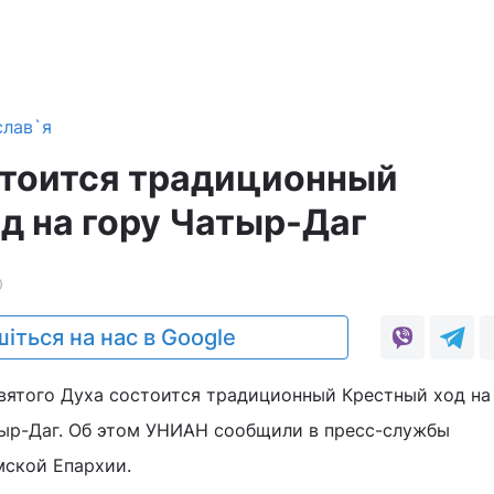
слав`я
стоится традиционный
д на гору Чатыр-Даг
0
іться на нас в Google
Святого Духа состоится традиционный Крестный ход на
ыр-Даг. Об этом УНИАН сообщили в пресс-службы
ской Епархии.