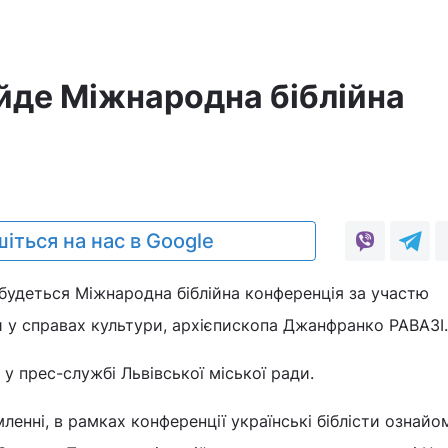
ойде Міжнародна біблійна
я
іться на нас в Google
дбудеться Міжнародна біблійна конференція за участю
 у справах культури, архієпископа Джанфранко РАВАЗІ.
у прес-службі Львівської міської ради.
ленні, в рамках конференції українські біблісти ознайо