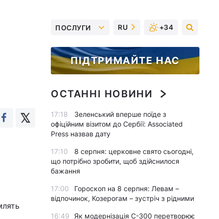
RU
+34
ПОСЛУГИ
ПІДТРИМАЙТЕ НАС
ОСТАННІ НОВИНИ
17:18
Зеленський вперше поїде з
офіційним візитом до Сербії: Associated
Press назвав дату
17:10
8 серпня: церковне свято сьогодні,
що потрібно зробити, щоб здійснилося
бажання
17:00
Гороскоп на 8 серпня: Левам –
відпочинок, Козерогам – зустріч з рідними
млять
16:49
Як модернізація С-300 перетворює