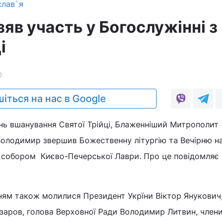
слав`я
яв участь у Богослужінні з
і
0
іться на нас в Google
ень вшанування Святої Трійці, Блаженніший Митрополит
и Володимир звершив Божественну літургію та Вечірню н
собором Києво-Печерської Лаври. Про це повідомляє
ням також молилися Президент Укрїни Віктор Янукович
заров, голова Верховної Ради Володимир Литвин, член