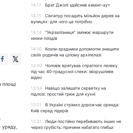
14:17
Брат Джолі здійснив камінг-аут
14:15
Сінгапур посадить мільйон дерев на
вулицях: для чого це потрібно
14:14
"Укрзалізниця" змінює маршрути
низки поїздів
14:10
Козли-зрадники допомогли знищити
своїх родичів на цілому архіпелазі
14:00
Чоловік врятував спраглого лелеку
під час 40-градусної спеки: зворушливе
відео
а площі
13:54
Навіщо залишати серветку на
підлозі: простий трюк для кухні
13:51
В Україні стрімко дорожчає оренда:
Київ серед лідерів
,
13:31
Люди постійно перебивають інших не
и уряду,
через грубість: причини набагато глибші