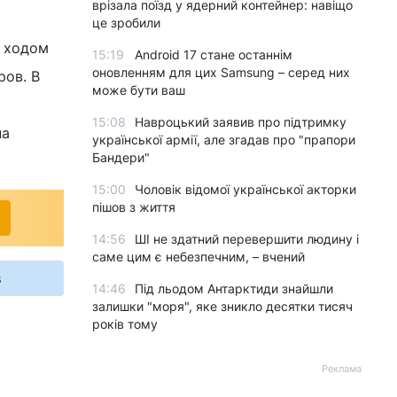
врізала поїзд у ядерний контейнер: навіщо
це зробили
м ходом
15:19
Android 17 стане останнім
оновленням для цих Samsung – серед них
ров. В
може бути ваш
15:08
Навроцький заявив про підтримку
на
української армії, але згадав про "прапори
Бандери"
15:00
Чоловік відомої української акторки
пішов з життя
14:56
ШІ не здатний перевершити людину і
саме цим є небезпечним, – вчений
s
14:46
Під льодом Антарктиди знайшли
залишки "моря", яке зникло десятки тисяч
років тому
Реклама