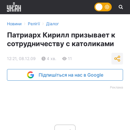
›
›
Новини
Релігії
Діалог
Патриарх Кирилл призывает к
сотрудничеству с католиками
12:21, 08.12.09
4 хв.
11
Підпишіться на нас в Google
Реклама