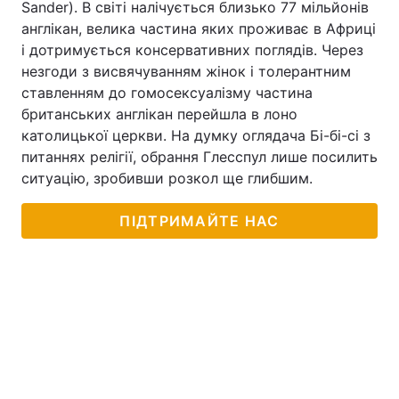
Sander). В світі налічується близько 77 мільйонів
англікан, велика частина яких проживає в Африці
і дотримується консервативних поглядів. Через
незгоди з висвячуванням жінок і толерантним
ставленням до гомосексуалізму частина
британських англікан перейшла в лоно
католицької церкви. На думку оглядача Бі-бі-сі з
питаннях релігії, обрання Глесспул лише посилить
ситуацію, зробивши розкол ще глибшим.
ПІДТРИМАЙТЕ НАС