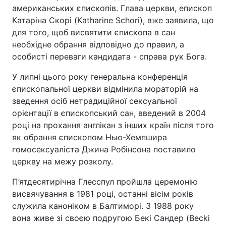
американських єпископів. Глава церкви, епископ
Катаріна Скорі (Katharine Schori), вже заявила, що
для того, щоб висвятити єпископа в сан
необхідне обрання відповідно до правил, а
особисті переваги кандидата - справа рук Бога.
У липні цього року генеральна конференція
єпископальної церкви відмінила мораторій на
зведення осіб нетрадиційної сексуальної
орієнтації в єпископський сан, введений в 2004
році на прохання англікан з інших країн після того
як обрання єпископом Нью-Хемпшира
гомосексуаліста Джина Робінсона поставило
церкву на межу розколу.
П’ятдесятирічна Глесспул пройшла церемонію
висвячування в 1981 році, останні вісім років
служила каноніком в Балтиморі. З 1988 року
вона живе зі своєю подругою Бекі Сандер (Becki