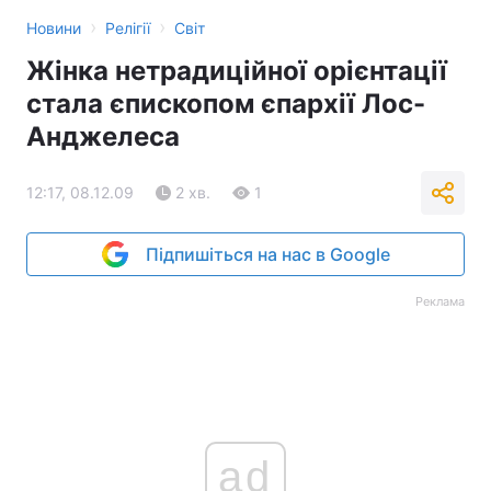
›
›
Новини
Релігії
Світ
Жінка нетрадиційної орієнтації
стала єпископом єпархії Лос-
Анджелеса
12:17, 08.12.09
2 хв.
1
Підпишіться на нас в Google
Реклама
ad