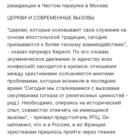
резиденции в Чистом переулке в Москве.
ЦЕРКВИ И СОВРЕМЕННЫЕ ВЫЗОВЫ
Головна
Війна
"Церкви, которые основывают свое служение на
основе апостольской традиции, сегодня
Україна
Політика
призываются к более тесному взаимодействию",
- сказал патриарх Кирилл. По его словам,
Економіка
Світ
экуменическое движение (к единству всех
конфессий) находится в кризисе. отношения
Спорт
Наука
между христианами осложняются многими
Техно і зв'язок
Лайт
проблемами, которые возникли в последнее
время "Сегодня мы сталкиваемся с вызовами
Зброя
Інциденти
секуляризма (отказа от религиозных ценностей -
ред.). Необходимо, опираясь на исторический
Здоров'я
Туризм
опыт, совместно отвечать на имеющиеся
вызовы", - призвал предстоятель РПЦ. Он
Цікавинки
Погода
напомнил, что и в России, и во Франции
христианам пришлось пройти через тяжкие
Екологія
Регіони