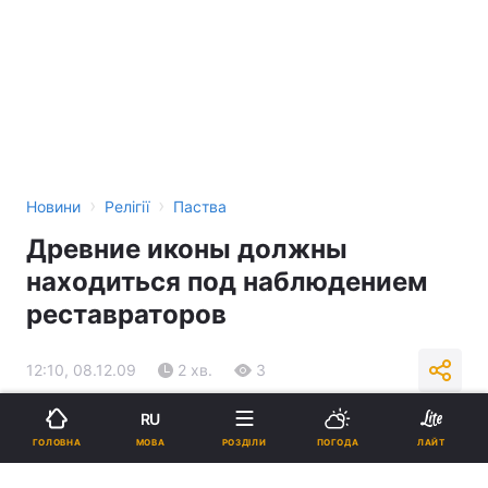
›
›
Новини
Релігії
Паства
Древние иконы должны
находиться под наблюдением
реставраторов
12:10, 08.12.09
2 хв.
3
RU
Підпишіться на нас в Google
МОВА
ГОЛОВНА
РОЗДІЛИ
ПОГОДА
ЛАЙТ
Реклама