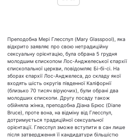
Преподобна Мері Глесспул (Mary Glasspool), яка
відкрито заявляє про свою нетрадиційну
сексуальну орієнтацію, була обрана 5 грудня
молодшим єпископом Лос-Анджелеської єпархії
єпископальної церкви, повідомляє Бі-бі-сі. На
зборах єпархії Лос-Анджелеса, до складу якої
входять шість округів південної Каліфорнії
(близько 70 тисяч віруючих), були обрані два
молодших єпископи. Другу посаду також
обійняла жінка, преподобна Діана Брюс (Diane
Bruce), проте вона, на відміну від Глесспул,
дотримується традиційної сексуальної
орієнтації. Глесспул зможе вступити в сан лише
після затвердження її кандидатури більшістю