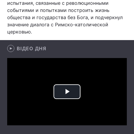
испытания, связанные с революционными
событиями и попытками построить жизнь
Лонгріди
общества и государства без Бога, и подчеркнул
значение диалога с Римско-католической
Відео з Youtube
Статті
церковью.
Інтерв'ю
Думки
ВІДЕО ДНЯ
Архів
Вакансії
Контакти
Послуги
Play
Video