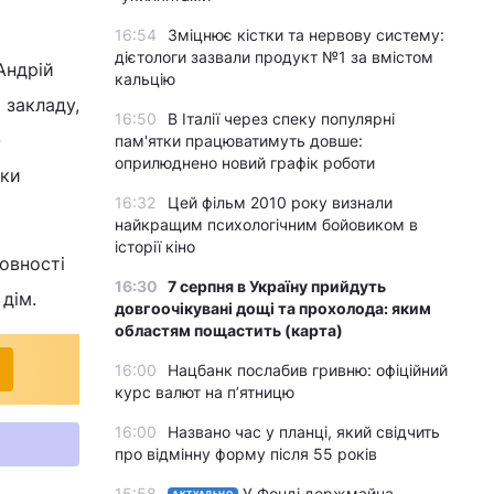
16:54
Зміцнює кістки та нервову систему:
дієтологи зазвали продукт №1 за вмістом
Андрій
кальцію
 закладу,
16:50
В Італії через спеку популярні
-
пам'ятки працюватимуть довше:
оприлюднено новий графік роботи
ики
16:32
Цей фільм 2010 року визнали
найкращим психологічним бойовиком в
історії кіно
ховності
16:30
7 серпня в Україну прийдуть
дім.
довгоочікувані дощі та прохолода: яким
областям пощастить (карта)
16:00
Нацбанк послабив гривню: офіційний
курс валют на п’ятницю
16:00
Названо час у планці, який свідчить
про відмінну форму після 55 років
15:58
У Фонді держмайна