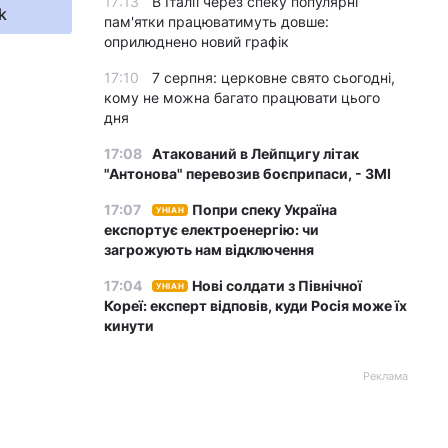
17:13
В Італії через спеку популярні
k
пам'ятки працюватимуть довше:
оприлюднено новий графік
17:10
7 серпня: церковне свято сьогодні,
кому не можна багато працювати цього
дня
17:08
Атакований в Лейпцигу літак
"Антонова" перевозив боєприпаси, - ЗМІ
17:07
Попри спеку Україна
УНІАН
експортує електроенергію: чи
загрожують нам відключення
17:04
Нові солдати з Північної
УНІАН
Кореї: експерт відповів, куди Росія може їх
кинути
Реклама