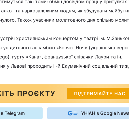
атимуться такі теми: обмін досвідом праці у притулках 
 алко- та наркозалежним людям, як збудувати майбутн
нулого. Також учасники молитовного дня спільно моли
стріч християнським концертом у театрі ім. М.Заньков
ступ дитячого ансамблю «Ковчег Ноя» (українська версі
go), гурту «Кана», французької співачки Лаури та ін.
тня у Львові проходить ІІ-й Екуменічний соціальний тиж
ІТЬ ПРОЄКТУ
ПІДТРИМАЙТЕ НАС
 в Telegram
УНІАН в Google New