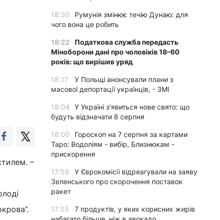
18:30
Румунія змінює течію Дунаю: для
чого вона це робить
18:22
Податкова служба передасть
Міноборони дані про чоловіків 18–60
років: що вирішив уряд
18:17
У Польщі анонсували плани з
масової депортації українців, - ЗМІ
18:04
У Україні з'явиться нове свято: що
будуть відзначати 8 серпня
18:00
Гороскоп на 7 серпня за картами
Таро: Водоліям - вибір, Близнюкам -
прискорення
тилем. –
17:58
У Єврокомісії відреагували на заяву
Зеленського про скорочення поставок
ракет
олодi
крова”.
17:55
7 продуктів, у яких корисних жирів
набагато більше, ніж в авокадо