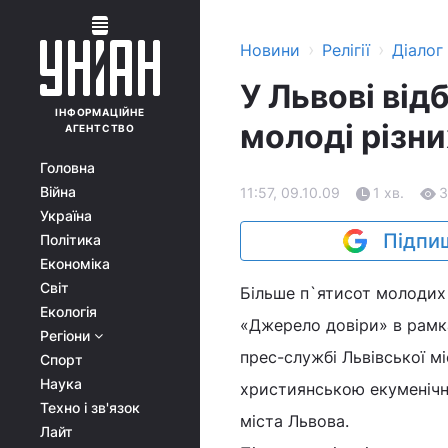
›
›
Новини
Релігії
Діалог
У Львові ві
ІНФОРМАЦІЙНЕ
молоді різни
АГЕНТСТВО
Головна
Війна
11:57, 09.10.09
1 хв.
3
Україна
Підпиш
Політика
Економіка
Світ
Більше п`ятисот молодих 
Екологія
«Джерело довіри» в рамка
Регіони
прес-службі Львівської мі
Спорт
Наука
християнською екуменічно
Техно і зв'язок
міста Львова.
Лайт