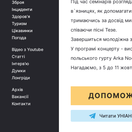
Під час семінарів розгляд
Зброя
Інциденти
в`язницях, як допомагати
Здоров'я
тримаючись за досвід ми
Туризм
співаючи пісні Тезе.
Цікавинки
Погода
Завершиться молодіжна зу
У програмі концерту - ви
Відео з Youtube
Статті
польського гурту Arka Noe
Інтерв'ю
Нагадаємо, з 5 до 11 жов
Думки
Лонгріди
Архів
ДОПОМОЖ
Вакансії
Контакти
Читати УНІАН