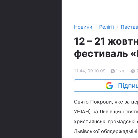
›
›
Новини
Релігії
Паств
12 – 21 жовт
фестиваль 
11:44, 09.10.09
1 хв.
Підпиш
Свято Покрови, яке за це
УНІАН) на Львівщині святк
християнські громадські о
Львівської облдержадміні