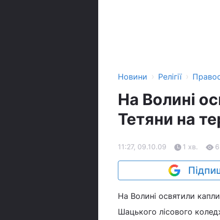
›
›
Новини
Релігії
Право
На Волині о
Тетяни на те
11:27, 09.10.09
1 хв.
6
Підпиш
На Волині освятили каплич
Шацького лісового коледжу