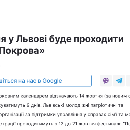
а
ня у Львові буде проходити
«Покрова»
2
іться на нас в Google
рковним календарем відзначають 14 жовтня (за новим с
уватимуть 9 днів. Львівські молодіжні патріотичні та
рганізації за підтримки управління у справах сiм’ї та м
страції проводитимуть з 12 до 21 жовтня фестиваль “По