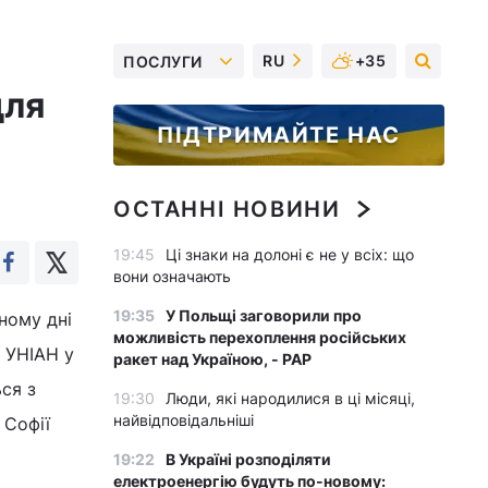
RU
+35
ПОСЛУГИ
для
ПІДТРИМАЙТЕ НАС
ОСТАННІ НОВИНИ
19:45
Ці знаки на долоні є не у всіх: що
вони означають
19:35
У Польщі заговорили про
ному дні
можливість перехоплення російських
 УНІАН у
ракет над Україною, - PAP
ся з
19:30
Люди, які народилися в ці місяці,
найвідповідальніші
 Софії
19:22
В Україні розподіляти
електроенергію будуть по-новому: