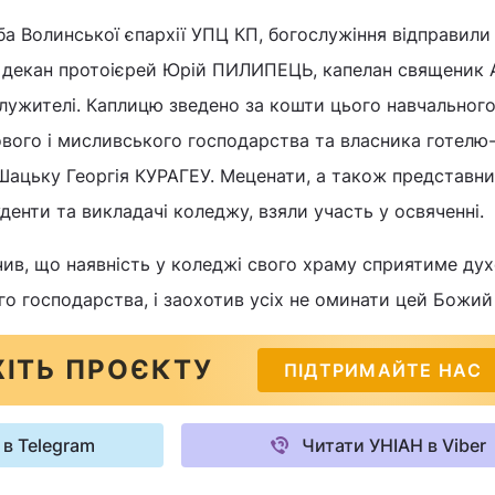
а Волинської єпархії УПЦ КП, богослужіння відправили
декан протоієрей Юрій ПИЛИПЕЦЬ, капелан священик 
ужителі. Каплицю зведено за кошти цього навчального
ового і мисливського господарства та власника готелю
Шацьку Георгія КУРАГЕУ. Меценати, а також представн
денти та викладачі коледжу, взяли участь у освяченні.
ачив, що наявність у коледжі свого храму сприятиме ду
го господарства, і заохотив усіх не оминати цей Божий 
ІТЬ ПРОЄКТУ
ПІДТРИМАЙТЕ НАС
 в Telegram
Читати УНІАН в Viber