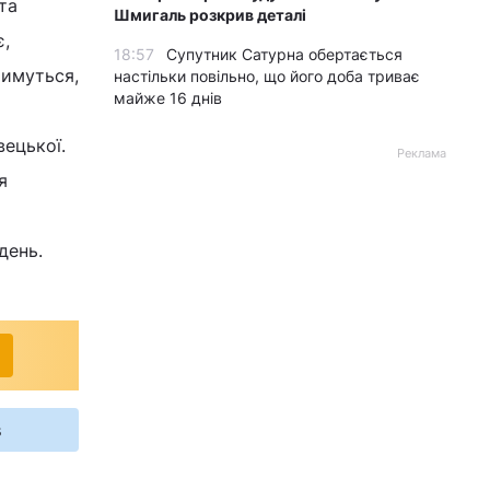
та
Шмигаль розкрив деталі
є,
18:57
Супутник Сатурна обертається
тимуться,
настільки повільно, що його доба триває
майже 16 днів
ецької.
Реклама
я
день.
s