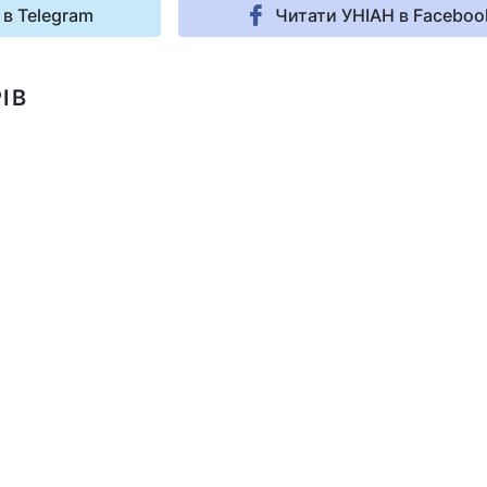
 в Telegram
Читати УНІАН в Faceboo
ІВ