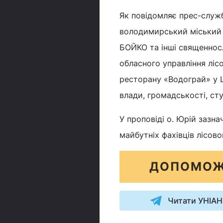
Як повідомляє прес-служб
володимирський міський 
БОЙКО та інші священносл
обласного управління ліс
ресторану «Водограй» у 
влади, громадськості, сту
У проповіді о. Юрій зазн
майбутніх фахівців лісово
ДОПОМОЖ
Читати УНІАН