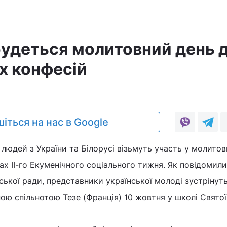
дбудеться молитовний день 
х конфесій
іться на нас в Google
людей з України та Білорусі візьмуть участь у молитов
х ІІ-го Екуменічного соціального тижня. Як повідомили
ської ради, представники української молоді зустрінуть
ю спільнотою Тезе (Франція) 10 жовтня у школі Святої