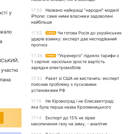
17:55
Названо найкращі "народні" моделі
сті у
iPhone: саме ними власники задоволені
найбільше
ажало
17:52
Чи готова Росія до українських
УНІАН
ударів взимку: експерт дав несподіваний
а
прогноз
17:34
"Укренерго" підняло тарифи з
УНІАН
ОВСЬКИЙ.
1 серпня: наскільки зросте вартість
зарядки електромобілів
а участю
17:33
Ракет зі США не вистачить: експерт
епана
пояснив проблему з пусковими
установками РФ
17:15
Не Кіровоград і не Єлисаветград:
яка була перша назва Кропивницького
17:14
Експорт до 15% не зірве
накопичення газу на зиму, - аналітик