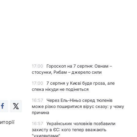
17:00
Гороскоп на 7 серпня: Овнам –
стосунки, Рибам – джерело сили
17:00
7 серпня у Києві буде гроза, але
спека нікуди не подінеться
16:57
Через Ель-Ніньо серед тюленів
може різко поширитися вірус сказу: у чому
причина
иторії
16:57
Українських чоловіків позбавили
захисту в ЄС: кого тепер вважають
"ухилянтами"