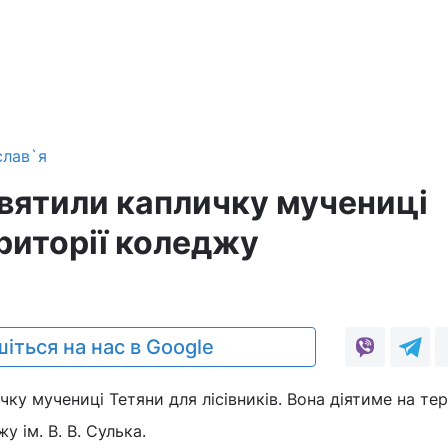
слав`я
святили капличку мучениці
риторії коледжу
іться на нас в Google
ку мучениці Тетяни для лісівників. Вона діятиме на тер
 ім. В. В. Сулька.