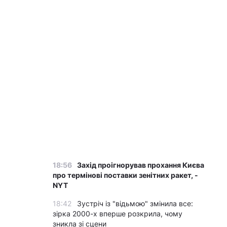
18:56
Захід проігнорував прохання Києва
про термінові поставки зенітних ракет, -
NYT
18:42
Зустріч із "відьмою" змінила все:
зірка 2000-х вперше розкрила, чому
зникла зі сцени