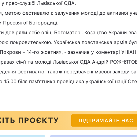
у прес-службі Львівської ОДА.
и, метою фестивалю є залучення молоді до активної уча
и Пресвятої Богородиці.
и довіряли себе опіці Богоматері. Козацтво України вв
єю покровителькою. Українська повстанська армія бул
Покрови – 14-го жовтня», - зазначив у коментарі УНІАН
правах сiм’ї та молодi Львівської ОДА Андрій РОЖНЯТ
едення фестивалю, також передбачені масові заходи з
о 15.00 біля пам’ятника провідника української нації Ст
ІТЬ ПРОЄКТУ
ПІДТРИМАЙТЕ НАС