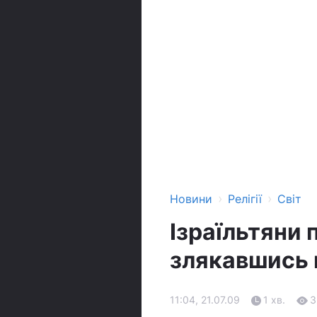
›
›
Новини
Релігії
Світ
Ізраїльтяни п
злякавшись 
11:04, 21.07.09
1 хв.
3