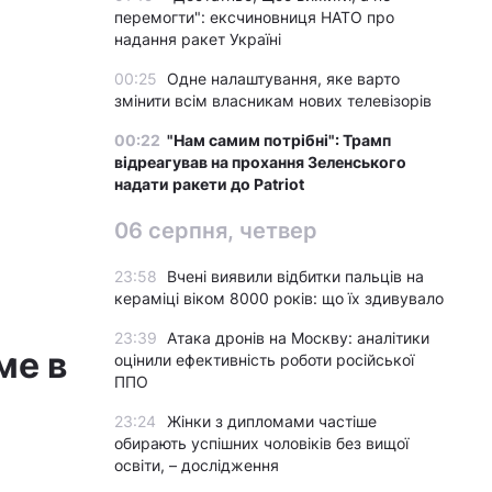
перемогти": ексчиновниця НАТО про
надання ракет Україні
00:25
Одне налаштування, яке варто
змінити всім власникам нових телевізорів
00:22
"Нам самим потрібні": Трамп
відреагував на прохання Зеленського
надати ракети до Patriot
06 серпня, четвер
23:58
Вчені виявили відбитки пальців на
кераміці віком 8000 років: що їх здивувало
23:39
Атака дронів на Москву: аналітики
ме в
оцінили ефективність роботи російської
ППО
23:24
Жінки з дипломами частіше
обирають успішних чоловіків без вищої
освіти, – дослідження