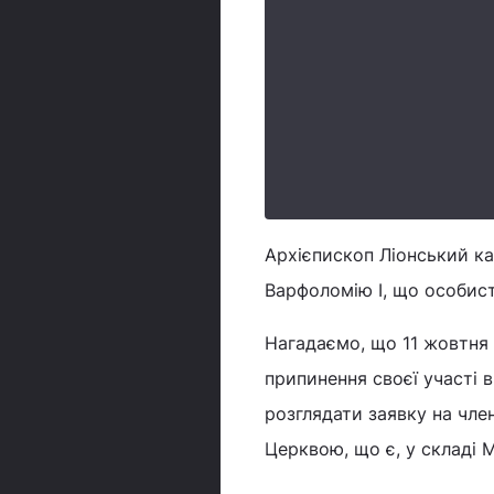
Архієпископ Ліонський к
Варфоломію I, що особист
Нагадаємо, що 11 жовтня
припинення своєї участі 
розглядати заявку на чле
Церквою, що є, у складі 