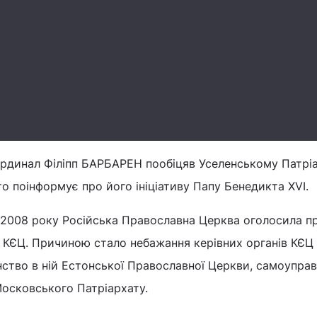
ардинал Філіпп БАРБАРЕН пообіцяв Уселенському Патрі
о поінформує про його ініціативу Папу Бенедикта XVI.
 2008 року Російська Православна Церква оголосила п
в КЄЦ. Причиною стало небажання керівних органів КЄЦ
нство в ній Естонської Православної Церкви, самоупра
Московського Патріархату.