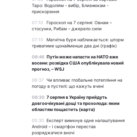
Таро: Водоліям - вибір, Близнюкам -
прискорення
07:10
Гороскоп на 7 серпня: Овнам –
стосунки, Рибам – джерело сили
07:10
Магнітна буря наближається: шторм
триватиме щонайменше два дні (графік)
06:46
Путін може напасти на НАТО вже
восени: розвідка США опублікувала новий
прогноз, – WSJ
06:37
Чи впливає глобальне потепління на
погоду в пустелі: що кажуть вчені
06:30
7 серпня в Україну прийдуть
довгоочікувані дощі та прохолода: яким
областям пощастить (карта)
05:30
Експерт вимкнув одне налаштування
Android – і смартфон перестав
розряджатися вночі