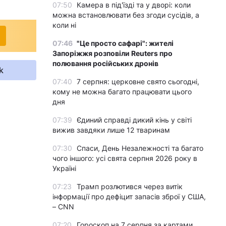
07:50
Камера в під'їзді та у дворі: коли
можна встановлювати без згоди сусідів, а
коли ні
07:46
"Це просто сафарі": жителі
Запоріжжя розповіли Reuters про
полювання російських дронів
k
07:40
7 серпня: церковне свято сьогодні,
кому не можна багато працювати цього
дня
07:39
Єдиний справді дикий кінь у світі
вижив завдяки лише 12 тваринам
07:30
Спаси, День Незалежності та багато
чого іншого: усі свята серпня 2026 року в
Україні
07:23
Трамп розлютився через витік
інформації про дефіцит запасів зброї у США,
– CNN
07:20
Гороскоп на 7 серпня за картами