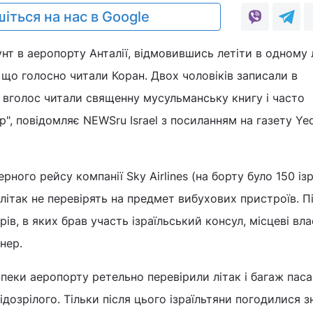
іться на нас в Google
нт в аеропорту Анталії, відмовившись летіти в одному 
що голосно читали Коран. Двох чоловіків записали в
 вголос читали священну мусульманську книгу і часто
", повідомляє NEWSru Israel з посиланням на газету Yed
рного рейсу компанії Sky Airlines (на борту було 150 ізр
 літак не перевірять на предмет вибухових пристроїв. П
ів, в яких брав участь ізраїльський консул, місцеві вла
нер.
пеки аеропорту ретельно перевірили літак і багаж паса
ідозрілого. Тільки після цього ізраїльтяни погодилися з