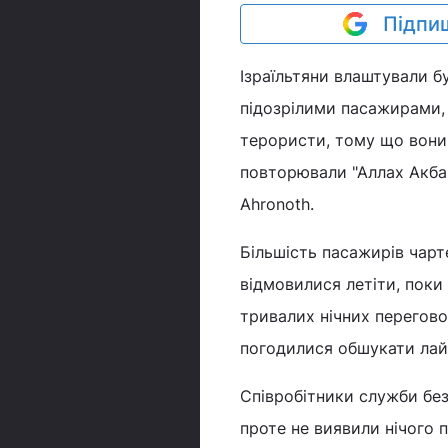
Підпиш
Ізраїльтяни влаштували бу
підозрілими пасажирами, 
терористи, тому що вони
повторювали "Аллах Акбар
Ahronoth.
Більшість пасажирів чарте
відмовилися летіти, поки
тривалих нічних переговор
погодилися обшукати лай
Співробітники служби без
проте не виявили нічого п