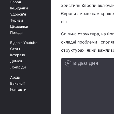
Зброя
християн Європи включаю
Інциденти
Європи зможе нам краще в
Здоров'я
Туризм
він.
Цікавинки
Погода
Спільна структура, на йо
складні проблеми і спри
Відео з Youtube
Статті
структурах, який важливи
Інтерв'ю
Думки
ВІДЕО ДНЯ
Лонгріди
Архів
Вакансії
Контакти