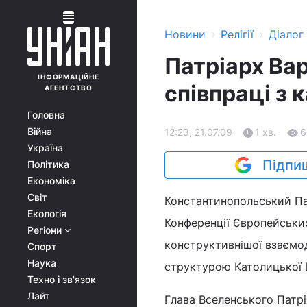
›
›
Новини
Релігії
Діалог
Патріарх Вар
ІНФОРМАЦІЙНЕ
співпраці з
АГЕНТСТВО
Головна
Війна
12:23, 21.07.09
1 хв.
6
Україна
Підпиш
Політика
Економіка
Світ
Константинопольський Пат
Екологія
Конференції Європейських
Регіони
конструктивнішої взаємо
Спорт
Наука
структурою Католицької Ц
Техно і зв'язок
Лайт
Глава Вселенського Патрі