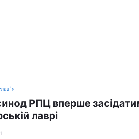
слав`я
инод РПЦ вперше засідати
ській лаврі
1