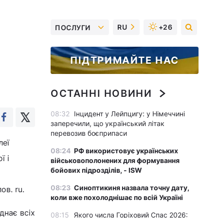
RU
+26
ПОСЛУГИ
ПІДТРИМАЙТЕ НАС
ОСТАННІ НОВИНИ
08:32
Інцидент у Лейпцигу: у Німеччині
заперечили, що український літак
перевозив боєприпаси
леї
08:24
РФ використовує українських
ї і
військовополонених для формування
бойових підрозділів, - ISW
08:23
Синоптикиня назвала точну дату,
в. ru.
коли вже похолоднішає по всій Україні
днає всіх
08:15
Якого числа Горіховий Спас 2026: