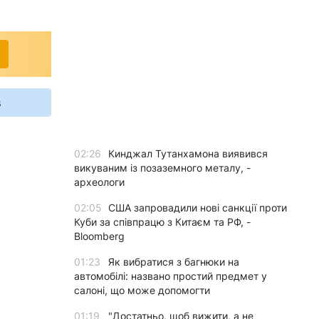
s
02:26
Кинджал Тутанхамона виявився
викуваним із позаземного металу, -
археологи
02:05
США запровадили нові санкції проти
Куби за співпрацю з Китаєм та РФ, -
Bloomberg
01:23
Як вибратися з багнюки на
автомобілі: названо простий предмет у
салоні, що може допомогти
01:19
"Достатньо, щоб вижити, а не