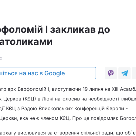
фоломій I закликав до
 католиками
0
іться на нас в Google
ріарх Варфоломій I, виступаючи 19 липня на XIII Асамб
 Церков (КЄЦ) в Ліоні наголосив на необхідності глибшо
дії КЄЦ з Радою Єпископських Конференцій Європи -
еркви, яка не є членом КЄЦ. Про це повідомляє Богосло
архату висловився за створення спільної ради, що об`є