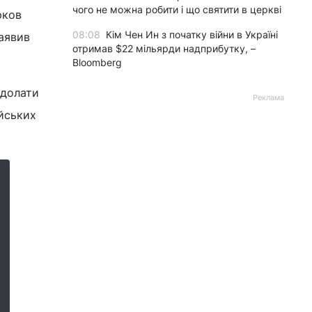
чого не можна робити і що святити в церкві
рков
08:08
Кім Чен Ин з початку війни в Україні
заявив
отримав $22 мільярди надприбутку, –
Bloomberg
 долати
Реклама
йських