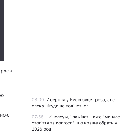
архові
ро
08:00
7 серпня у Києві буде гроза, але
спека нікуди не подінеться
вною
07:55
І лінолеум, і ламінат – вже "минуле
століття та колгосп": що краще обрати у
2026 році