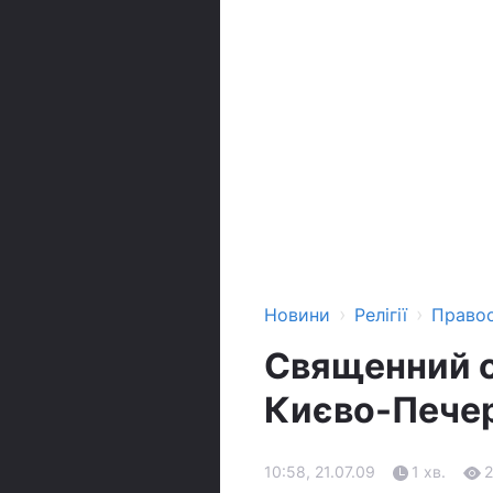
›
›
Новини
Релігії
Право
Священний с
Києво-Печер
10:58, 21.07.09
1 хв.
2