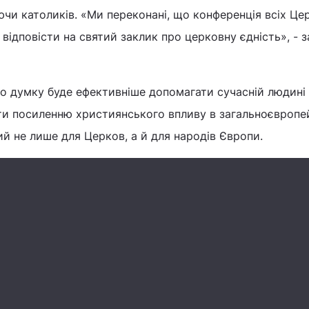
чи католиків. «Ми переконані, що конференція всіх Це
ідповісти на святий заклик про церковну єдність», - 
го думку буде ефективніше допомагати сучасній людині
яти посиленню християнського впливу в загальноєвропе
й не лише для Церков, а й для народів Європи.