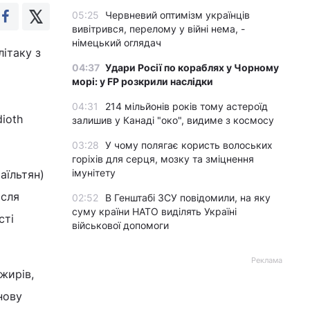
05:25
Червневий оптимізм українців
вивітрився, перелому у війні нема, -
німецький оглядач
літаку з
04:37
Удари Росії по кораблях у Чорному
морі: у FP розкрили наслідки
04:31
214 мільйонів років тому астероїд
ioth
залишив у Канаді "око", видиме з космосу
03:28
У чому полягає користь волоських
горіхів для серця, мозку та зміцнення
імунітету
аїльтян)
ісля
02:52
В Генштабі ЗСУ повідомили, на яку
суму країни НАТО виділять Україні
сті
військової допомоги
Реклама
жирів,
нову