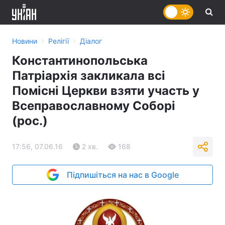
›
›
Новини
Релігії
Діалог
Константинопольська
Патріархія закликала всі
Помісні Церкви взяти участь у
Всеправославному Соборі
(рос.)
17:56, 07.06.16
2 хв.
168
Підпишіться на нас в Google