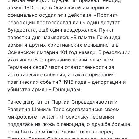
2 июня немецкий Бундестаг признал Геноцид
армян 1915 года в Османской империи и
официально осудил эти действия. «Против»
резолюции проголосовал лишь один депутат
Бундестага, ещё один воздержался. Пункт
повестки дня назывался: «В память Геноцида
армян и других христианских меньшинств в
Османской империи 101 год назад». В резолюции
указывается о признании правительством
Германии своей части ответственности за
исторические события, а также признания
трагических событий 1915 года – депортации и
убийства армян – Геноцидом.
Ранее депутат от Партии Справедливости и
Развития Шамиль Таяр сделалзаписьв своем
микроблоге Twitter : «Поскольку Германия
поддалась на ложь о геноциде, о дружбе больше
речи быть не может. Значит, настал черед