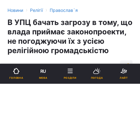
›
›
Новини
Релігії
Православ`я
В УПЦ бачать загрозу в тому, що
влада приймає законопроекти,
не погоджуючи їх з усією
релігійною громадськістю
13:15, 07.06.16
2 хв.
565
RU
МОВА
ГОЛОВНА
РОЗДІЛИ
ПОГОДА
ЛАЙТ
Підпишіться на нас в Google