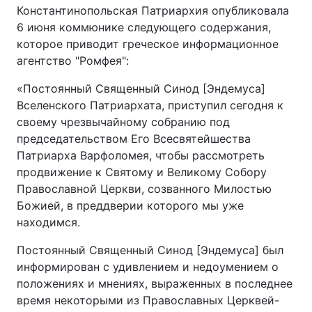
Константинопольская Патриархия опубликовала
6 июня коммюнике следующего содержания,
которое приводит греческое информационное
агентство "Ромфея":
Головна
Війна
«Постоянный Священный Синод [Эндемуса]
Україна
Політика
Вселенского Патриархата, приступил сегодня к
своему чрезвычайному собранию под
Економіка
Світ
председательством Его Всесвятейшества
Спорт
Наука
Патриарха Варфоломея, чтобы рассмотреть
продвижение к Святому и Великому Собору
Техно і зв'язок
Лайт
Православной Церкви, созванного Милостью
Божией, в преддверии которого мы уже
Зброя
Інциденти
находимся.
Здоров'я
Туризм
Постоянный Священный Синод [Эндемуса] был
информирован с удивлением и недоумением о
Цікавинки
Погода
положениях и мнениях, выраженных в последнее
время некоторыми из Православных Церквей-
Екологія
Регіони