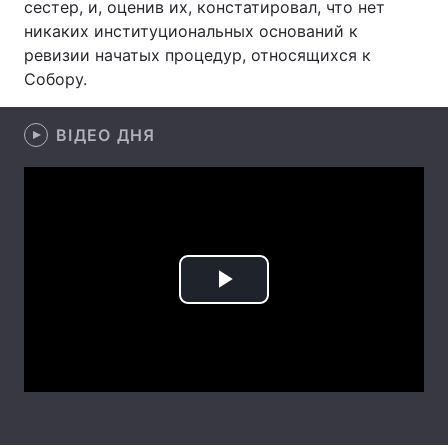
сестер, и, оценив их, констатировал, что нет
никаких институциональных оснований к
Лонгріди
ревизии начатых процедур, относящихся к
Собору.
Відео з Youtube
Статті
ВІДЕО ДНЯ
Інтерв'ю
Думки
Архів
Вакансії
Контакти
Послуги
Play
Video