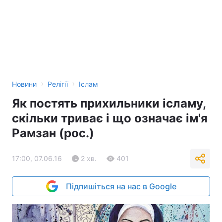
›
›
Новини
Релігії
Іслам
Як постять прихильники ісламу,
скільки триває і що означає ім'я
Рамзан (рос.)
17:00, 07.06.16
2 хв.
401
Підпишіться на нас в Google