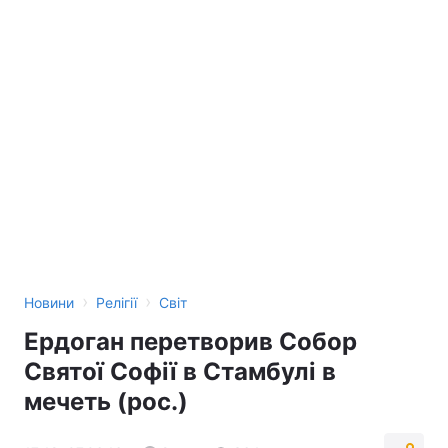
›
›
Новини
Релігії
Світ
Ердоган перетворив Собор
Святої Софії в Стамбулі в
мечеть (рос.)