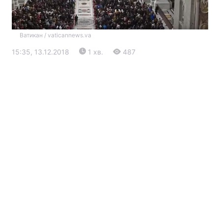
Ватикан / vaticannews.va
15:35, 13.12.2018
1 хв.
487
Головна
Війна
Україна
Політика
Економіка
Світ
Екологія
РЕГІОНИ