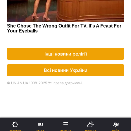
Інші новини релігії
Всі новини України
© UNIAN.UA 1998-2025 Усі права дотримані.
RU
МОВА
ГОЛОВНА
РОЗДІЛИ
ПОГОДА
ЛАЙТ