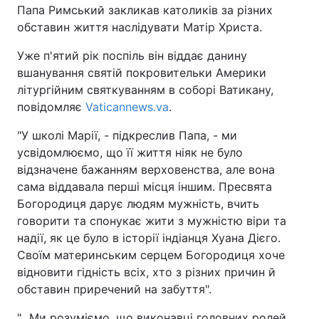
Папа Римський закликав католиків за різних
обставин життя наслідувати Матір Христа.
Київ
Львів
Уже п'ятий рік поспіль він віддає данину
Дніпро
Харків
вшанування святій покровительки Америки
літургійним святкуванням в соборі Ватикану,
Одеса
повідомляє
Vaticannews.va
.
"У школі Марії, - підкреслив Папа, - ми
Спорт
Наука
усвідомлюємо, що її життя ніяк не було
відзначене бажанням верховенства, але вона
сама віддавала перші місця іншим. Пресвята
Техно і зв'язок
Лайт
Богородиця дарує людям мужність, вчить
говорити та спонукає жити з мужністю віри та
Зброя
Інциденти
надії, як це було в історії індіанця Хуана Дієго.
Своїм материнським серцем Богородиця хоче
Здоров'я
Туризм
відновити гідність всіх, хто з різних причин й
обставин приречений на забуття".
Цікавинки
Погода
"...Ми розуміємо, що виконавці головних ролей