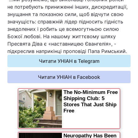
не потребують приниженні інших, дискредитації,
Відео з Youtube
Статті
знущання та показною сили, щоб відчути свою
значущість: справжній лідер підносить гідність
Інтерв'ю
Думки
знедолених і робить це всемогутньою силою
Божої любові. На нашому життєвому шляху
Архів
Вакансії
Пресвята Діва є «наставницею Євангелія», -
підкреслив наприкінці проповіді Папа Римський.
Контакти
Читати УНІАН в Telegram
ПОСЛУГИ
Читати УНІАН в Facebook
Реклама на сайті
Фотобанк
Моніторинг
Пресцентр