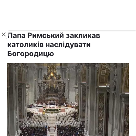
›
›
рус ›
Новини
Релігії
Католицизм
Папа Римський закликав
католиків наслідувати
Богородицю