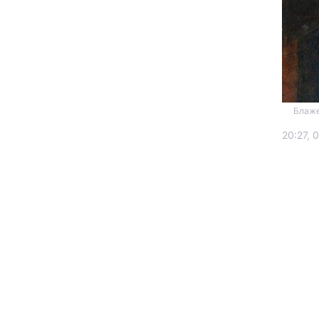
Блаже
20:27, 
Головна
Україна
Економіка
Екологія
РЕГІОНИ