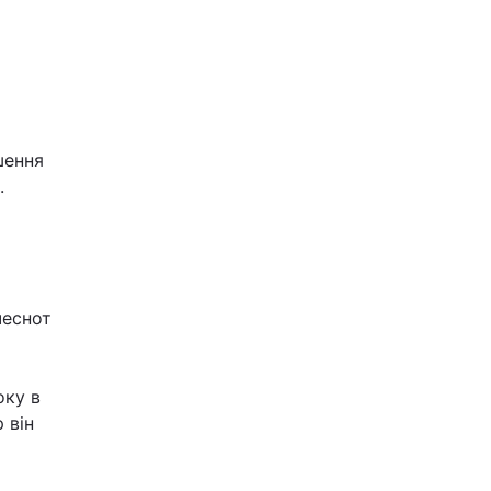
шення
.
чеснот
оку в
 він