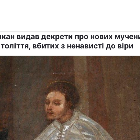
›
›
Релігії
Католицизм
икан видав декрети про нових мучен
толіття, вбитих з ненависті до віри