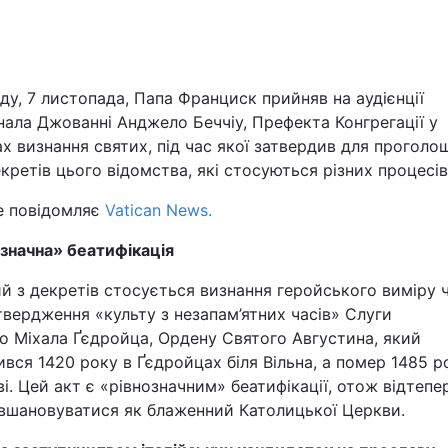
Львів
Харків
ду, 7 листопада, Папа Франциск прийняв на аудієнції
ала Джованні Анджело Беччіу, Префекта Конгрегації у
х визнання святих, під час якої затвердив для проголо
кретів цього відомства, які стосуються різних процесів
е повідомляє
Vatican News.
Наука
означна» беатифікація
Лайт
й з декретів стосується визнання геройського виміру 
твердження «культу з незапам’ятних часів» Слуги
Інциденти
о Міхала Ґєдройца, Ордену Святого Августина, який
вся 1420 року в Ґєдройцах біля Вільна, а помер 1485 р
Туризм
і. Цей акт є «рівнозначним» беатифікації, отож відтепер
вшановуватися як блаженний Католицької Церкви.
Погода