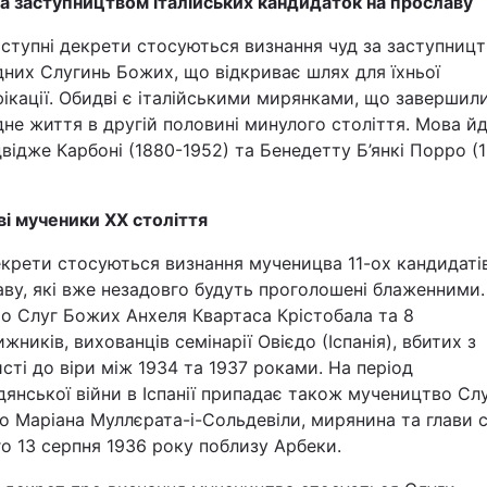
за заступництвом італійських кандидаток на прославу
Статті
аступні декрети стосуються визнання чуд за заступниц
них Слугинь Божих, що відкриває шлях для їхньої
Думки
ікації. Обидві є італійськими мирянками, що завершил
не життя в другій половині минулого століття. Мова й
Вакансії
відже Карбоні (1880-1952) та Бенедетту Б’янкі Порро (
ві мученики ХХ століття
крети стосуються визнання мученицва 11-ох кандидаті
ву, які вже незадовго будуть проголошені блаженними
о Слуг Божих Анхеля Квартаса Крістобала та 8
Фотобанк
жників, вихованців семінарії Овієдо (Іспанія), вбитих з
сті до віри між 1934 та 1937 роками. На період
Пресцентр
янської війни в Іспанії припадає також мучеництво Сл
 Маріана Муллєрата-і-Сольдевіли, мирянина та глави сі
о 13 серпня 1936 року поблизу Арбеки.