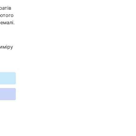
ратів
лютого
емалі.
иміру