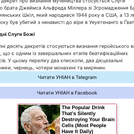
й декрет про визнання мучеництва стосується Слуги
о брата Джеймса Альфреда Міллера зі Згромадження Б
янських Шкіл, який народився 1944 року в США, а 13 
оку був убитий з ненависті до віри в Уеуетенанґо в Ґват
дні Слуги Божі
ні десять декретів стосуються визнання геройського в
, що є одним із завершальних етапів беатифікаційних
ів. У цьому переліку два єпископи, два дієцезальні
ики, чернець, чотири монахині та мирянин.
Читати УНІАН в Telegram
Читати УНІАН в Facebook