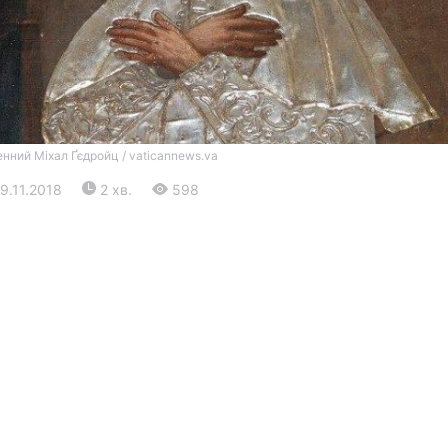
нний Міхал Ґєдройц / vaticannews.va
09.11.2018
2 хв.
598
Війна
Політика
Світ