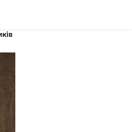
рус ›
иків