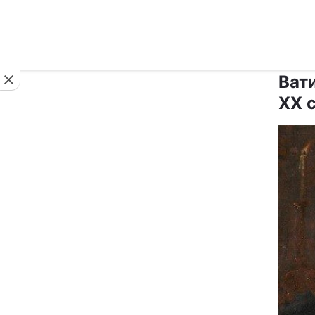
Новини
Ват
ХХ с