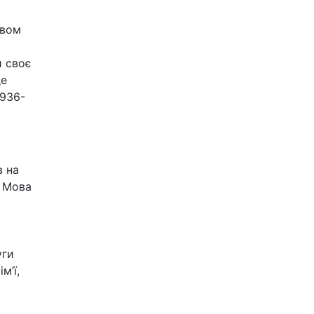
твом
и своє
де
1936-
в на
. Мова
уги
м’ї,