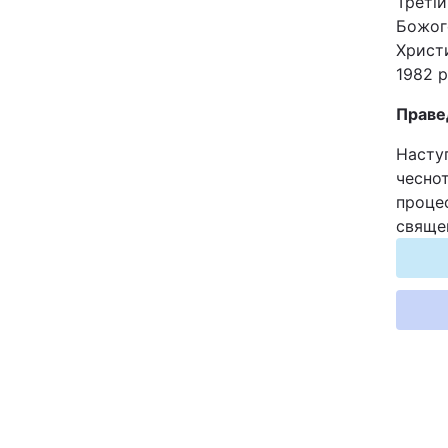
Треті
Божог
Христи
1982 р
Праве
Наступ
чеснот
процес
священ