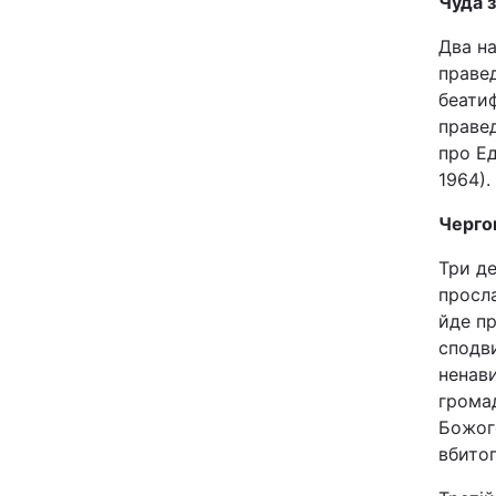
Чуда 
Відео з Youtube
Два н
правед
Інтерв'ю
беатиф
правед
Архів
про Ед
1964).
Контакти
Черго
Три де
ПОСЛУГИ
просла
йде пр
Реклама на сайті
сподви
ненави
Моніторинг
громад
Божого
вбитог