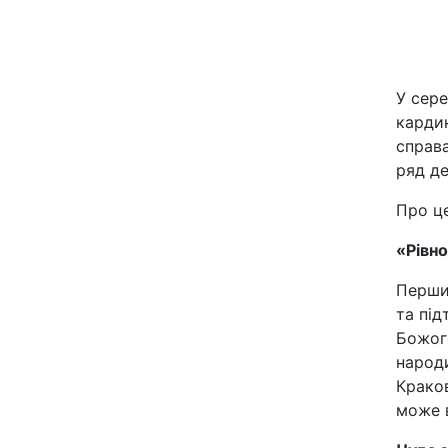
Київ
Дніпро
У сере
кардин
Одеса
справа
ряд де
Про ц
Спорт
«Рівн
Техно і зв'язок
Перши
та під
Зброя
Божог
народи
Здоров'я
Краков
може 
Цікавинки