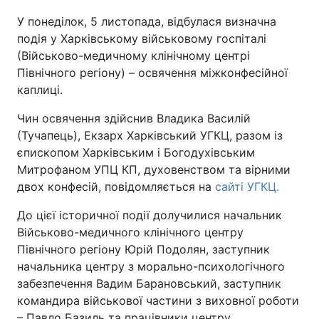
У понеділок, 5 листопада, відбулася визначна
Київ
Львів
подія у Харківському військовому госпіталі
(Військово-медичному клінічному центрі
Дніпро
Харків
Північного регіону) – освячення міжконфесійної
каплиці.
Одеса
Чин освячення здійснив Владика Василій
(Тучапець), Екзарх Харківський УГКЦ, разом із
Спорт
Наука
єпископом Харківським і Богодухівським
Митрофаном УПЦ КП, духовенством та вірними
двох конфесій, повідомляється на
сайті УГКЦ.
Техно і зв'язок
Лайт
До цієї історичної події долучилися начальник
Зброя
Інциденти
Військово-медичного клінічного центру
Північного регіону Юрій Подолян, заступник
Здоров'я
Туризм
начальника центру з морально-психологічного
забезпечення Вадим Барановський, заступник
Цікавинки
Погода
командира військової частини з виховної роботи
– Павло Базиль та працівники центру.