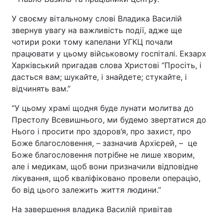
Відео з Youtube
Статті
У своєму вітальному слові Владика Василій
звернув увагу на важливість події, адже ще
Інтерв'ю
Думки
чотири роки тому капелани УГКЦ почали
працювати у цьому військовому госпіталі. Екзарх
Архів
Вакансії
Харківський пригадав слова Христові “Просіть, і
дасться вам; шукайте, і знайдете; стукайте, і
Контакти
відчинять вам.”
“У цьому храмі щодня буде лунати молитва до
Престолу Всевишнього, ми будемо звертатися до
ПОСЛУГИ
Нього і просити про здоров’я, про захист, про
Боже благословення, – зазначив Архієрей, – це
Реклама на сайті
Фотобанк
Боже благословення потрібне не лише хворим,
але і медикам, щоб вони призначили відповідне
Моніторинг
Пресцентр
лікування, щоб кваліфіковано провели операцію,
бо від цього залежить життя людини.”
На завершення владика Василій привітав