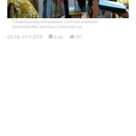
У Харківському військовому госпіталі освятили
міжконфесійну каплицю / news.ugcc.ua
05:38, 07.11.2018
2 хв.
771
Головна
Війна
Україна
Політика
Економіка
Світ
Екологія
РЕГІОНИ