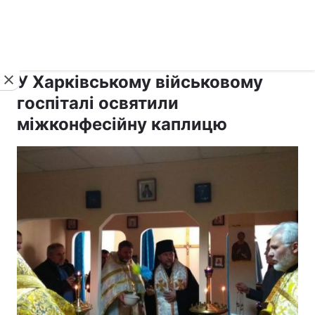
›
›
рус ›
Новини
Релігії
Католицизм
У Харківському військовому
госпіталі освятили
міжконфесійну каплицю