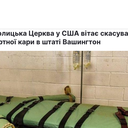
›
›
Релігії
Католицизм
олицька Церква у США вітає скасув
ртної кари в штаті Вашингтон