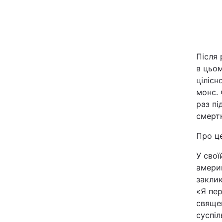
Київ
Дніпро
Після
Одеса
в цьом
ціліс
монс.
раз пі
Спорт
смертн
Техно і зв'язок
Про ц
У свої
Зброя
америк
заклик
Здоров'я
«Я пе
священ
Цікавинки
суспіл