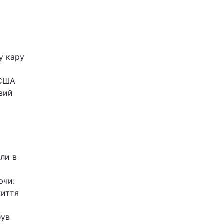
у кару
 США
вий
али в
ючи:
життя
був