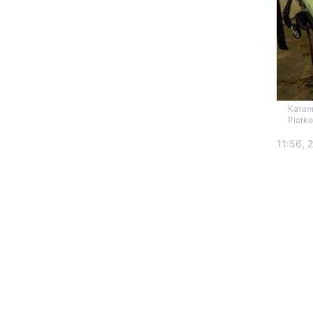
Катол
Piork
11:56, 
Головна
Україна
Економіка
Екологія
РЕГІОНИ