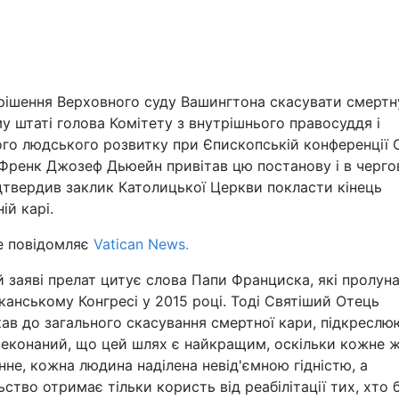
Львів
Харків
 рішення Верховного суду Вашингтона скасувати смертн
у штаті голова Комітету з внутрішнього правосуддя і
ного людського розвитку при Єпископській конференції
 Френк Джозеф Дьюейн привітав цю постанову і в черго
дтвердив заклик Католицької Церкви покласти кінець
Наука
ій карі.
Лайт
е повідомляє
Vatican News.
й заяві прелат цитує слова Папи Франциска, які пролун
Інциденти
анському Конгресі у 2015 році. Тоді Святіший Отець
ав до загального скасування смертної кари, підкреслю
Туризм
реконаний, що цей шлях є найкращим, оскільки кожне 
не, кожна людина наділена невід'ємною гідністю, а
Погода
ьство отримає тільки користь від реабілітації тих, хто 