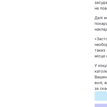
засудж
Відео з Youtube
не пов
Далі м
Інтерв'ю
покара
накла
Архів
«Засто
Контакти
необо
таких 
місце 
ПОСЛУГИ
У кінц
католи
Реклама на сайті
Вашинг
волі, 
Моніторинг
за ска