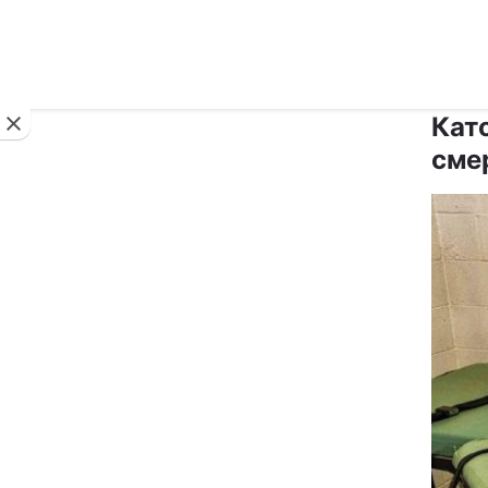
Новини
Кат
сме