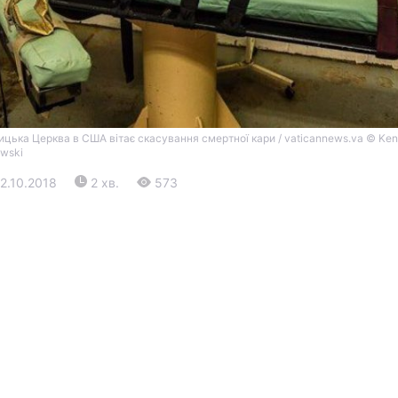
ицька Церква в США вітає скасування смертної кари / vaticannews.va © Ken
owski
22.10.2018
2 хв.
573
Війна
Політика
Світ