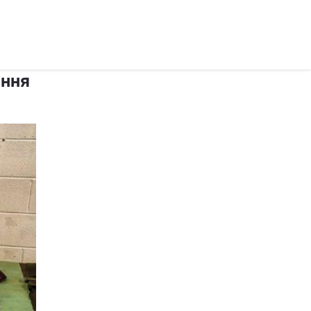
рус ›
ання