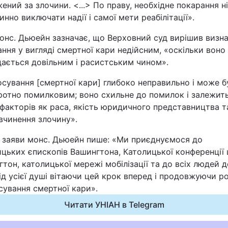
ений за злочини. <...> По праву, необхідне покарання н
Статті
инно виключати надії і самої мети реабілітації».
онс. Дьюейн зазначає, що Верховний суд вирішив визн
Думки
ння у вигляді смертної кари недійсним, «оскільки воно
дається довільним і расистським чином».
Вакансії
сування [смертної кари] глибоко неправильно і може б
ротно помилковим; воно схильне до помилок і залежить
факторів як раса, якість юридичного представництва т
вчинення злочину».
і заяви монс. Дьюейн пише: «Ми приєднуємося до
цьких єпископів Вашингтона, Католицької конференції
Фотобанк
тон, католицької мережі мобілізації та до всіх людей д
від усієї душі вітаючи цей крок вперед і продовжуючи р
Пресцентр
сування смертної кари».
Читати УНІАН в Telegram