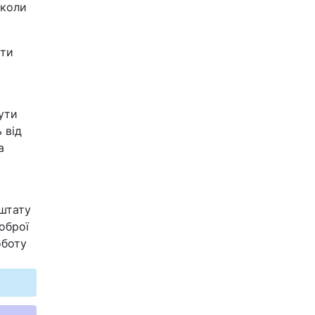
іколи
ати
ути
 від
а
 штату
оброї
оботу