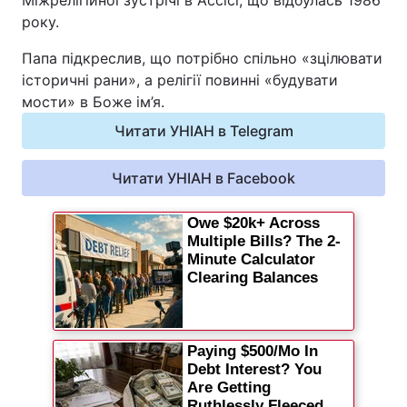
Міжрелігійної зустрічі в Ассісі, що відбулась 1986
року.
Відео з Youtube
Статті
Папа підкреслив, що потрібно спільно «зцілювати
Інтерв'ю
Думки
історичні рани», а релігії повинні «будувати
мости» в Боже ім’я.
Архів
Вакансії
Читати УНІАН в Telegram
Контакти
Читати УНІАН в Facebook
ПОСЛУГИ
Реклама на сайті
Фотобанк
Моніторинг
Пресцентр