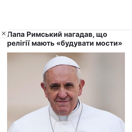
›
›
рус ›
Новини
Релігії
Католицизм
Папа Римський нагадав, що
релігії мають «будувати мости»