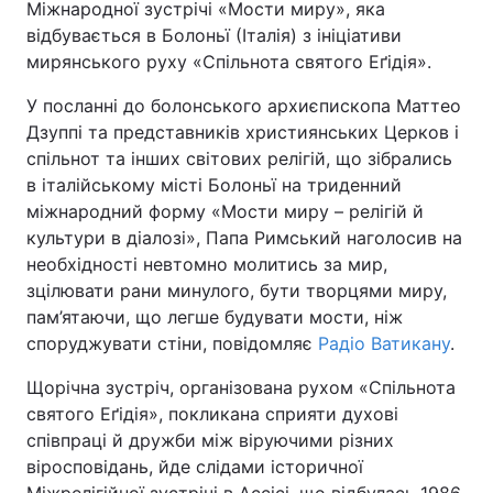
Міжнародної зустрічі «Мости миру», яка
відбувається в Болоньї (Італія) з ініціативи
Київ
Львів
мирянського руху «Спільнота святого Еґідія».
Дніпро
Харків
У посланні до болонського архиєпископа Маттео
Дзуппі та представників християнських Церков і
Одеса
спільнот та інших світових релігій, що зібрались
в італійському місті Болоньї на триденний
міжнародний форму «Мости миру – релігій й
Спорт
Наука
культури в діалозі», Папа Римський наголосив на
необхідності невтомно молитись за мир,
зцілювати рани минулого, бути творцями миру,
Техно і зв'язок
Лайт
пам’ятаючи, що легше будувати мости, ніж
споруджувати стіни, повідомляє
Радіо Ватикану
.
Зброя
Інциденти
Щорічна зустріч, організована рухом «Спільнота
Здоров'я
Туризм
святого Еґідія», покликана сприяти духові
співпраці й дружби між віруючими різних
Цікавинки
Погода
віросповідань, йде слідами історичної