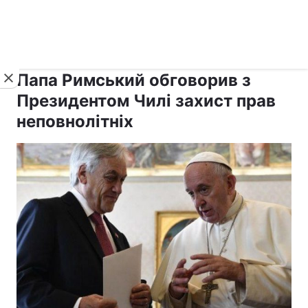
›
›
рус ›
Новини
Релігії
Католицизм
Папа Римський обговорив з
Президентом Чилі захист прав
неповнолітніх