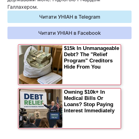
Галлахером.
Відео з Youtube
Статті
Читати УНІАН в Telegram
Інтерв'ю
Думки
Читати УНІАН в Facebook
Архів
Вакансії
Контакти
ПОСЛУГИ
Реклама на сайті
Фотобанк
Моніторинг
Пресцентр