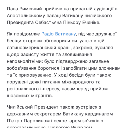
Папа Римський прийняв на приватній аудієнції в
Київ
Львів
Апостольському палаці Ватикану чилійського
Президента Себастьяна Піньєру Еченіке.
Дніпро
Харків
Як повідомляє
Радіо Ватикану
, під час дружньої
Одеса
бесіди сторони обговорили ситуацію в цій
латиноамериканській країні, зокрема, зусилля
щодо захисту життя та зловживання
Спорт
Наука
неповнолітніми: було підтверджено загальне
зобов'язання боротися і запобігати цим злочинам
та їх приховуванню. У ході бесіди були також
Техно і зв'язок
Лайт
порушені деякі питання міжнародного та
регіонального інтересу, насамперед прийом
Зброя
Інциденти
іноземних мігрантів.
Здоров'я
Туризм
Чилійський Президент також зустрівся з
державним секретарем Ватикану кардиналом
Цікавинки
Погода
П'єтро Паролином і секретарем зв'язків з
державами монс. Підлогою Річардом