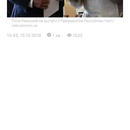
Папа Римський на зустрічі з Президентом Республіки Чилі /
vaticannews.va
10:43, 15.10.2018
1 хв.
1023
Головна
Війна
Україна
Політика
Економіка
Світ
Екологія
РЕГІОНИ