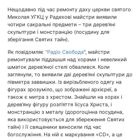
Нещодавно під час ремонту даху церкви святого
Київ
Львів
Миколая УГКЦ у Радехові майстри виявили
чотири сакральні предмети – три дерев’яні
Дніпро
Харків
скульптури і монстранцію (посудину для
зберігання Святих тайн).
Одеса
Як повідомляє
"Радіо Свобода
", майстри
ремонтували піддашшя над хорами і невеликий
Спорт
Наука
шматок дерев’яної стелі обвалився. Коли
заглянули, то виявили дві дерев’яні скульптури до
півметра заввишки. Із вирізьбленого одягу на
Техно і зв'язок
Лайт
фігурах зрозуміло, що зображені архієреї, а
також є митра з хрестом. Знайшли на хорах і
Зброя
Інциденти
дерев’яну фігуру розп’яття Іісуса Христа, і
монстранцію з металу (дорогоцінна посудина,
Здоров'я
Туризм
яка використовується для збереження Святих
тайн) і її священики виносили під час
Цікавинки
Погода
богослужіння. На ній є маркування «CD», а це