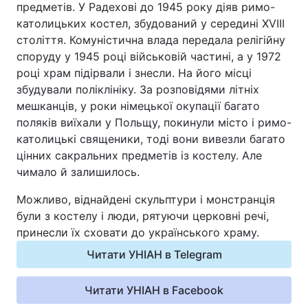
предметів. У Радехові до 1945 року діяв римо-
католицьких костел, збудований у середині XVIII
століття. Комуністична влада передала релігійну
споруду у 1945 році військовій частині, а у 1972
році храм підірвали і знесли. На його місці
збудували поліклініку. За розповідями літніх
мешканців, у роки німецької окупації багато
поляків виїхали у Польщу, покинули місто і римо-
католицькі священики, тоді вони вивезли багато
цінних сакральних предметів із костелу. Але
чимало й залишилось.
Можливо, віднайдені скульптури і монстранція
були з костелу і люди, рятуючи церковні речі,
принесли їх сховати до українського храму.
Читати УНІАН в Telegram
Читати УНІАН в Facebook