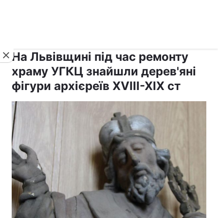
›
›
рус ›
Новини
Релігії
Католицизм
На Львівщині під час ремонту
храму УГКЦ знайшли дерев'яні
фігури архієреїв XVIII-XIX ст