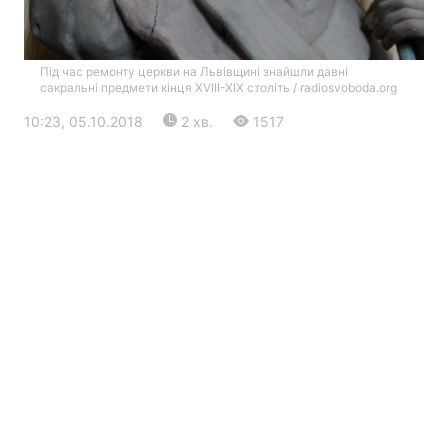
Під час ремонту церкви на Львівщині знайшли давні
сакральні предмети кінця XVIII-XIX століть / radiosvoboda.org
10:23, 05.10.2018
2 хв.
1517
Головна
Війна
Україна
Політика
Економіка
Світ
Екологія
РЕГІОНИ