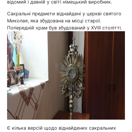
відомий і давній у світі німецький виробник.
Відео з Youtube
Статті
Сакральні предмети віднайдені у церкві святого
Миколая, яка збудована на місці старої.
Інтерв'ю
Думки
Попередній храм був збудований у XVIIІ столітті.
Архів
Вакансії
Контакти
ПОСЛУГИ
Реклама на сайті
Фотобанк
Моніторинг
Пресцентр
Є кілька версій щодо віднайдених сакральних