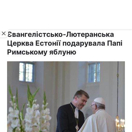
›
›
рус ›
Новини
Релігії
Католицизм
Євангелістсько-Лютеранська
Церква Естонії подарувала Папі
Римському яблуню