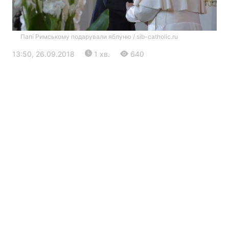
Папі Римському подарували яблуню / sib-catholic.ru
13:50, 26.09.2018
1 хв.
640
Головна
Війна
Україна
Політика
Економіка
Світ
Екологія
РЕГІОНИ