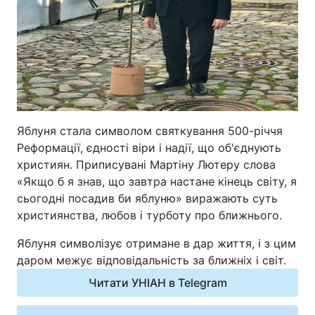
Відео з Youtube
Статті
Інтерв'ю
Думки
Архів
Вакансії
Контакти
Яблуня стала символом святкування 500-річчя
Реформації, єдності віри і надії, що об'єднують
християн. Приписувані Мартіну Лютеру слова
ПОСЛУГИ
«Якщо б я знав, що завтра настане кінець світу, я
сьогодні посадив би яблуню» виражають суть
християнства, любов і турботу про ближнього.
Реклама на сайті
Фотобанк
Яблуня символізує отримане в дар життя, і з цим
Моніторинг
Пресцентр
даром межує відповідальність за ближніх і світ.
Читати УНІАН в Telegram