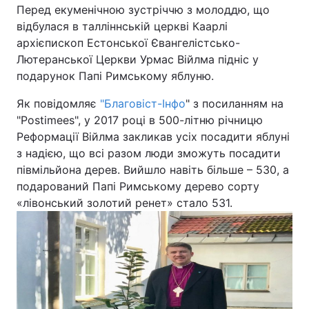
Перед екуменічною зустріччю з молоддю, що
відбулася в талліннській церкві Каарлі
Київ
Львів
архієпископ Естонської Євангелістсько-
Лютеранської Церкви Урмас Війлма підніс у
Дніпро
Харків
подарунок Папі Римському яблуню.
Одеса
Як повідомляє
"Благовіст-Інфо
" з посиланням на
"Postimees", у 2017 році в 500-літню річницю
Реформації Війлма закликав усіх посадити яблуні
Спорт
Наука
з надією, що всі разом люди зможуть посадити
півмільйона дерев. Вийшло навіть більше – 530, а
Техно і зв'язок
Лайт
подарований Папі Римському дерево сорту
«лівонський золотий ренет» стало 531.
Зброя
Інциденти
Здоров'я
Туризм
Цікавинки
Погода