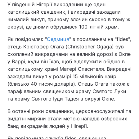
У південній Нігерії викрадений ще один
католицький священик, і викрадачі зажадали
Київ
Львів
чималий викуп, причому злочин скоєно в тому ж
окрузі, де днями обрушився 100-літній храм.
Дніпро
Харків
Як повідомляє "
Седмиця
" з посиланням на "fides",
Одеса
отець Крістофер Огага (Christopher Ogaga) був
схоплений викрадачами на великій дорозі з Окпе
у Варрі, куди він їхав, щоб відслужити обідню в
Спорт
Наука
католицькому храмі Матері Спасителя. Викрадачі
зажадали викуп у розмірі 15 мільйонів найр
Техно і зв'язок
Лайт
(близько 40 тисяч доларів). Отець Огага також є
парафіяльним священиком храму Святого Луки
Зброя
Інциденти
та храму Святого Іуди Тадея в окрузі Окпе.
В останні роки священики, церковнослужителі та
Здоров'я
Туризм
видатні миряни стали метою нападів озброєних
банд викрадачів людей у Нігерії.
Цікавинки
Погода
Як повідомила служба fides, священика