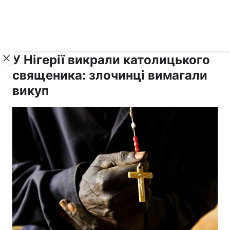
›
›
рус ›
Новини
Релігії
Католицизм
У Нігерії викрали католицького
священика: злочинці вимагали
викуп