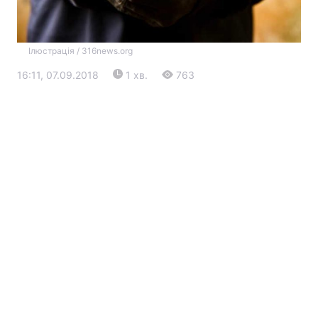
Ілюстрація / 316news.org
16:11, 07.09.2018
1 хв.
763
Головна
Війна
Україна
Політика
Економіка
Світ
Екологія
РЕГІОНИ