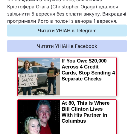
Крістофера Огага (Christopher Ogaga) вдалося
Відео з Youtube
Статті
звільнити 5 вересня без сплати викупу. Викрадачі
протримали його в полоні з вечора 1 вересня.
Інтерв'ю
Думки
Читати УНІАН в Telegram
Архів
Вакансії
Читати УНІАН в Facebook
Контакти
ПОСЛУГИ
Реклама на сайті
Фотобанк
Моніторинг
Пресцентр