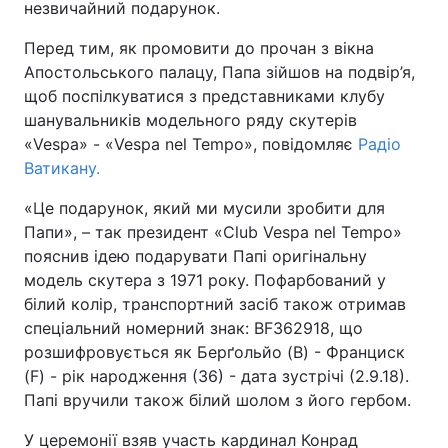
незвичайний подарунок.
Перед тим, як промовити до прочан з вікна
Київ
Львів
Апостольського палацу, Папа зійшов на подвір’я,
Дніпро
Харків
щоб поспілкуватися з представниками клубу
шанувальників модельного ряду скутерів
Одеса
«Vespa» - «Vespa nel Tempo», повідомляє
Радіо
Ватикану.
«Це подарунок, який ми мусили зробити для
Спорт
Наука
Папи», – так президент «Club Vespa nel Tempo»
пояснив ідею подарувати Папі оригінальну
Техно і зв'язок
Лайт
модель скутера з 1971 року. Пофарбований у
білий колір, транспортний засіб також отримав
Зброя
Інциденти
спеціальний номерний знак: BF362918, що
розшифровується як Берґольйо (B) - Франциск
Здоров'я
Туризм
(F) - рік народження (36) - дата зустрічі (2.9.18).
Папі вручили також білий шолом з його гербом.
Цікавинки
Погода
У церемонії взяв участь кардинал Конрад