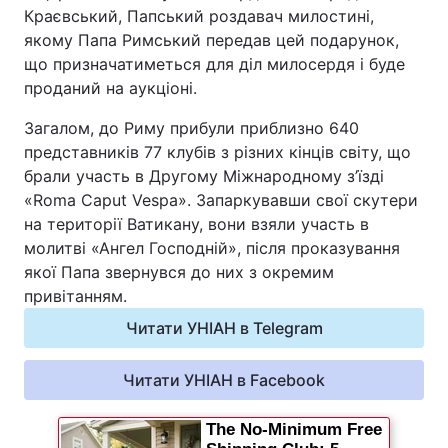
Краєвський, Папський роздавач милостині,
Відео з Youtube
Статті
якому Папа Римський передав цей подарунок,
що призначатиметься для діл милосердя і буде
Інтерв'ю
Думки
проданий на аукціоні.
Загалом, до Риму прибули приблизно 640
Архів
Вакансії
представників 77 клубів з різних кінців світу, що
брали участь в Другому Міжнародному з’їзді
Контакти
«Roma Caput Vespa». Запаркувавши свої скутери
на території Ватикану, вони взяли участь в
молитві «Ангел Господній», після проказування
ПОСЛУГИ
якої Папа звернувся до них з окремим
привітанням.
Реклама на сайті
Фотобанк
Читати УНІАН в Telegram
Моніторинг
Пресцентр
Читати УНІАН в Facebook