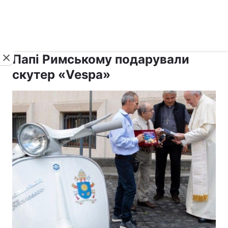
›
›
рус ›
Новини
Релігії
Католицизм
Папі Римському подарували
скутер «Vespa»