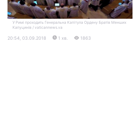
У Римі проходить Генеральна Капітула Ордену Братів Менших
Капуцинів / vaticannews.va
20:54, 03.09.2018
1 хв.
1863
Головна
Війна
Україна
Політика
Економіка
Світ
Екологія
РЕГІОНИ