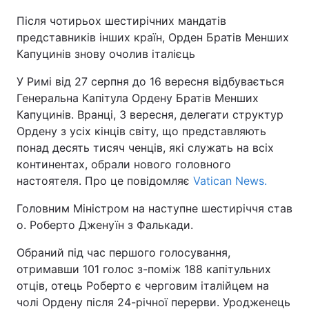
Після чотирьох шестирічних мандатів
Київ
Львів
представників інших країн, Орден Братів Менших
Капуцинів знову очолив італієць
Дніпро
Харків
У Римі від 27 серпня до 16 вересня відбувається
Одеса
Генеральна Капітула Ордену Братів Менших
Капуцинів. Вранці, 3 вересня, делегати структур
Ордену з усіх кінців світу, що представляють
Спорт
Наука
понад десять тисяч ченців, які служать на всіх
континентах, обрали нового головного
настоятеля. Про це повідомляє
Vatican News.
Техно і зв'язок
Лайт
Головним Міністром на наступне шестиріччя став
Зброя
Інциденти
о. Роберто Дженуїн з Фалькади.
Обраний під час першого голосування,
Здоров'я
Туризм
отримавши 101 голос з-поміж 188 капітульних
отців, отець Роберто є черговим італійцем на
Цікавинки
Погода
чолі Ордену після 24-річної перерви. Уродженець