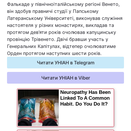
Фалькаде у північноіталійському регіоні Венето,
Відео з Youtube
Статті
він здобув правничі студії у Папському
Латеранському Університеті, виконував служіння
Інтерв'ю
Думки
настоятеля у різних монастирях, викладав та
протягом дев’яти років очолював капуцинську
Архів
Вакансії
провінцію Трівенето. Двічі бравши участь у
Генеральних Капітулах, відтепер очолюватиме
Контакти
Орден протягом наступних шести років.
Читати УНІАН в Telegram
ПОСЛУГИ
Читати УНІАН в Viber
Реклама на сайті
Фотобанк
Моніторинг
Пресцентр