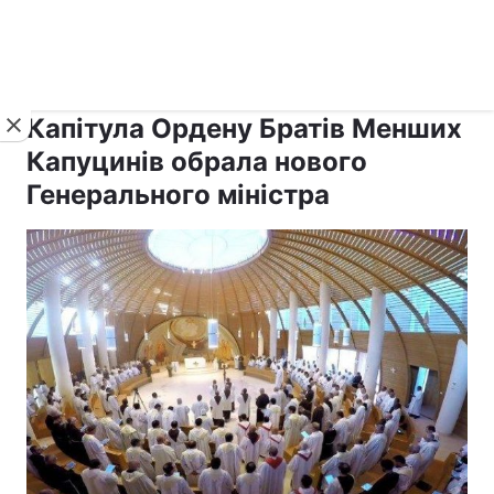
›
›
рус ›
Новини
Релігії
Католицизм
Капітула Ордену Братів Менших
Капуцинів обрала нового
Генерального міністра