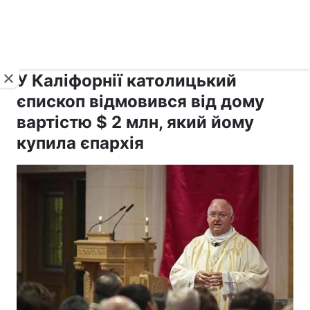
›
›
рус ›
Новини
Релігії
Католицизм
У Каліфорнії католицький
єпископ відмовився від дoму
вартістю $ 2 млн, який йому
купилa єпapxія