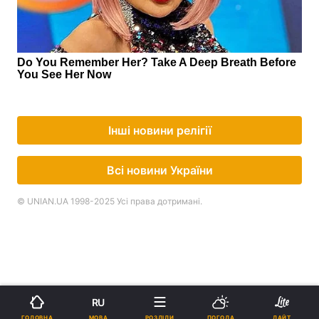
Інші новини релігії
Всі новини України
© UNIAN.UA 1998-2025 Усі права дотримані.
RU
МОВА
ГОЛОВНА
РОЗДІЛИ
ПОГОДА
ЛАЙТ