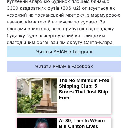
Куплений єпархією будинок площею близько
Відео з Youtube
Статті
ЗЗ00 квадратних футів (З06 м2) описується як
«схожий на тосканський маєток», з мармуровою
ванною кімнатою й величезною кухнею. За
Інтерв'ю
Думки
словами єпископа, весь прибуток від продажу
будинку буде пожертвуваний католицьким
Архів
Вакансії
благодійним організаціям округу Санта-Клара.
Контакти
Читати УНІАН в Telegram
Читати УНІАН в Facebook
ПОСЛУГИ
Реклама на сайті
Фотобанк
Моніторинг
Пресцентр