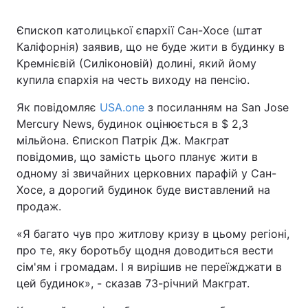
Єпископ католицької єпархії Сан-Xoce (штат
Київ
Львів
Каліфорнія) заявив, що не буде жити в будинку в
Кремнієвій (Силіконовій) долині, який йому
Дніпро
Харків
купила єпархія на честь виходу на пенсію.
Одеса
Як повідомляє
USA.one
з посиланням на San Jose
Mercurу News, будинок оцінюється в $ 2,З
мільйона. Єпископ Патрік Дж. Макграт
Спорт
Наука
повідомив, що замість цього планує жити в
одному зі звичайних церковних парафій у Сан-
Техно і зв'язок
Лайт
Xoce, a дорогий будинок буде виставлений на
продаж.
Зброя
Інциденти
«Я багато чув про житлову кризу в цьому регіоні,
про те, яку боротьбу щодня доводиться вести
Здоров'я
Туризм
сім'ям і громадам. І я вирішив не переїжджати в
цей будинок», - сказав 7З-річний Макграт.
Цікавинки
Погода