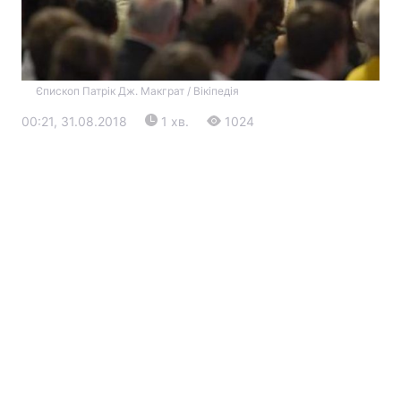
Єпископ Патрік Дж. Макграт / Вікіпедія
00:21, 31.08.2018
1 хв.
1024
Головна
Війна
Україна
Політика
Економіка
Світ
Екологія
РЕГІОНИ