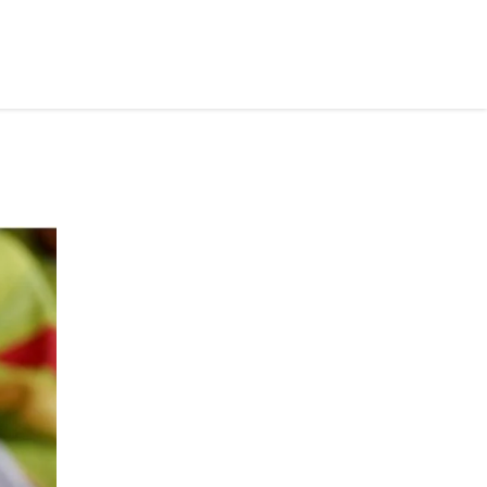
рус ›