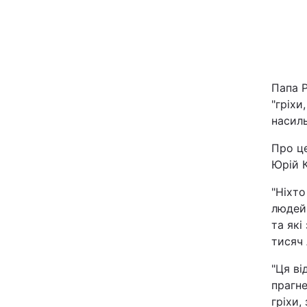
Київ
Дніпро
Папа Р
Одеса
"гріхи
насил
Спорт
Про це
Юрій 
Техно і зв'язок
"Ніхт
людей,
Зброя
та які
тисяч 
Здоров'я
"Ця ві
прагне
Цікавинки
гріхи,