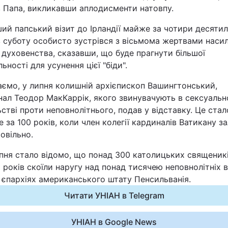
в Папа, викликавши аплодисменти натовпу.
Статті
ий папський візит до Ірландії майже за чотири десятил
Думки
в суботу особисто зустрівся з вісьмома жертвами наси
 духовенства, сказавши, що буде прагнути більшої
ьності для усунення цієї "біди".
Вакансії
аємо, у липня колишній архієпископ Вашингтонський,
нал Теодор МакКаррік, якого звинувачують в сексуаль
стві проти неповнолітнього, подав у відставку. Це стал
 за 100 років, коли член колегії кардиналів Ватикану з
ровільно.
пня стало відомо, що понад 300 католицьких священикі
Фотобанк
 років скоїли наругу над понад тисячею неповнолітніх в
 єпархіях американського штату Пенсильванія.
Пресцентр
Читати УНІАН в Telegram
УНІАН в Google News