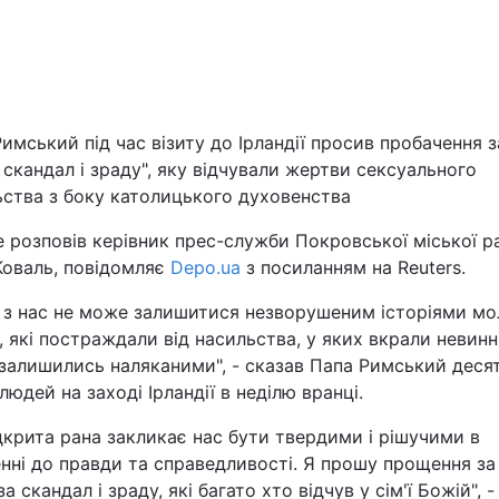
Львів
Харків
имський під час візиту до Ірландії просив пробачення з
, скандал і зраду", яку відчували жертви сексуального
ьства з боку католицького духовенства
Наука
 розповів керівник прес-служби Покровської міської р
Коваль, повідомляє
Depo.ua
з посиланням на Reuters.
Лайт
о з нас не може залишитися незворушеним історіями м
 які постраждали від насильства, у яких вкрали невинн
Інциденти
 залишились наляканими", - сказав Папа Римський деся
людей на заході Ірландії в неділю вранці.
Туризм
дкрита рана закликає нас бути твердими і рішучими в
нні до правди та справедливості. Я прошу прощення за 
Погода
 за скандал і зраду, які багато хто відчув у сім'ї Божій", -