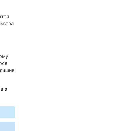
іття
льства
ному
ося
алишив
в з