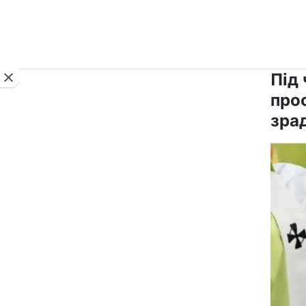
Новини
Під 
прос
зра