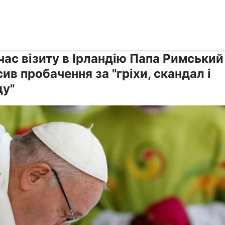
›
›
Релігії
Католицизм
час візиту в Ірландію Папа Римський
ив пробачення за "гріхи, скандал і
ду"