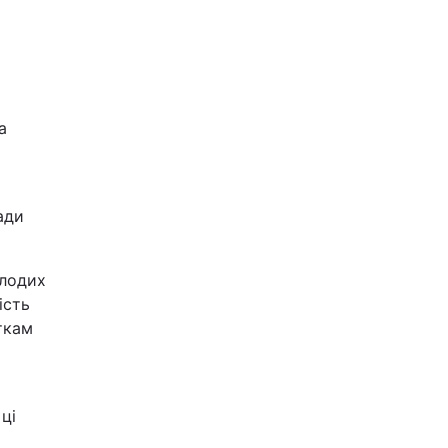
а
ади
олодих
ість
ткам
ці