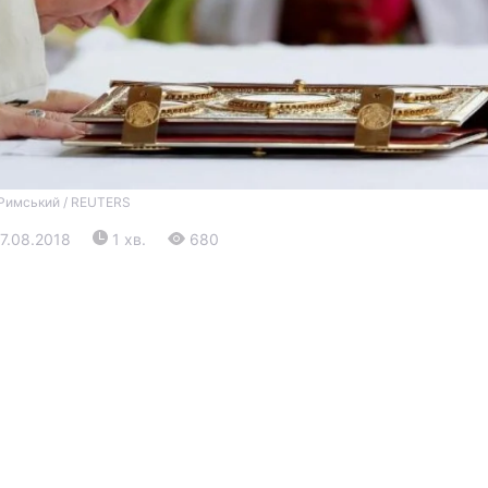
Римський / REUTERS
Війна
27.08.2018
1 хв.
680
Політика
Світ