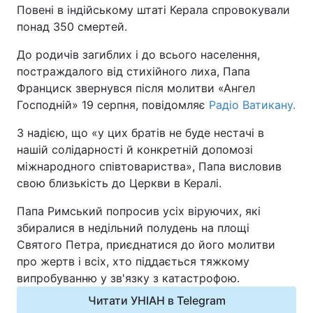
Повені в індійському штаті Керала спровокували
понад 350 смертей.
Київ
Львів
До родичів загиблих і до всього населення,
Дніпро
Харків
постраждалого від стихійного лиха, Папа
Франциск звернувся після молитви «Ангел
Одеса
Господній» 19 серпня, повідомляє
Радіо Ватикану.
З надією, що «у цих братів не буде нестачі в
Спорт
Наука
нашій солідарності й конкретній допомозі
міжнародного співтовариства», Папа висловив
свою близькість до Церкви в Кералі.
Техно і зв'язок
Лайт
Папа Римський попросив усіх віруючих, які
Зброя
Інциденти
збиралися в недільний полудень на площі
Святого Петра, приєднатися до його молитви
Здоров'я
Туризм
про жертв і всіх, хто піддається тяжкому
випробуванню у зв'язку з катастрофою.
Цікавинки
Погода
Читати УНІАН в Telegram