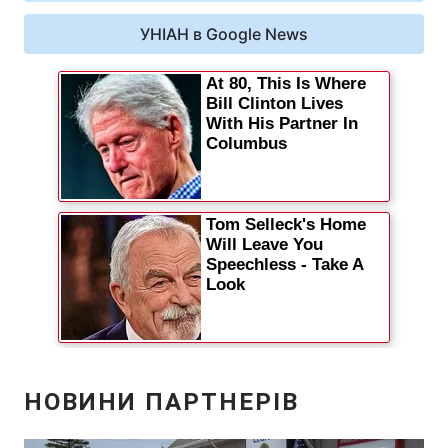
Відео з Youtube
Статті
УНІАН в Google News
Інтерв'ю
Думки
Архів
Вакансії
Контакти
ПОСЛУГИ
Реклама на сайті
Фотобанк
Моніторинг
Пресцентр