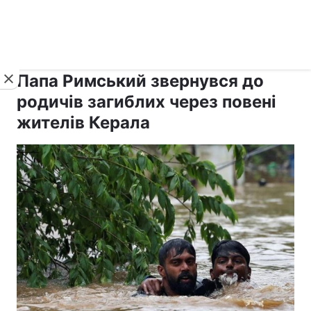
›
›
рус ›
Новини
Релігії
Католицизм
Папа Римський звернувся до
родичів загиблих через повені
жителів Керала