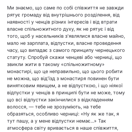
Ми знаємо, що саме по собі співжиття не завжди
рятує громаду від внутрішнього розділення, від
наявності у ченців різних інтересів і від втрати
власне спільножитного духу, як не рятує і від
того, щоб у насельників з'являлися власне майно,
мало не зарплата, відпустки, власне проведення
часу, що випадає з самого принципу чернецького
статуту. Спробуй скажи ченцеві або черниці, що
звикли жити в такому «спільножитному»
монастирі, що це неправильно, що цього робити
не можна, що від'їзд з монастиря повинен бути
винятковим явищем, а не відпусткою, і що ніякої
відпустки у ченців в принципі бути не може, тому
що всі відпустки закінчилися з відкладенням
волосся, — тебе не зрозуміють, на тебе
образяться, особливо черниці: «Ну як же так, я
тут пашу, а у мене відпустки немає...» Так
атмосфера світу вривається в наше співжиття,