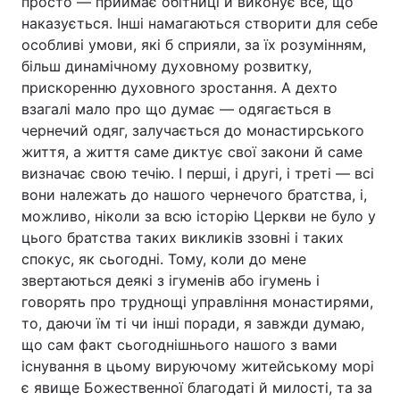
просто — приймає обітниці й виконує все, що
наказується. Інші намагаються створити для себе
особливі умови, які б сприяли, за їх розумінням,
більш динамічному духовному розвитку,
прискоренню духовного зростання. А дехто
взагалі мало про що думає — одягається в
чернечий одяг, залучається до монастирського
життя, а життя саме диктує свої закони й саме
визначає свою течію. І перші, і другі, і треті — всі
вони належать до нашого чернечого братства, і,
можливо, ніколи за всю історію Церкви не було у
цього братства таких викликів ззовні і таких
спокус, як сьогодні. Тому, коли до мене
звертаються деякі з ігуменів або ігумень і
говорять про труднощі управління монастирями,
то, даючи їм ті чи інші поради, я завжди думаю,
що сам факт сьогоднішнього нашого з вами
існування в цьому вируючому житейському морі
є явище Божественної благодаті й милості, та за