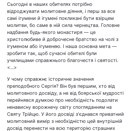
Сьогодні в наших обителях потрібно
відроджувати молитовне діяння, і перш за все
самі ігумени й ігумені покликані бути взірцем
молитви, бо саме в ній сила чернецтва. Головне
надбання будь-якого монастиря — це
христолюбиве й доброчесне братство на чолі з
ігуменом або ігуменею. І наша основна мета —
зробити так, щоб сучасні обителі були
училищами справжнього благочестя і святості.
<...>
У чому справжнє історичне значення
преподобного Сергія? Він був першим, хто від
молитовного досвіду, а не від боярської мудрості
перейнявся думкою про необхідність подолати
ненависну ворожнечу світу спогляданням на
Святу Трійцю. У його досвіді з'єднався приватний
молитовний вимір з необхідністю цей внутрішній
досвід перенести на всю територію страшних