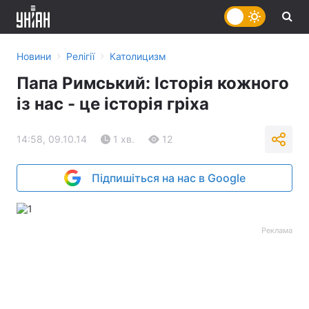
›
›
Новини
Релігії
Католицизм
Папа Римський: Історія кожного
із нас - це історія гріха
14:58, 09.10.14
1 хв.
12
Підпишіться на нас в Google
Реклама