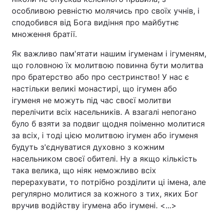
особливою ревністю молячись про своїх учнів, і
сподобився від Бога видіння про майбутнє
множення братії.
Як важливо пам'ятати нашим ігуменам і ігуменям,
що головною їх молитвою повинна бути молитва
про братерство або про сестринство! У нас є
настільки великі монастирі, що ігумен або
ігуменя не можуть під час своєї молитви
перелічити всіх насельників. А взагалі непогано
було б взяти за подвиг щодня поіменно молитися
за всіх, і тоді цією молитвою ігумен або ігуменя
будуть з'єднуватися духовно з кожним
насельником своєї обителі. Ну а якщо кількість
така велика, що ніяк неможливо всіх
перерахувати, то потрібно розділити ці імена, але
регулярно молитися за кожного з тих, яких Бог
вручив водійству ігумена або ігумені. <...>