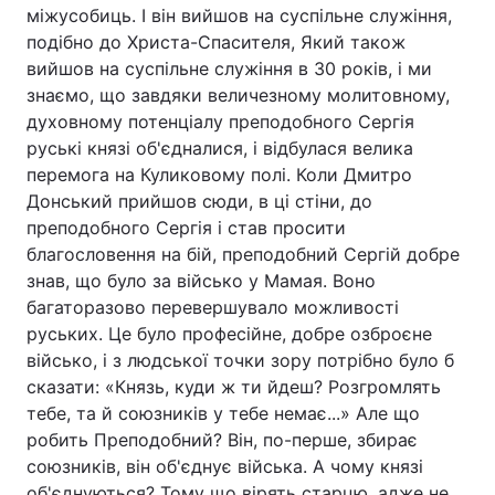
міжусобиць. І він вийшов на суспільне служіння,
подібно до Христа-Спасителя, Який також
вийшов на суспільне служіння в 30 років, і ми
знаємо, що завдяки величезному молитовному,
духовному потенціалу преподобного Сергія
руські князі об'єдналися, і відбулася велика
перемога на Куликовому полі. Коли Дмитро
Донський прийшов сюди, в ці стіни, до
преподобного Сергія і став просити
благословення на бій, преподобний Сергій добре
знав, що було за військо у Мамая. Воно
багаторазово перевершувало можливості
руських. Це було професійне, добре озброєне
військо, і з людської точки зору потрібно було б
сказати: «Князь, куди ж ти йдеш? Розгромлять
тебе, та й союзників у тебе немає...» Але що
робить Преподобний? Він, по-перше, збирає
союзників, він об'єднує війська. А чому князі
об'єднуються? Тому що вірять старцю, адже не