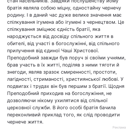
стан насельників. Завдяки послушенству йому
братія являла собою міцну, одностайну чернечу
родину. І в даний час дуже велике значення має
спілкування ігумена або ігумені з чернецтвом. Це
спілкування зміцнює єдність братії, яка
народжується від досвіду спільного життя в
обителі, від участі в богослужінні, від спільного
прилучення від єдиної Чаші Христової.
Преподобний завжди був поруч зі своїми учнями,
брав участь в їх житті, поділяв з ними тяготи й
знегоди, являв зразок смиренності, простоти,
лагідності, стриманості, християнської любові. У
подвигах і трудах він був першим з братії. Щодня
Преподобний приходив на богослужіння, не
дозволяючи нікому ухилятися від спільної
церковної служби. В його особі братія бачила
переконливий приклад того, як слід проводити
чернече життя.
Реклама