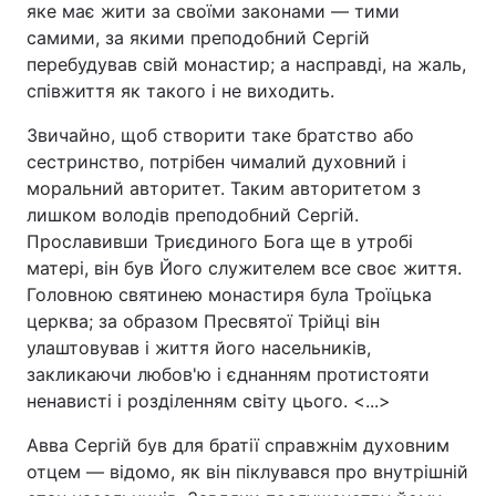
яке має жити за своїми законами — тими
самими, за якими преподобний Сергій
перебудував свій монастир; а насправді, на жаль,
співжиття як такого і не виходить.
Звичайно, щоб створити таке братство або
сестринство, потрібен чималий духовний і
моральний авторитет. Таким авторитетом з
лишком володів преподобний Сергій.
Прославивши Триєдиного Бога ще в утробі
матері, він був Його служителем все своє життя.
Головною святинею монастиря була Троїцька
церква; за образом Пресвятої Трійці він
улаштовував і життя його насельників,
закликаючи любов'ю і єднанням протистояти
ненависті і розділенням світу цього. <...>
Авва Сергій був для братії справжнім духовним
отцем — відомо, як він піклувався про внутрішній