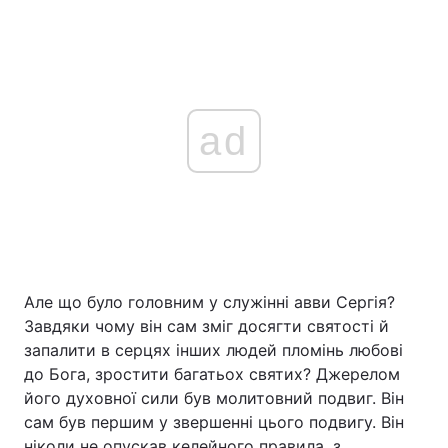
ad
Але що було головним у служінні авви Сергія?
Завдяки чому він сам зміг досягти святості й
запалити в серцях інших людей пломінь любові
до Бога, зростити багатьох святих? Джерелом
його духовної сили був молитовний подвиг. Він
сам був першим у звершенні цього подвигу. Він
ніколи не опускав келейного правила, з