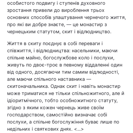
особистого подвигу і ступенів духовного
зростання привели до вироблення трьох
основних способів улаштування чернечого життя,
про які ви добре знаєте, — це монастир з
чернецьким статутом, скит і відлюдництво.
Життя в скиту поєднує в собі переваги і
співжиття, і відлюдництва: насельники, маючи
спільне майно, богослужбове коло і послухи,
живуть по двоє-троє в певному віддаленні один
від одного, досягаючи тим самим відлюдності,
але маючи спільного наставника —
скитоначальника. Однак скит і навіть монастир
може триматися не тільки спільножитного, але й
ідіоритмічного, тобто особножитного статуту,
згідно з яким кожен чернець живе своїм
господарством, самостійно визначає собі
послухи, а спільне богослужіння буває лише по
недільних і святкових днях. <...>