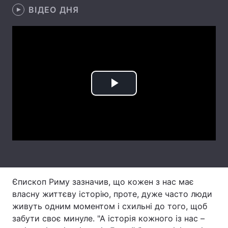
ВІДЕО ДНЯ
Головна
Війна
Україна
Політика
Економіка
Світ
Play
Спорт
Наука
Video
Техно і зв'язок
Лайт
Зброя
Інциденти
Здоров'я
Туризм
Єпископ Риму зазначив, що кожен з нас має
власну життєву історію, проте, дуже часто люди
Цікавинки
Погода
живуть одним моментом і схильні до того, щоб
забути своє минуле. "А історія кожного із нас –
Екологія
Регіони