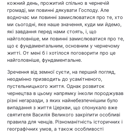
кожний день, прожитий спільно в чернечій
громаді, ми повинні дякувати Господу. Але
водночас ми повинні замислюватися про те, хто
ми сьогодні, яке наше значення, куди ми йдемо,
які завдання перед нами стоять, і, що
найголовніше, ми повинні замислюватися про те,
що є фундаментальним, основним у чернечому
житті. От мені б і хотілося поговорити про це
найголовніше, фундаментальне.
Зречення від земної суєти, на перший погляд,
неодмінно призводить до усамітненого,
пустельницького життя. Однак розвиток
чернецтва в цьому напрямку інколи породжував
різні негаразди, з яких найнебезпечнішим було
випадання з життя Церкви, що спонукало вже
святителя Василія Великого закріпити особливі
правила для ченців. Різноманітність історичних і
географічних умов, а також особливості