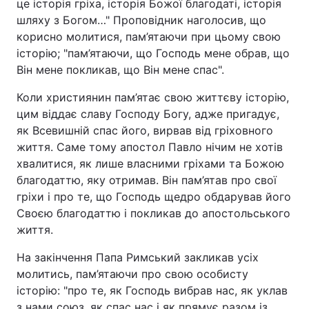
це історія гріха, історія Божої благодаті, історія
шляху з Богом…" Проповідник наголосив, що
Лонгріди
корисно молитися, пам’ятаючи при цьому свою
історію; "пам’ятаючи, що Господь мене обрав, що
Відео з Youtube
Статті
Він мене покликав, що Він мене спас".
Інтерв'ю
Думки
Коли християнин пам’ятає свою життєву історію,
цим віддає славу Господу Богу, адже пригадує,
Архів
Вакансії
як Всевишній спас його, вирвав від гріховного
життя. Саме тому апостол Павло нічим не хотів
Контакти
хвалитися, як лише власними гріхами та Божою
благодаттю, яку отримав. Він пам’ятав про свої
Послуги
гріхи і про те, що Господь щедро обдарував його
Своєю благодаттю і покликав до апостольського
життя.
На закінчення Папа Римський закликав усіх
молитись, пам’ятаючи про свою особисту
історію: "про те, як Господь вибрав нас, як уклав
з нами союз, як спас нас і як прямує разом із