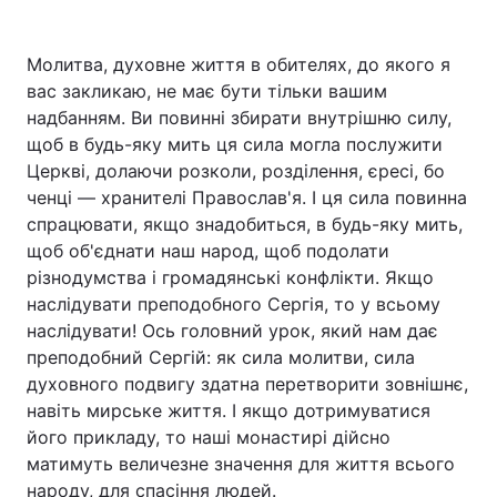
Молитва, духовне життя в обителях, до якого я
вас закликаю, не має бути тільки вашим
надбанням. Ви повинні збирати внутрішню силу,
щоб в будь-яку мить ця сила могла послужити
Церкві, долаючи розколи, розділення, єресі, бо
ченці — хранителі Православ'я. І ця сила повинна
спрацювати, якщо знадобиться, в будь-яку мить,
щоб об'єднати наш народ, щоб подолати
різнодумства і громадянські конфлікти. Якщо
наслідувати преподобного Сергія, то у всьому
наслідувати! Ось головний урок, який нам дає
преподобний Сергій: як сила молитви, сила
духовного подвигу здатна перетворити зовнішнє,
навіть мирське життя. І якщо дотримуватися
його прикладу, то наші монастирі дійсно
матимуть величезне значення для життя всього
народу, для спасіння людей.