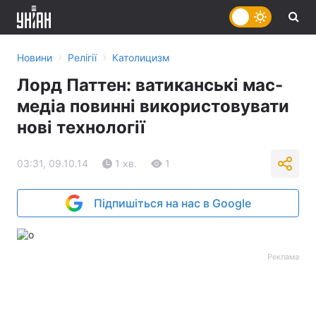
›
›
Новини
Релігії
Католицизм
Лорд Паттен: ватиканські мас-
медіа повинні використовувати
нові технології
03:31, 09.10.14
1 хв.
1
Підпишіться на нас в Google
Реклама