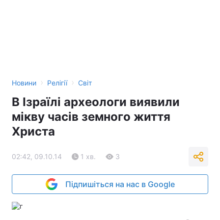
›
›
Новини
Релігії
Світ
В Ізраїлі археологи виявили
мікву часів земного життя
Христа
02:42, 09.10.14
1 хв.
3
Підпишіться на нас в Google