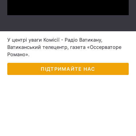
Video
Лонгріди
Відео з Youtube
Статті
У центрі уваги Комісії - Радіо Ватикану,
Інтерв'ю
Думки
Ватиканський телецентр, газета «Оссерваторе
Романо».
Архів
Вакансії
Контакти
ПІДТРИМАЙТЕ НАС
Послуги