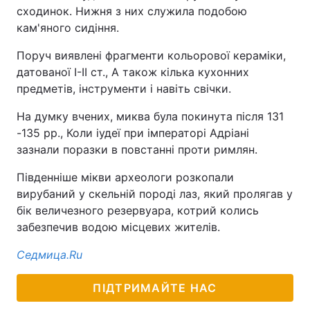
сходинок. Нижня з них служила подобою
кам'яного сидіння.
Поруч виявлені фрагменти кольорової кераміки,
датованої I-II ст., А також кілька кухонних
предметів, інструменти і навіть свічки.
На думку вчених, миква була покинута після 131
-135 рр., Коли іудеї при імператорі Адріані
зазнали поразки в повстанні проти римлян.
Південніше мікви археологи розкопали
вирубаний у скельній породі лаз, який пролягав у
бік величезного резервуара, котрий колись
забезпечив водою місцевих жителів.
Седмица.Ru
ПІДТРИМАЙТЕ НАС