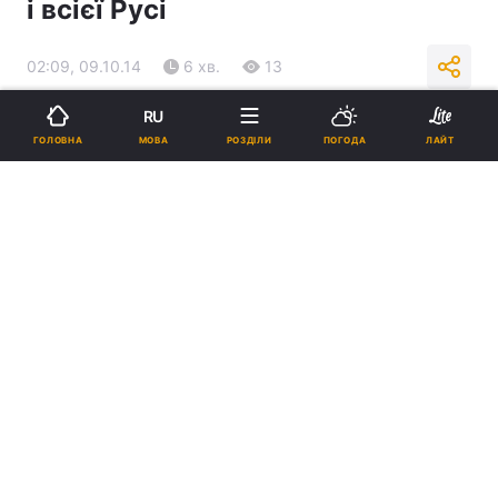
і всієї Русі
02:09, 09.10.14
6 хв.
13
RU
Підпишіться на нас в Google
МОВА
ГОЛОВНА
РОЗДІЛИ
ПОГОДА
ЛАЙТ
Реклама
ad