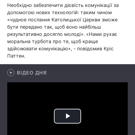
Необхідно забезпечити дієвість комунікації за
допомогою нових технологій: таким чином
«чудное послання Католицької Церкви зможе
Головна
Війна
бути передано так, щоб воно найбільш
результативно досягло молоді». «Нами рухає
Україна
Політика
моральна турбота про те, щоб краще
здійснювати комунікацію», - повідомив Кріс
Економіка
Світ
Паттен.
Спорт
Наука
ВІДЕО ДНЯ
Техно і зв'язок
Лайт
Зброя
Інциденти
Здоров'я
Туризм
Цікавинки
Погода
Play
Екологія
Регіони