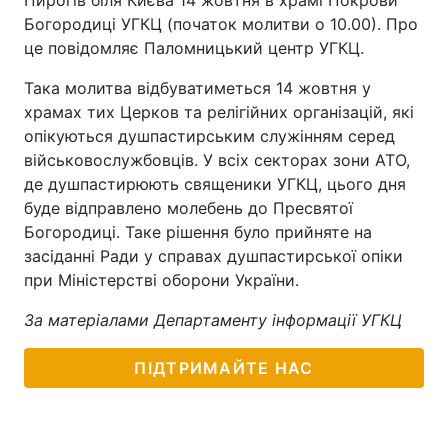
Пирогів біля Києва 14 жовтня в храмі Покрови
Богородиці УГКЦ (початок молитви о 10.00). Про
це повідомляє Паломницький центр УГКЦ.
Така молитва відбуватиметься 14 жовтня у
храмах тих Церков та релігійних організацій, які
опікуються душпастирським служінням серед
військовослужбовців. У всіх секторах зони АТО,
де душпастирюють священики УГКЦ, цього дня
буде відправлено молебень до Пресвятої
Богородиці. Таке рішення було прийняте на
засіданні Ради у справах душпастирської опіки
при Міністерстві оборони України.
За матеріалами Департаменту інформації УГКЦ
ПІДТРИМАЙТЕ НАС