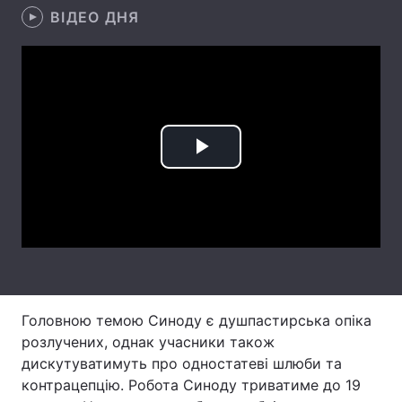
ВІДЕО ДНЯ
Лонгріди
Відео з Youtube
Статті
Інтерв'ю
Думки
Play
Архів
Вакансії
Video
Контакти
Послуги
Головною темою Синоду є душпастирська опіка
розлучених, однак учасники також
дискутуватимуть про одностатеві шлюби та
контрацепцію. Робота Синоду триватиме до 19