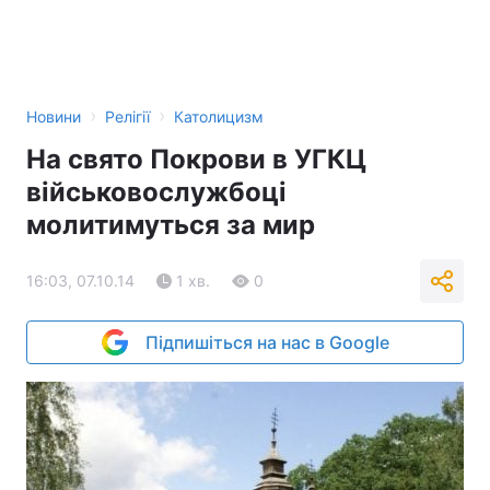
›
›
Новини
Релігії
Католицизм
На свято Покрови в УГКЦ
військовослужбоці
молитимуться за мир
16:03, 07.10.14
1 хв.
0
Підпишіться на нас в Google