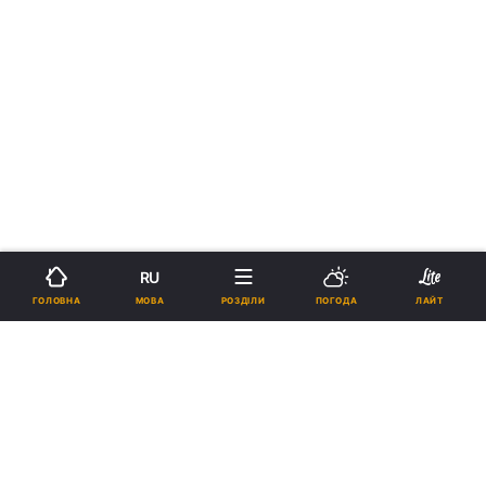
RU
МОВА
ГОЛОВНА
РОЗДІЛИ
ПОГОДА
ЛАЙТ
›
›
Новини
Релігії
Православ`я
В УПЦ завяляють про спробу
захоплення храму у
Бориспільській єпархії (фото)