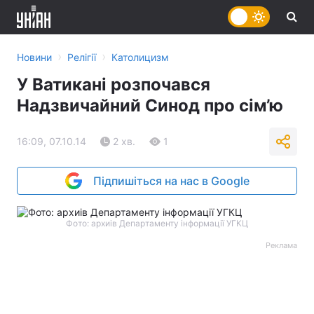
›
›
Новини
Релігії
Католицизм
У Ватикані розпочався
Надзвичайний Синод про сім’ю
16:09, 07.10.14
2 хв.
1
Підпишіться на нас в Google
Фото: архиів Департаменту інформації УГКЦ
Реклама