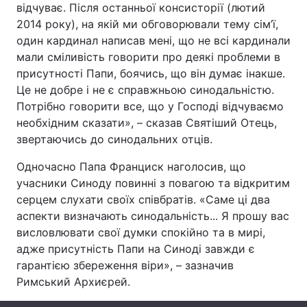
відчуває. Після останньої консисторії (лютий
2014 року), на якій ми обговорювали тему сім’ї,
один кардинал написав мені, що не всі кардинали
мали сміливість говорити про деякі проблеми в
Головна
Війна
присутності Папи, боячись, що він думає інакше.
Це не добре і не є справжньою синодальністю.
Україна
Політика
Потрібно говорити все, що у Господі відчуваємо
Економіка
Світ
необхідним сказати», – сказав Святіший Отець,
звертаючись до синодальних отців.
Спорт
Наука
Одночасно Папа Франциск наголосив, що
Техно і зв'язок
Лайт
учасники Синоду повинні з повагою та відкритим
серцем слухати своїх співбратів. «Саме ці два
Зброя
Інциденти
аспекти визначають синодальність... Я прошу вас
висловлювати свої думки спокійно та в мирі,
Здоров'я
Туризм
адже присутність Папи на Синоді завжди є
гарантією збереження віри», – зазначив
Цікавинки
Погода
Римський Архиєрей.
Екологія
Регіони