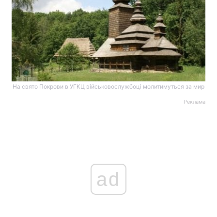
На свято Покрови в УГКЦ військовослужбоці молитимуться за мир
Реклама
ad