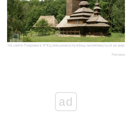
На свято Покрови в УГКЦ військовослужбоці молитимуться за мир
Реклама
ad