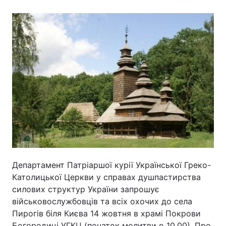
Головна
Війна
Україна
Політика
Економіка
Світ
Спорт
Наука
Техно і зв'язок
Лайт
Зброя
Інциденти
Департамент Патріаршої курії Української Греко-
Католицької Церкви у справах душпастирства
Здоров'я
Туризм
силових структур України запрошує
Цікавинки
Погода
військовослужбовців та всіх охочих до села
Пирогів біля Києва 14 жовтня в храмі Покрови
Екологія
Регіони
Богородиці УГКЦ (початок молитви о 10.00). Про