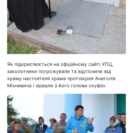
Як підкреслюється на офіційному сайті УПЦ,
заколотники погрожували та відтіснили від
храму настоятеля храма протоієрея Анатолія
Міхневича і зірвали з його голови скуфію.