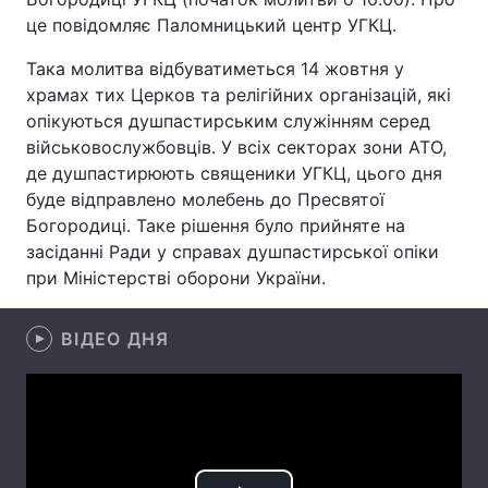
це повідомляє Паломницький центр УГКЦ.
Лонгріди
Така молитва відбуватиметься 14 жовтня у
храмах тих Церков та релігійних організацій, які
Відео з Youtube
Статті
опікуються душпастирським служінням серед
військовослужбовців. У всіх секторах зони АТО,
Інтерв'ю
Думки
де душпастирюють священики УГКЦ, цього дня
буде відправлено молебень до Пресвятої
Архів
Вакансії
Богородиці. Таке рішення було прийняте на
Контакти
засіданні Ради у справах душпастирської опіки
при Міністерстві оборони України.
Послуги
ВІДЕО ДНЯ