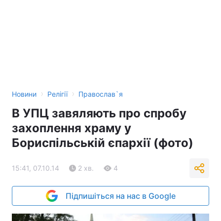
›
›
Новини
Релігії
Православ`я
В УПЦ завяляють про спробу
захоплення храму у
Бориспільській єпархії (фото)
15:41, 07.10.14
2 хв.
4
Підпишіться на нас в Google