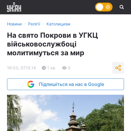
›
›
Новини
Релігії
Католицизм
На свято Покрови в УГКЦ
військовослужбоці
молитимуться за мир
16:03, 07.10.14
1 хв.
0
Підпишіться на нас в Google